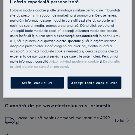
ţi oferi o experienţă personalizată.
E201S
Folosim module cookie și alte tehnologii similare pentru a ne îmbunătăţi
Saci aspirator s-bag® Classic Long
site-ul, precum și în scopuri de marketing și promovare. De asemenea,
Performance
partajăm informaţii despre modul în care utilizezi site-ul, cu partenerii
noștri de social media, promovare și analiză. Dând click pe butonul
3.4 (5)
„Acceptă toate modulele cookie”, accepţi utilizarea modulelor cookie,
Beneficii
astfel încât să îţi putem oferi o
experienţă personalizată
în cadrul site-
ului, să îţi punem la dispoziţie
oferte speciale
și să îţi afișăm reclame
Performanţă de lungă durată
adaptate preferinţelor. Dacă alegi să dai click pe „Continuă fără a
Cu 60% mai multă putere de aspirare
accepta”, blochezi modulele cookie neesenţiale, ceea ce poate afecta
Capacitate mare de filtrare
experienţa de navigare și serviciile pe care ţi le putem oferi. Pentru mai
multe informaţii, consultă
Avizul privind modulele cookie
și
Declaraţia
privind datele cu caracter personal
.
Setări cookie-uri
Accept toate cookie-urile
Cumpără de pe www.electrolux.ro și primești:
Livrare inclusă pentru comenzi mai mari de 4999
15 lei
lei