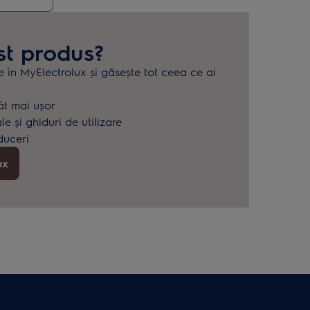
st produs?
e în MyElectrolux și găsește tot ceea ce ai
.
ât mai ușor
 și ghiduri de utilizare
duceri
ux