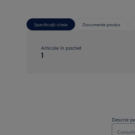
Specificaţii-cheie
Documente produs
Articole în pachet
1
Descrie pe
Type to s