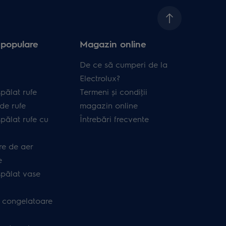
 populare
Magazin online
De ce să cumperi de la
Electrolux?
pălat rufe
Termeni și condiţii
de rufe
magazin online
pălat rufe cu
Întrebări frecvente
re de aer
e
spălat vase
i congelatoare