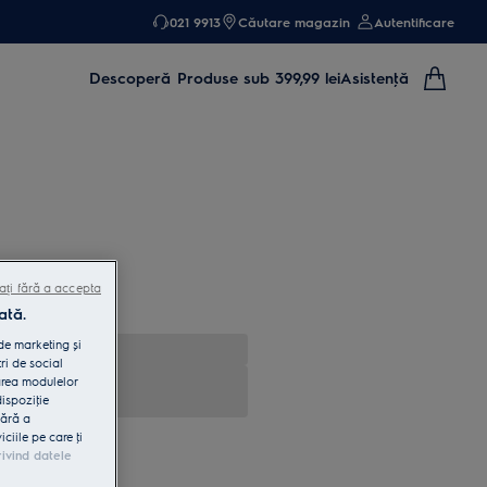
021 9913
Căutare magazin
Autentificare
Descoperă
Produse sub 399,99 lei
Asistenţă
ați fără a accepta
ată.
 de marketing și
ri de social
area modulelor
dispoziţie
fără a
iile pe care ţi
rivind datele