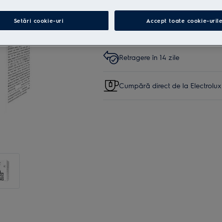
Cumpără de pe www.electrolu
Setări cookie-uri
Accept toate cookie-uril
Livrare inclusă pentru comenzi 
Retragere în 14 zile
Cumpără direct de la Electrolux