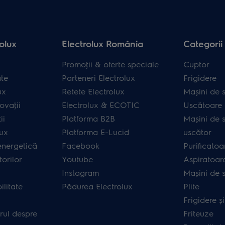
olux
Electrolux România
Categorii
Promoţii & oferte speciale
Cuptor
ate
Parteneri Electrolux
Frigidere
ux
Retete Electrolux
Mașini de s
ovaţii
Electrolux & ECOTIC
Uscătoare 
ii
Platforma B2B
Mașini de s
lux
Platforma E-Lucid
uscător
energetică
Facebook
Purificatoa
orilor
Youtube
Aspiratoar
Instagram
Mașini de 
ilitate
Pădurea Electrolux
Plite
Frigidere ș
rul despre
Friteuze