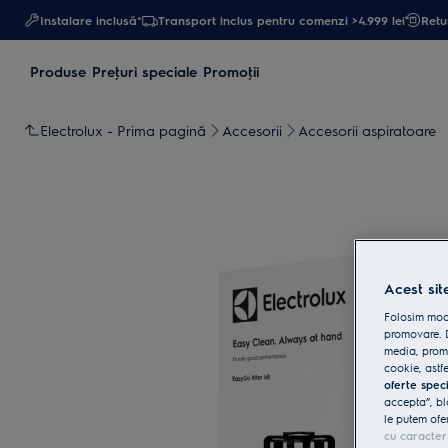
Instalare inclusă*
Transport inclus pentru comenzi >4.999 lei
Retur
Produse
Preţuri speciale
Promoţii
Electrolux - Prima pagină
Accesorii
Accesorii aspiratoare
Acest sit
Folosim modu
promovare. D
media, promo
cookie, astfe
oferte spec
accepta”, bl
le putem ofe
cu caracter