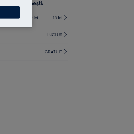
x.ro și primești:
e
mai mari de 4999 lei
15 lei
INCLUS
GRATUIT