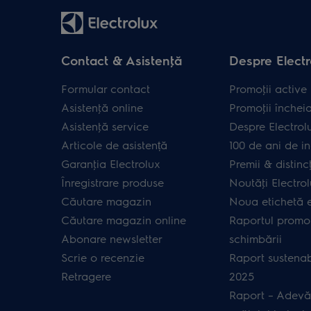
Contact & Asistenţă
Despre Electr
Formular contact
Promoţii active
Asistenţă online
Promoţii închei
Asistenţă service
Despre Electrol
Articole de asistență
100 de ani de in
Garanţia Electrolux
Premii & distincţ
Înregistrare produse
Noutăţi Electro
Căutare magazin
Noua etichetă 
Căutare magazin online
Raportul promot
Abonare newsletter
schimbării
Scrie o recenzie
Raport sustenab
Retragere
2025
Raport – Adevă