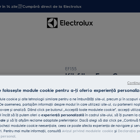
 în 14 zile
Cumpără direct de la Electrolux
EF155
Kit filtre EasyGo
Continu
e folosește module cookie pentru a-ţi oferi o experienţă personaliz
0 (0)
le cookie și alte tehnologii similare pentru a ne îmbunătăţi site-ul, precum și în scopuri
e asemenea, partajăm informaţii despre modul în care utilizezi site-ul, cu partenerii noșt
vare și analiză. Dând click pe butonul „Acceptă toate modulele cookie”, accepţi utiliz
l încât să îţi putem oferi o
experienţă personalizată
în cadrul site-ului, să îţi punem la 
iale
și să îţi afișăm reclame adaptate preferinţelor. Dacă alegi să dai click pe „Continuă 
ochezi modulele cookie neesenţiale, ceea ce poate afecta experienţa de navigare și servic
ri. Pentru mai multe informaţii, consultă
Avizul privind modulele cookie
și
Declaraţia p
 personal
.