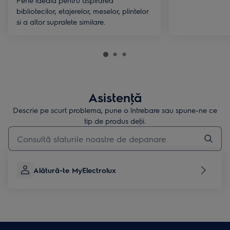
Perie ideala pentru aspirarea
bibliotecilor, etajerelor, meselor, plintelor
si a altor suprafete similare.
Asistenţă
Descrie pe scurt problema, pune o întrebare sau spune-ne ce
tip de produs deţii.
Type to search for support articles
Alătură-te MyElectrolux