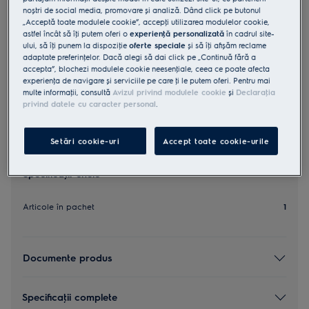
noștri de social media, promovare și analiză. Dând click pe butonul
ZE117
„Acceptă toate modulele cookie”, accepţi utilizarea modulelor cookie,
Perie AeroPro™ 3-in-1
astfel încât să îţi putem oferi o
experienţă personalizată
în cadrul site-
ului, să îţi punem la dispoziţie
oferte speciale
și să îţi afișăm reclame
adaptate preferinţelor. Dacă alegi să dai click pe „Continuă fără a
2.8 (4)
accepta”, blochezi modulele cookie neesenţiale, ceea ce poate afecta
experienţa de navigare și serviciile pe care ţi le putem oferi. Pentru mai
multe informaţii, consultă
Avizul privind modulele cookie
și
Declaraţia
privind datele cu caracter personal
.
Setări cookie-uri
Accept toate cookie-urile
Specificaţii-cheie
Articole în pachet
1
Documente produs
Specificaţii complete