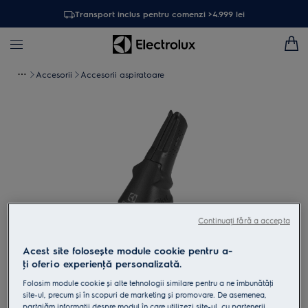
Transport inclus pentru comenzi >4.999 lei
Accesorii
Accesorii aspiratoare
Continuați fără a accepta
Acest site folosește module cookie pentru a-
ţi oferi o experienţă personalizată.
Atinge pentru zoom
Folosim module cookie și alte tehnologii similare pentru a ne îmbunătăţi
site-ul, precum și în scopuri de marketing și promovare. De asemenea,
partajăm informaţii despre modul în care utilizezi site-ul, cu partenerii