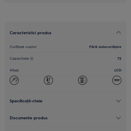
Caracteristici produs
Curăţare cuptor
Fără autocurăţare
Capacitate (l)
72
Afișaj
LCD
Specificaţii-cheie
Documente produs