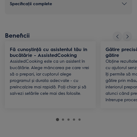
Specificaţii complete
Beneficii
Fă cunoștinţă cu asistentul tău în
Gătire precis
bucătărie - AssistedCooking
gătire
AssistedCooking este ca un asistent în
Obţine rezultat
bucătărie. Alege mâncarea pe care vrei
cu ajutorul senz
să o prepari, iar cuptorul alege
îţi permite să m
programul și durata adecvate - cu
gătire prin măsu
preîncalzire mai rapidă. Poţi chiar și să
interiorul prepar
salvezi setările cele mai des folosite.
atunci când pre
întrerupe proces