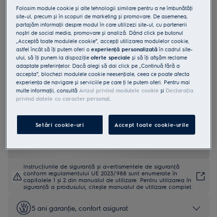
Folosim module cookie și alte tehnologii similare pentru a ne îmbunătăţi
LOE8H31Z
site-ul, precum și în scopuri de marketing și promovare. De asemenea,
Cuptor electric SurroundCook A+ 72
partajăm informaţii despre modul în care utilizezi site-ul, cu partenerii
litri Negru
noștri de social media, promovare și analiză. Dând click pe butonul
„Acceptă toate modulele cookie”, accepţi utilizarea modulelor cookie,
4.9 (143)
astfel încât să îţi putem oferi o
experienţă personalizată
în cadrul site-
ului, să îţi punem la dispoziţie
oferte speciale
și să îţi afișăm reclame
adaptate preferinţelor. Dacă alegi să dai click pe „Continuă fără a
Fișa cu informaţii despre produs
accepta”, blochezi modulele cookie neesenţiale, ceea ce poate afecta
Beneficii
experienţa de navigare și serviciile pe care ţi le putem oferi. Pentru mai
Cuptorul AssistedCooking 800 cu senzor de gătire garantează
multe informaţii, consultă
Avizul privind modulele cookie
și
Declaraţia
rezultate extraordinare.
privind datele cu caracter personal
.
Functţa AssistedCooking (gătire asistată) setează programul adecvat
pentru preparatul tău.
Senzorul de gătire măsoară temperatura din interiorul preparatului,
pentru rezultate pe care poţi conta.
Setări cookie-uri
Accept toate cookie-urile
Instrucţiunile de siguranţă și avertismentele de siguranţă
conform regulamentului UE 2023/988 sunt enumerate în
capitolele 1 și 2 din manualul de utilizare. Pentru utilizarea în
siguranţă a produsului, citește manualul de utilizare complet.
5 ani garanţie, confort asigurat