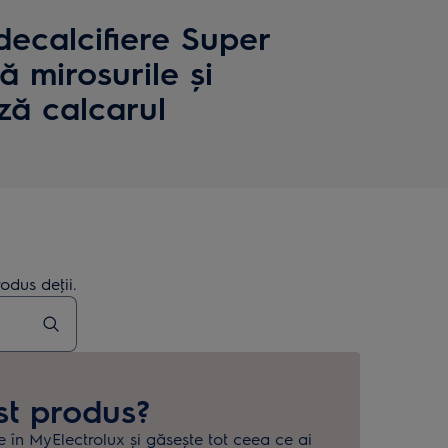
decalcifiere Super
ă mirosurile și
ză calcarul
odus deţii.
st produs?
e în MyElectrolux și găsește tot ceea ce ai