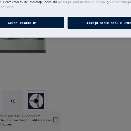
ri. Pentru mai multe informaţii, consultă
Avizul privind modulele cookie
și
Declaraţia p
 personal
.
Setări cookie-uri
Accept toate cookie-uril
+
6
anţă a produsului conform
utilizare. Pentru utilizarea în
ilizare.