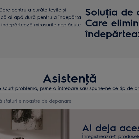
Soluția de 
Care pentru a curăța țevile și
 dacă ai apă dură pentru a îndepărta
Care elimin
s, îndepărtează mirosurile neplăcute
îndepărtea
Asistenţă
 scurt problema, pune o întrebare sau spune-ne ce tip de pr
earch for support articles
Ai deja ace
Înregistrează-ți produsel