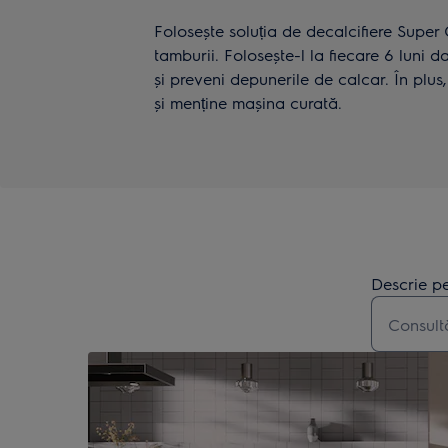
Folosește soluția de decalcifiere Super 
tamburii. Folosește-l la fiecare 6 luni
și preveni depunerile de calcar. În plu
și menține mașina curată.
Descrie pe
Type to s