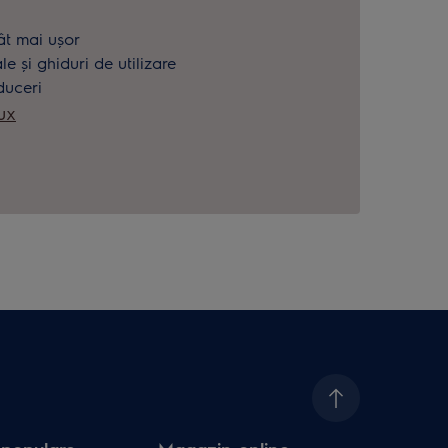
.
ât mai ușor
 și ghiduri de utilizare
duceri
ux