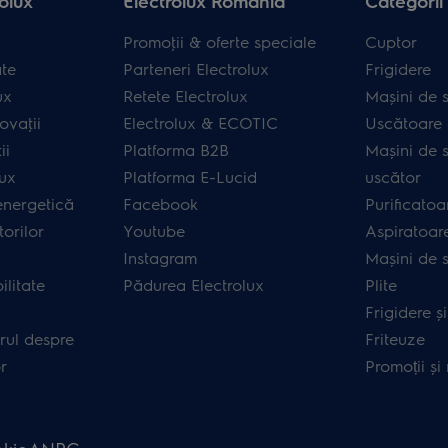
olux
Electrolux România
Categorii
Promoţii & oferte speciale
Cuptor
ate
Parteneri Electrolux
Frigidere
ux
Retete Electrolux
Mașini de s
ovaţii
Electrolux & ECOTIC
Uscătoare 
ii
Platforma B2B
Mașini de s
lux
Platforma E-Lucid
uscător
energetică
Facebook
Purificatoa
orilor
Youtube
Aspiratoar
Instagram
Mașini de 
ilitate
Pădurea Electrolux
Plite
Frigidere ș
rul despre
Friteuze
r
Promoții și