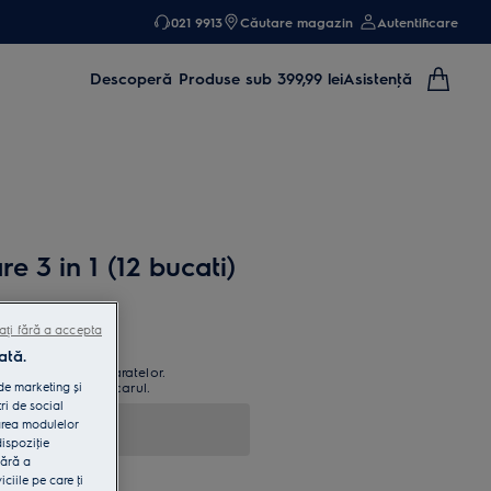
021 9913
Căutare magazin
Autentificare
Descoperă
Produse sub 399,99 lei
Asistenţă
e 3 in 1 (12 bucati)
ați fără a accepta
ată.
re puternică a aparatelor.
 de marketing și
ă mirosurile și calcarul.
ri de social
area modulelor
dispoziţie
fără a
iile pe care ţi