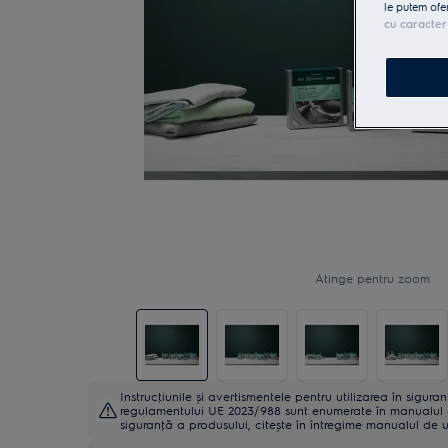
le putem ofe
cu caracter
Atinge pentru zoom
Instrucţiunile și avertismentele pentru utilizarea în sigur
regulamentului UE 2023/988 sunt enumerate în manualul de 
siguranţă a produsului, citește în întregime manualul de ut