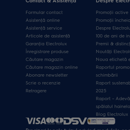
Contact & Asistenţă
Despre Electr
Formular contact
Promoţii active
Asistenţă online
Promoţii închei
Asistenţă service
Despre Electrol
Articole de asistență
100 de ani de in
Garanţia Electrolux
Premii & distincţ
Înregistrare produse
Noutăţi Electro
Căutare magazin
Noua etichetă 
Căutare magazin online
Raportul promot
Abonare newsletter
schimbării
Scrie o recenzie
Raport sustenab
Retragere
2025
Raport – Adevă
spălatul hainelo
Blog Electrolux