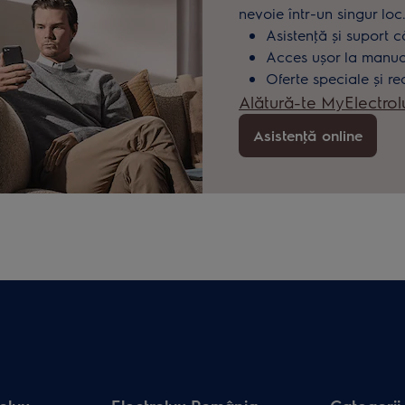
nevoie într-un singur loc
Asistenţă și suport c
Acces ușor la manuale
Oferte speciale și re
Alătură-te MyElectrol
Asistenţă online