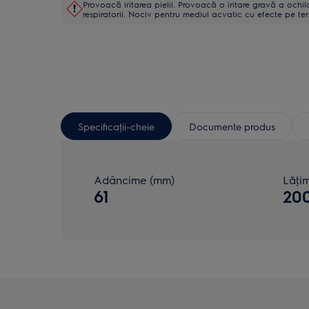
Provoacă iritarea pielii. Provoacă o iritare gravă a ochil
respiratorii. Nociv pentru mediul acvatic cu efecte pe te
Specificaţii-cheie
Documente produs
Adâncime (mm)
Lăţi
61
20