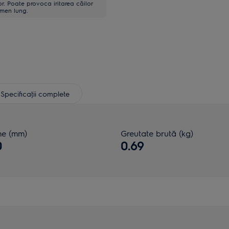
or. Poate provoca iritarea căilor
rmen lung.
Specificaţii complete
me (mm)
Greutate brută (kg)
0
0.69