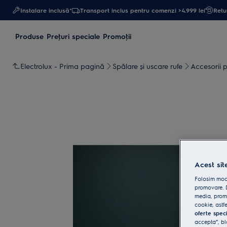
Instalare inclusă*
Transport inclus pentru comenzi >4.999 lei
Retur
Produse
Preţuri speciale
Promoţii
Electrolux - Prima pagină
Spălare și uscare rufe
Accesorii p
Acest sit
Folosim modu
promovare. D
media, promo
cookie, astfe
oferte spec
accepta”, bl