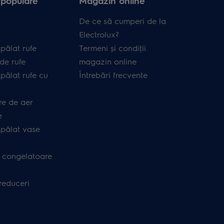
 populare
Magazin online
De ce să cumperi de la
Electrolux?
pălat rufe
Termeni și condiţii
de rufe
magazin online
pălat rufe cu
Întrebări frecvente
re de aer
e
spălat vase
i congelatoare
 reduceri