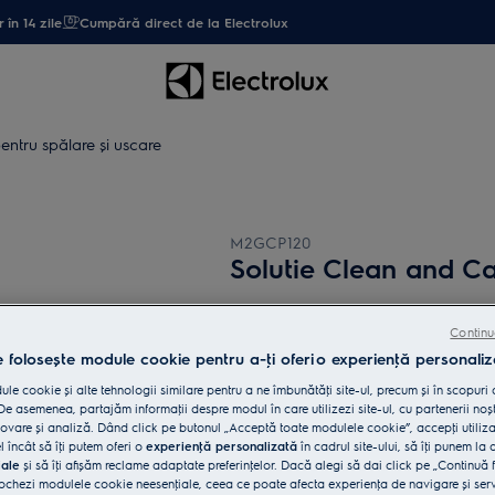
 în 14 zile
Cumpără direct de la Electrolux
entru spălare şi uscare
M2GCP120
Solutie Clean and Car
0 (0)
Continu
Beneficii
e folosește module cookie pentru a-ţi oferi o experienţă personaliz
Clean & Care 3 în 1 asigură o decalcifie
le cookie și alte tehnologii similare pentru a ne îmbunătăţi site-ul, precum și în scopuri
Soluția de decalcifiere Super Care elimin
e asemenea, partajăm informaţii despre modul în care utilizezi site-ul, cu partenerii noșt
vare și analiză. Dând click pe butonul „Acceptă toate modulele cookie”, accepţi utiliz
l încât să îţi putem oferi o
experienţă personalizată
în cadrul site-ului, să îţi punem la 
iale
și să îţi afișăm reclame adaptate preferinţelor. Dacă alegi să dai click pe „Continuă 
ochezi modulele cookie neesenţiale, ceea ce poate afecta experienţa de navigare și servic