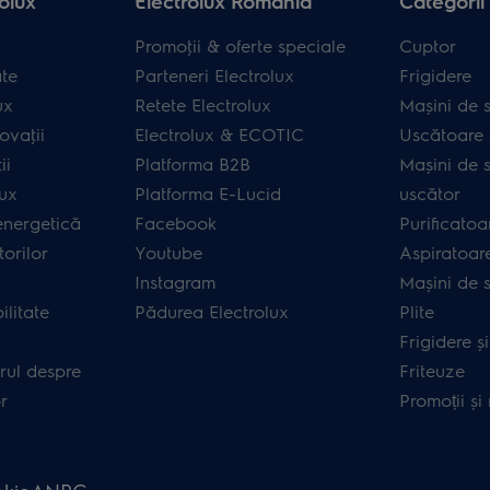
olux
Electrolux România
Categorii
Promoţii & oferte speciale
Cuptor
ate
Parteneri Electrolux
Frigidere
ux
Retete Electrolux
Mașini de s
ovaţii
Electrolux & ECOTIC
Uscătoare 
ii
Platforma B2B
Mașini de s
lux
Platforma E-Lucid
uscător
energetică
Facebook
Purificatoa
orilor
Youtube
Aspiratoar
Instagram
Mașini de 
ilitate
Pădurea Electrolux
Plite
Frigidere ș
rul despre
Friteuze
r
Promoții și