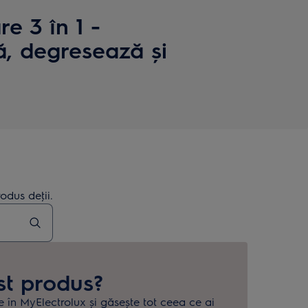
e 3 în 1 -
ă, degresează și
odus deţii.
st produs?
e în MyElectrolux și găsește tot ceea ce ai