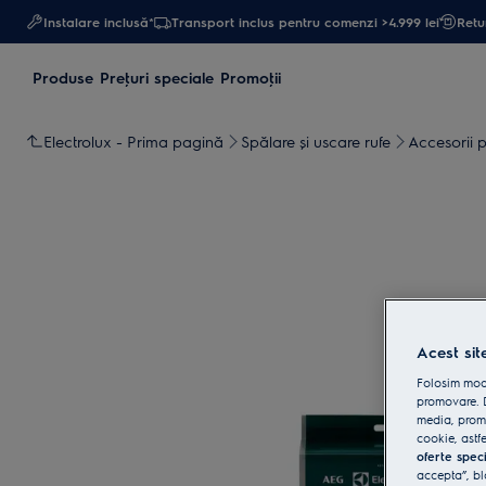
Instalare inclusă*
Transport inclus pentru comenzi >4.999 lei
Retur
Produse
Preţuri speciale
Promoţii
Electrolux - Prima pagină
Spălare și uscare rufe
Accesorii p
Acest sit
Folosim modu
promovare. D
media, promo
cookie, astfe
oferte spec
accepta”, bl