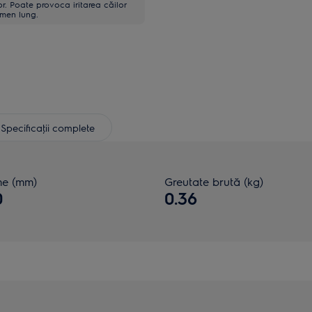
or. Poate provoca iritarea căilor
rmen lung.
Specificaţii complete
me (mm)
Greutate brută (kg)
0
0.36