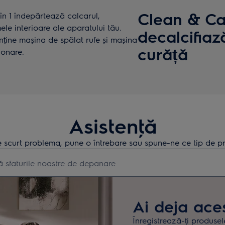
Clean & Car
în 1 îndepărtează calcarul,
le interioare ale aparatului tău.
decalcifiaz
nține mașina de spălat rufe și mașina
curăță
ionare.
Asistenţă
 scurt problema, pune o întrebare sau spune-ne ce tip de pr
earch for support articles
Ai deja ace
Înregistrează-ți produsel