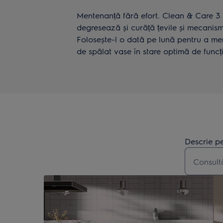
Mentenanță fără efort. Clean & Care 3 
degresează și curăță țevile și mecanisme
Folosește-l o dată pe lună pentru a me
de spălat vase în stare optimă de funcț
Descrie pe
Type to s