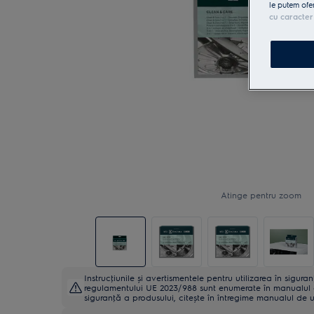
le putem ofe
cu caracter
Atinge pentru zoom
Instrucţiunile și avertismentele pentru utilizarea în sigur
regulamentului UE 2023/988 sunt enumerate în manualul de 
siguranţă a produsului, citește în întregime manualul de ut