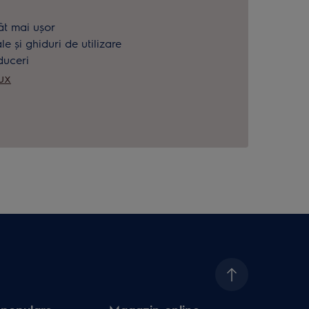
.
ât mai ușor
 și ghiduri de utilizare
duceri
ux