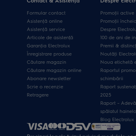
Contact & Asistenţă
Despre Electr
Formular contact
Promoţii active
Asistenţă online
Promoţii închei
Asistenţă service
Despre Electrol
Articole de asistență
100 de ani de in
Garanţia Electrolux
Premii & distincţ
Înregistrare produse
Noutăţi Electro
Căutare magazin
Noua etichetă 
Căutare magazin online
Raportul promot
Abonare newsletter
schimbării
Scrie o recenzie
Raport sustenab
Retragere
2025
Raport – Adevă
spălatul hainelo
Blog Electrolux