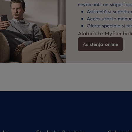
nevoie într-un singur loc
Asistenţă și suport c
Acces ușor la manuale
Oferte speciale și re
Alătură-te MyElectrol
Asistenţă online