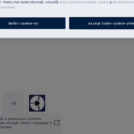
ri. Pentru mai multe informaţii, consultă
Avizul privind modulele cookie
și
Declaraţia p
 personal
.
Setări cookie-uri
Accept toate cookie-uril
+
11
anţă a produsului conform
utilizare. Pentru utilizarea în
ilizare.