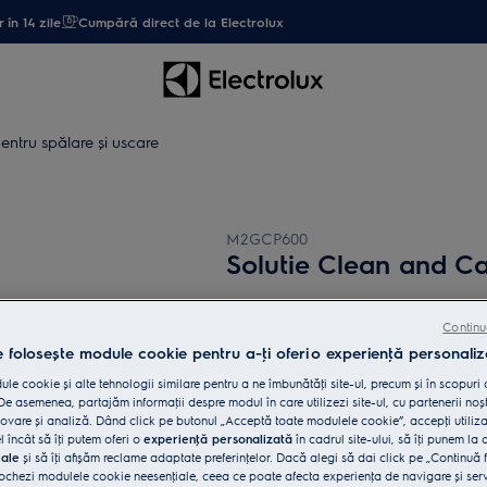
 în 14 zile
Cumpără direct de la Electrolux
entru spălare şi uscare
M2GCP600
Solutie Clean and Car
0 (0)
Continu
Beneficii
e folosește module cookie pentru a-ţi oferi o experienţă personaliz
Clean & Care 3 în 1 asigură o decalcifie
le cookie și alte tehnologii similare pentru a ne îmbunătăţi site-ul, precum și în scopuri
Îndepărtează calcarul și grăsimea cu Cl
e asemenea, partajăm informaţii despre modul în care utilizezi site-ul, cu partenerii noșt
vare și analiză. Dând click pe butonul „Acceptă toate modulele cookie”, accepţi utiliz
l încât să îţi putem oferi o
experienţă personalizată
în cadrul site-ului, să îţi punem la 
iale
și să îţi afișăm reclame adaptate preferinţelor. Dacă alegi să dai click pe „Continuă 
ochezi modulele cookie neesenţiale, ceea ce poate afecta experienţa de navigare și servic