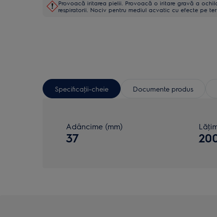
Provoacă iritarea pielii. Provoacă o iritare gravă a ochil
respiratorii. Nociv pentru mediul acvatic cu efecte pe te
Specificaţii-cheie
Documente produs
Adâncime (mm)
Lăţi
37
20