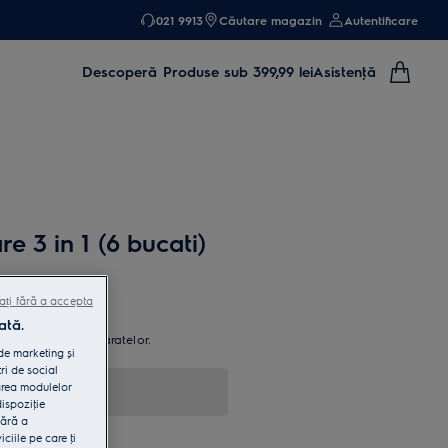
021 9913
Căutare magazin
Autentificare
Descoperă
Produse sub 399,99 lei
Asistenţă
e 3 in 1 (6 bucati)
ați fără a accepta
ată.
re puternică a aparatelor.
 de marketing și
ean & Care 3 în 1.
ri de social
area modulelor
dispoziţie
fără a
iile pe care ţi