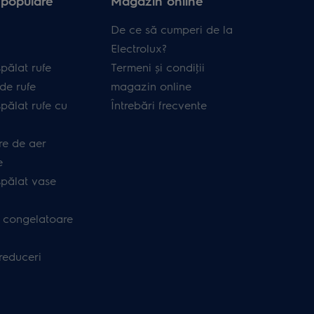
 populare
Magazin online
De ce să cumperi de la
Electrolux?
pălat rufe
Termeni și condiţii
de rufe
magazin online
pălat rufe cu
Întrebări frecvente
re de aer
e
spălat vase
i congelatoare
 reduceri