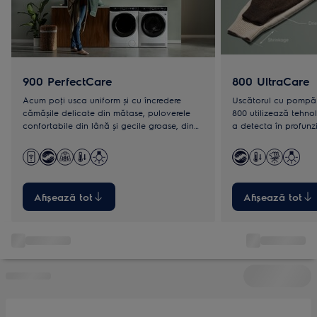
900 PerfectCare
800 UltraCare
Acum poţi usca uniform și cu încredere
Uscătorul cu pompă 
cămășile delicate din mătase, puloverele
800 utilizează tehn
confortabile din lână și gecile groase, din
a detecta în profunz
mai multe straturi.
încât hainele să fie u
grijă.
Afișează tot
Afișează tot