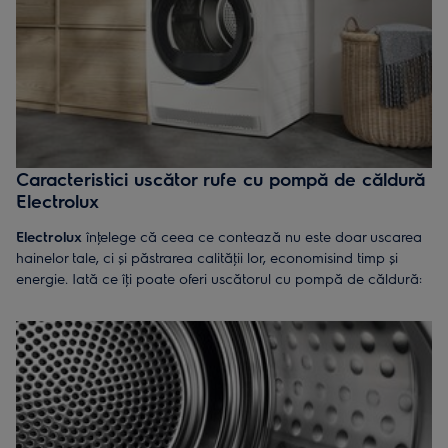
Economie de timp
: Un uscător de rufe Electrolux funcţionează
mai rapid decât cele tradiţionale, și te ajută să-ţi usuci într-un
timp mai scurt toate hainele.
Încălzire eficientă din punct de vedere energetic
: Aceste
uscătoare economisesc până la 50% din energia consumată,
recirculând aerul cald, ceea ce ajută la reducerea costurilor cu
energia și protejarea mediului.
Caracteristici uscător rufe cu pompă de căldură
Electrolux
Electrolux
înţelege că ceea ce contează nu este doar uscarea
hainelor tale, ci și păstrarea calităţii lor, economisind timp și
energie. Iată ce îţi poate oferi uscătorul cu pompă de căldură:
Tehnologia SensiCare,
care reglează timpul de uscare în
funcţie de umiditate și temperatură, prevenind uscarea excesivă
și protejându-ţi hainele de uzura prematură.
Sistemul DelicateCare
, care reglează temperatura și mișcarea
tamburului pentru a usca delicat ţesăturile sensibile, cum ar fi
lână, mătase și hainele de exterior, păstrându-le forma și