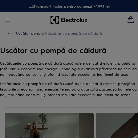
Transport inclus pentru comenzi >4.999 lei
Uscător de rufe
Uscător cu pompă de căldură
Uscător cu pompă de căldură
Uscătoarele cu pompă de căldură usucă rufele delicat şi eficient, protejând
ţesăturile şi economisind energie. Tehnologia avansată păstrează hainele ca
noi, reducând consumul şi oferind rezultate excelente, indiferent de sezon.
Uscătoarele cu pompă de căldură usucă rufele delicat şi eficient, protejând
ţesăturile şi economisind energie. Tehnologia avansată păstrează hainele ca
noi, reducând consumul şi oferind rezultate excelente, indiferent de sezon.
0
din
4