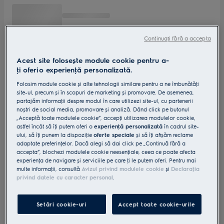
Continuați fără a accepta
Acest site folosește module cookie pentru a-
ţi oferi o experienţă personalizată.
Folosim module cookie și alte tehnologii similare pentru a ne îmbunătăţi
site-ul, precum și în scopuri de marketing și promovare. De asemenea,
partajăm informaţii despre modul în care utilizezi site-ul, cu partenerii
noștri de social media, promovare și analiză. Dând click pe butonul
„Acceptă toate modulele cookie”, accepţi utilizarea modulelor cookie,
astfel încât să îţi putem oferi o
experienţă personalizată
în cadrul site-
ului, să îţi punem la dispoziţie
oferte speciale
și să îţi afișăm reclame
adaptate preferinţelor. Dacă alegi să dai click pe „Continuă fără a
accepta”, blochezi modulele cookie neesenţiale, ceea ce poate afecta
experienţa de navigare și serviciile pe care ţi le putem oferi. Pentru mai
multe informaţii, consultă
Avizul privind modulele cookie
și
Declaraţia
privind datele cu caracter personal
.
Setări cookie-uri
Accept toate cookie-urile