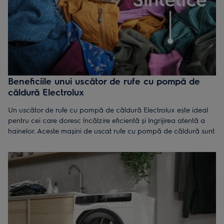
Beneficiile unui uscător de rufe cu pompă de
căldură Electrolux
Un uscător de rufe cu pompă de căldură Electrolux este ideal
pentru cei care doresc încălzire eficientă și îngrijirea atentă a
hainelor. Aceste mașini de uscat rufe cu pompă de căldură sunt
concepute pentru a face uscarea rufelor mai ușoară și rapidă.
Iată de ce le vei iubi:
Acţiune delicată asupra ţesăturilor:
Uscarea la temperaturi
scăzute protejează hainele, prevenind contracţia și
decolorarea, astfel încât acestea să rămână ca noi pentru mai
mult timp.