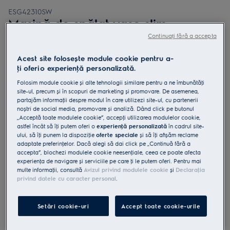
ESG42310SW
Mașină de spălat vase slim
GlassCare 45 cm 9 seturi Inverter
Continuați fără a accepta
BLDC clasă D
Acest site folosește module cookie pentru a-
ţi oferi o experienţă personalizată.
Folosim module cookie și alte tehnologii similare pentru a ne îmbunătăţi
site-ul, precum și în scopuri de marketing și promovare. De asemenea,
partajăm informaţii despre modul în care utilizezi site-ul, cu partenerii
4.8 (145)
noștri de social media, promovare și analiză. Dând click pe butonul
„Acceptă toate modulele cookie”, accepţi utilizarea modulelor cookie,
Fișa cu informaţii despre produs
astfel încât să îţi putem oferi o
experienţă personalizată
în cadrul site-
Beneficii
ului, să îţi punem la dispoziţie
oferte speciale
și să îţi afișăm reclame
adaptate preferinţelor. Dacă alegi să dai click pe „Continuă fără a
Seria 700 Pro previne spargerea paharelor cu ajutorul SoftGrips și
accepta”, blochezi modulele cookie neesenţiale, ceea ce poate afecta
SoftSpikes.
experienţa de navigare și serviciile pe care ţi le putem oferi. Pentru mai
SoftGrips și SoftSpikes fixează în siguranţă paharele.
SatelliteClean distribuie de trei ori mai eficient apa
multe informaţii, consultă
Avizul privind modulele cookie
și
Declaraţia
privind datele cu caracter personal
.
Setări cookie-uri
Accept toate cookie-urile