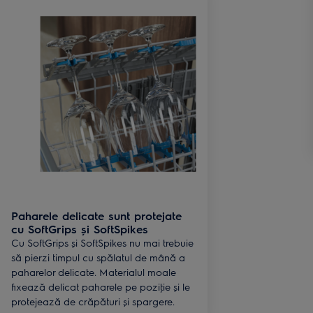
Paharele delicate sunt protejate
cu SoftGrips și SoftSpikes
Cu SoftGrips și SoftSpikes nu mai trebuie
să pierzi timpul cu spălatul de mână a
paharelor delicate. Materialul moale
fixează delicat paharele pe poziţie și le
protejează de crăpături și spargere.