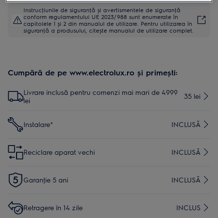
Instrucţiunile de siguranţă și avertismentele de siguranţă
conform regulamentului UE 2023/988 sunt enumerate în
capitolele 1 și 2 din manualul de utilizare. Pentru utilizarea în
siguranţă a produsului, citește manualul de utilizare complet.
Cumpără de pe www.electrolux.ro și primești:
Livrare inclusă pentru comenzi mai mari de 4999
35 lei
lei
Instalare*
INCLUSĂ
Reciclare aparat vechi
INCLUSĂ
Garanţie 5 ani
INCLUSĂ
Retragere în 14 zile
INCLUS