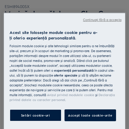
ESM89400SX
Mașină de spălat vase GlassCare
60 cm 14 seturi Inverter BLDC clasă
Continuați fără a accepta
C
Acest site folosește module cookie pentru a-
ţi oferi o experienţă personalizată.
Folosim module cookie și alte tehnologii similare pentru a ne îmbunătăţi
site-ul, precum și în scopuri de marketing și promovare. De asemenea,
partajăm informaţii despre modul în care utilizezi site-ul, cu partenerii
4.9 (21)
noștri de social media, promovare și analiză. Dând click pe butonul
„Acceptă toate modulele cookie”, accepţi utilizarea modulelor cookie,
astfel încât să îţi putem oferi o
experienţă personalizată
în cadrul site-
Fișa cu informaţii despre produs
ului, să îţi punem la dispoziţie
oferte speciale
și să îţi afișăm reclame
Beneficii
adaptate preferinţelor. Dacă alegi să dai click pe „Continuă fără a
Seria GlassCare 700 previne spargerea paharelor cu ajutorul
accepta”, blochezi modulele cookie neesenţiale, ceea ce poate afecta
SoftGrips și SoftSpikes.
experienţa de navigare și serviciile pe care ţi le putem oferi. Pentru mai
SoftGrips și SoftSpikes ţin paharele pe poziţie
Tacâmuri de toate formele și dimensiunile spălate ușor cu MaxiFlex.
multe informaţii, consultă
Avizul privind modulele cookie
și
Declaraţia
privind datele cu caracter personal
.
Setări cookie-uri
Accept toate cookie-urile