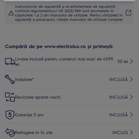
Instrucţiunile de siguranţă și avertismentele de siguranţă
conform regulamentului UE 2023/988 sunt enumerate în
capitolele 1 și 2 din manualul de utilizare. Pentru utilizarea în
siguranţă a produsului, citește manualul de utilizare complet.
Cumpără de pe www.electrolux.ro și primești:
Livrare inclusă pentru comenzi mai mari de 4999
35 lei
lei
Instalare*
INCLUSĂ
Reciclare aparat vechi
INCLUSĂ
Garanţie 5 ani
INCLUSĂ
Retragere în 14 zile
INCLUS