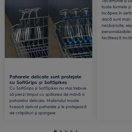
Tacâmurile și u
toate formele și
încăpea în serta
dacă sunt mari
neobișnuite, se
personalizabile 
facilitează încă
Paharele delicate sunt protejate
cu SoftGrips și SoftSpikes
Cu SoftGrips și SoftSpikes nu mai trebuie
să pierzi timpul cu spălarea de mână a
paharelor delicate. Materialul moale
fixează delicat paharele și le protejează
de crăpături și spargere.