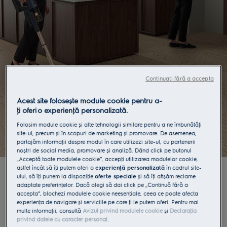
Continuați fără a accepta
Acest site folosește module cookie pentru a-
ţi oferi o experienţă personalizată.
Folosim module cookie și alte tehnologii similare pentru a ne îmbunătăţi
site-ul, precum și în scopuri de marketing și promovare. De asemenea,
partajăm informaţii despre modul în care utilizezi site-ul, cu partenerii
noștri de social media, promovare și analiză. Dând click pe butonul
„Acceptă toate modulele cookie”, accepţi utilizarea modulelor cookie,
astfel încât să îţi putem oferi o
experienţă personalizată
în cadrul site-
REGULAMENTUL OFICIAL AL
ului, să îţi punem la dispoziţie
oferte speciale
și să îţi afișăm reclame
adaptate preferinţelor. Dacă alegi să dai click pe „Continuă fără a
CAMPANIEI PROMOŢIONALE
accepta”, blochezi modulele cookie neesenţiale, ceea ce poate afecta
experienţa de navigare și serviciile pe care ţi le putem oferi. Pentru mai
“
Adrian Nartea și Electrolux te
multe informaţii, consultă
Avizul privind modulele cookie
și
Declaraţia
privind datele cu caracter personal
.
premiază cu un aspirator vertical