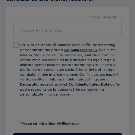
desfasoara prin intermediul agentiei
GOLIN
HARRIS PUBLIC RELATIONS S.A.
, persoana
Câmp obligatoriu
juridica romana, cu sediul in str. Grigore
Introdu
Alexandrescu nr. 89-97, Corpul B, etaj 4, modul A,
e-
Sector 1, Bucuresti, inregistrata la Registrul
mailul
Comertului sub nr. J40/4863/1998, CIF RO
Da, sunt de acord să primesc comunicări de marketing
tău
10596424, reprezentata prin Roxana-Costina
personalizate din partea
Grupului Electrolux
prin e-mail,
Dascălu, Director General, care are si calitatea de
telefon, SMS și poștă. De asemenea, sunt de acord ca
datele mele personale să fie partajate cu reţele terţe și
imputernicit al Organizatorului (denumita in cele ce
utilizate pentru reclame personalizate pe site-uri web și
urmeaza, „
Imputernicit al Organizatorului” sau
platforme de comunicare socială terţe. Îmi pot retrage
consimţămintele în orice moment. Confirm că am împlinit
„Agentia”
).
vârsta de 18 ani. Informaţii detaliate pot fi găsite în
Declaraţia noastră privind Confidenţialitatea Datelor.
Te
poţi dezabona de la comunicările de marketing
SECTIUNEA 2.
REGULAMENTUL CAMPANIEI
personalizate în orice moment.
2.1
Campania se va desfasura conform prevederilor
prezentului Regulament (denumit in continuare
"
Regulamentul
"), fiind obligatoriu pentru toti
Participantii si pentru toate entitatile implicate in
*Vreau să mă alătur
MyElectrolux
derularea Campaniei si in conformitate cu
prevederile Ordonantei Guvernului nr. 99/2000