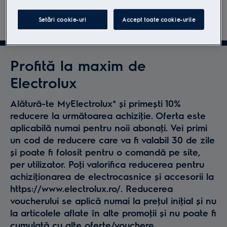
Seria 800”
Află mai mult
Setări cookie-uri
Accept toate cookie-urile
SECTIUNEA 1. ORGANIZATORUL CAMPANIEI
Profită la maxim de
Organizatorul Campaniei promotionale
“
Electrolux
Adrian Nartea și Electrolux te premiază cu
un aspirator vertical Seria 800”
(denumita in
Alătură-te MyElectrolux* și primești 10%
cele ce urmeaza "Campania") este compania
reducere la următoarea achiziţie. Oferta este
Electrolux Romania S.A
cu sediul social in
aplicabilă numai pentru noii abonaţi. Vei primi
Mun. Satu Mare, Calea Traian 23-29, jud. Satu
un cod de reducere care va fi valabil 30 de zile
Mare, Punct de lucru în Bd. Aviatorilor nr. 41,
și poate fi folosit pentru o comandă pe site,
sector 1, București, inregistrata la Registrul
per utilizator. Poţi valorifica reducerea pentru
Comertului sub nr. J30/1/1990, Cod Unic de
achiziţionarea de electrocasnice și accesorii la
Inregistrare RO2385817 (denumita in cele ce
https://www.electrolux.ro/. Reducerea
urmeaza “
Organizatorul
”).
voucherului se aplică numai la preţul iniţial și nu
1.2
Campania
“Adrian Nartea
și Electrolux te
la articolele aflate în alte promoţii și nu poate fi
premiază cu un aspirator vertical Seria 800
”
se
cumulată cu alte oferte/vouchere.