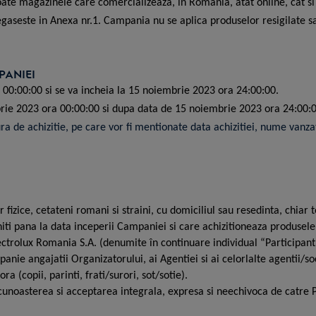
ate magazinele care comercializeaza, in Romania, atat online, cat si 
gaseste in Anexa nr.1. Campania nu se aplica produselor resigilate 
PANIEI
0:00:00 si se va incheia la 15 noiembrie 2023 ora 24:00:00.
rie 2023 ora 00:00:00 si dupa data de 15 noiembrie 2023 ora 24:00:00
ura de achizitie, pe care vor fi mentionate data achizitiei, nume van
fizice, cetateni romani si straini, cu domiciliul sau resedinta, chia
niti pana la data inceperii Campaniei si care achizitioneaza produse
ctrolux Romania S.A. (denumite în continuare individual “Participant” 
anie angajatii Organizatorului, ai Agentiei si ai celorlalte agentii/s
a (copii, parinti, frati/surori, sot/sotie).
cunoasterea si acceptarea integrala, expresa si neechivoca de catre 