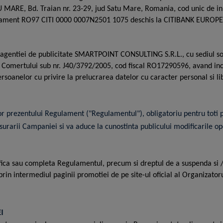
TU MARE, Bd. Traian nr. 23-29, jud Satu Mare, Romania, cod unic de 
virament RO97 CITI 0000 0007N2501 1075 deschis la CITIBANK EUROPE 
gentiei de publicitate SMARTPOINT CONSULTING S.R.L., cu sediul socia
trul Comertului sub nr. J40/3792/2005, cod fiscal RO17290596, avand in
persoanelor cu privire la prelucrarea datelor cu caracter personal si l
 prezentului Regulament ("Regulamentul"), obligatoriu pentru toti par
urarii Campaniei si va aduce la cunostinta publicului modificarile o
ifica sau completa Regulamentul, precum si dreptul de a suspenda si 
r prin intermediul paginii promotiei de pe site-ul oficial al Organizator
EI