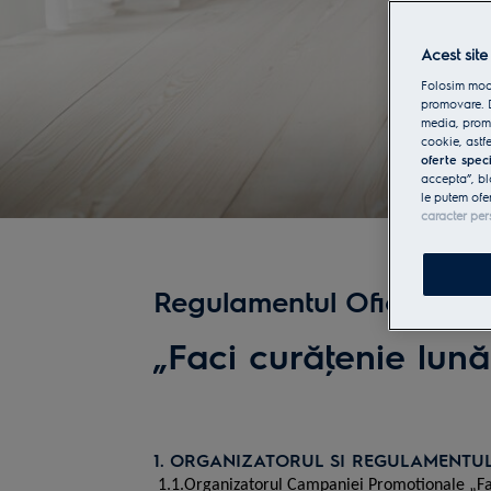
Acest site
Folosim modu
promovare. D
media, promo
cookie, astfe
oferte spec
accepta”, bl
le putem ofe
caracter per
Regulamentul Oficial al
„Faci curăţenie lună
1. ORGANIZATORUL SI REGULAMENTUL
1.1.Organizatorul Campaniei Promotionale „Fac