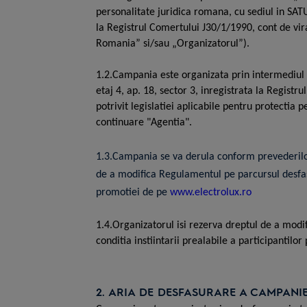
personalitate juridica romana, cu sediul in SA
la Registrul Comertului J30/1/1990, cont de 
Romania” si/sau „Organizatorul”).
1.2.Campania este organizata prin intermediul a
etaj 4, ap. 18, sector 3, inregistrata la Regis
potrivit legislatiei aplicabile pentru protectia 
continuare "Agentia".
1.3.Campania se va derula conform prevederilor
de a modifica Regulamentul pe parcursul desfas
promotiei de pe
www.electrolux.ro
1.4.Organizatorul isi rezerva dreptul de a mod
conditia instiintarii prealabile a participantilo
2.
ARIA DE DESFASURARE A CAMPANI