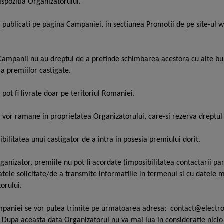
spozitia Organizatorului.
 fi publicati pe pagina Campaniei, in sectiunea Promotii de pe site-ul 
i Campanii nu au dreptul de a pretinde schimbarea acestora cu alte bun
 a premiilor castigate.
pot fi livrate doar pe teritoriul Romaniei.
 vor ramane in proprietatea Organizatorului, care-si rezerva dreptul 
bilitatea unui castigator de a intra in posesia premiului dorit.
ganizator, premiile nu pot fi acordate (imposibilitatea contactarii pa
atele solicitate/de a transmite informatiile in termenul si cu datele m
orului.
mpaniei se vor putea trimite pe urmatoarea adresa:
contact@electro
e. Dupa aceasta data Organizatorul nu va mai lua in consideratie nici