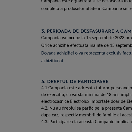
Campania este organizata si se desfasoara in to
completa a produselor aflate in Campanie se re
3. PERIOADA DE DESFASURARE A CAM
Campania va incepe la 15 septembrie 2023 ora 0
Orice achizitie efectuata inainte de 15 septemb
Dovada achizitiei o va reprezenta exclusiv fact
achizitionat.
4. DREPTUL DE PARTICIPARE
4.1.Campania este adresata tuturor persoanelor 
de exercitiu, cu varsta minima de 18 ani, impli
electrocasnice Electrolux importate doar de Ele
4.2. Nu au dreptul sa participe la prezenta Camp
dupa caz, respectiv membrii de familie ai acestor
4.3. Participarea la aceasta Campanie implica 