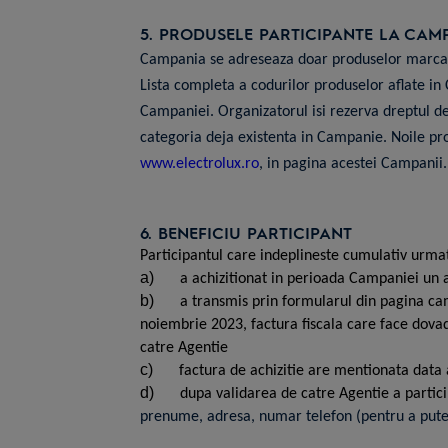
5. PRODUSELE PARTICIPANTE LA CAM
Campania se adreseaza doar produselor marca El
Lista completa a codurilor produselor aflate in 
Campaniei. Organizatorul isi rezerva dreptul de
categoria deja existenta in Campanie. Noile pro
www.electrolux.ro
, in pagina acestei Campanii.
6. BENEFICIU PARTICIPANT
Participantul care indeplineste cumulativ urmat
a)
a achizitionat in perioada Campaniei un 
b)
a
transmis
prin
formularul din
pagina ca
noiembrie 2023, factura fiscala care face dovada
catre Agentie
c)
factura de achizitie are mentionata data
d)
dupa validarea de catre Agentie a partic
prenume, adresa, numar telefon (pentru a putea 