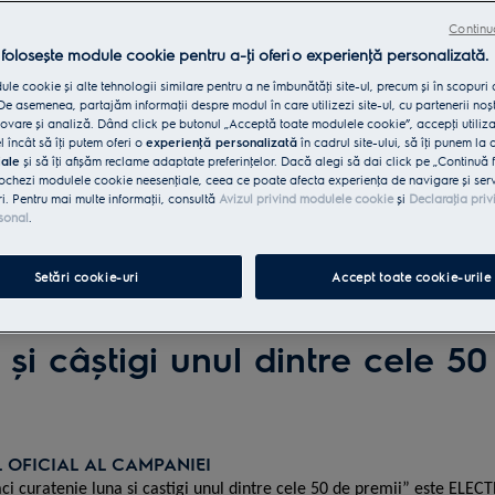
Continu
 folosește module cookie pentru a-ţi oferi o experienţă personalizată.
le cookie și alte tehnologii similare pentru a ne îmbunătăţi site-ul, precum și în scopuri
e asemenea, partajăm informaţii despre modul în care utilizezi site-ul, cu partenerii noșt
vare și analiză. Dând click pe butonul „Acceptă toate modulele cookie”, accepţi utiliz
l încât să îţi putem oferi o
experienţă personalizată
în cadrul site-ului, să îţi punem la 
iale
și să îţi afișăm reclame adaptate preferinţelor. Dacă alegi să dai click pe „Continuă 
ochezi modulele cookie neesenţiale, ceea ce poate afecta experienţa de navigare și servic
ri. Pentru mai multe informaţii, consultă
Avizul privind modulele cookie
și
Declaraţia priv
sonal
.
Setări cookie-uri
Accept toate cookie-urile
 Campaniei
 și câștigi unul dintre cele 50
 OFICIAL AL CAMPANIEI
i curatenie luna si castigi unul dintre cele 50 de premii” este ELE