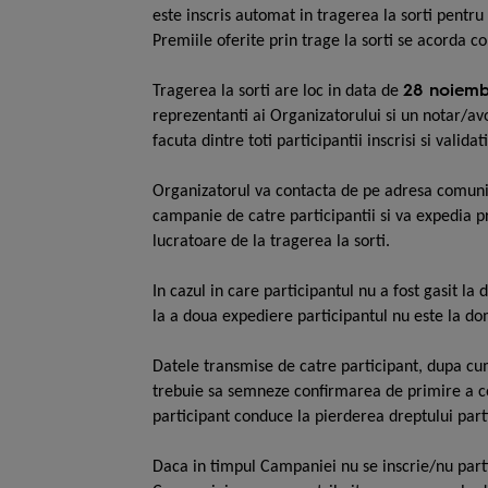
este inscris automat in tragerea la sorti pentr
Premiile oferite prin trage la sorti se acorda c
28 noiemb
Tragerea la sorti are loc in data de
reprezentanti ai Organizatorului si un notar/avo
facuta dintre toti participantii inscrisi si val
Organizatorul va contacta de pe adresa comunica
campanie de catre participantii si va expedia p
lucratoare de la tragerea la sorti.
In cazul in care participantul nu a fost gasit la
la a doua expediere participantul nu este la dom
Datele transmise de catre participant, dupa cum 
trebuie sa semneze confirmarea de primire a co
participant conduce la pierderea dreptului parti
Daca in timpul Campaniei nu se inscrie/nu partic