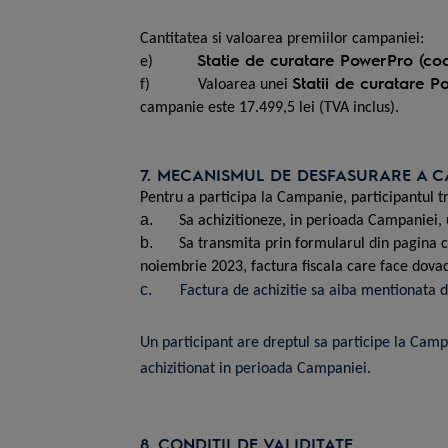
Cantitatea si valoarea premiilor campaniei:
Statie de curatare PowerPro (c
e)
Statii de curatare 
f)
Valoarea unei
campanie este 17.499,5 lei (TVA inclus).
7. MECANISMUL DE DESFASURARE A C
Pentru a participa la Campanie, participantul t
a.
Sa achizitioneze, in perioada Campaniei, 
b.
Sa
transmita pr
in
formularul din
pagina c
noiembrie 2023, factura fiscala care face dovada
c.
Factura de achizitie sa aiba mentionata d
Un participant are dreptul sa participe la Camp
achizitionat in perioada Campaniei.
8. CONDITII DE VALIDITATE