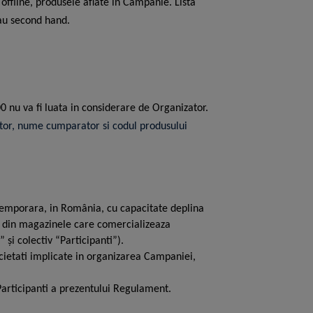
offline, produsele aflate in Campanie. Lista
sau second hand.
 nu va fi luata in considerare de Organizator.
zator, nume cumparator si codul produsului
r temporara, in România, cu capacitate deplina
le din magazinele care comercializeaza
și colectiv “Participanti”).
ocietati implicate in organizarea Campaniei,
Participanti a prezentului Regulament.