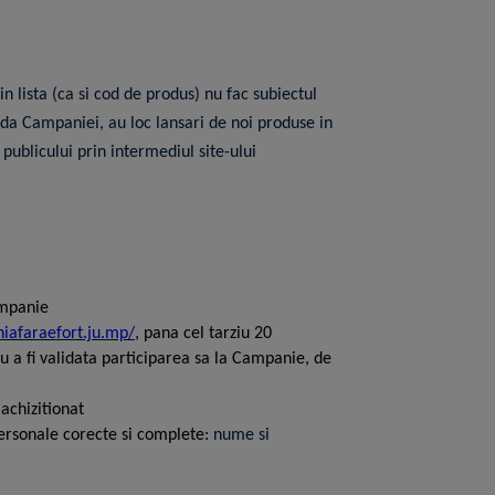
 lista (ca si cod de produs) nu fac subiectul
ada Campaniei, au loc lansari de noi produse in
ublicului prin intermediul site-ului
ampanie
niafaraefort.ju.mp/
, pana cel tarziu 20
ru a fi validata participarea sa la Campanie, de
achizitionat
personale corecte si complete:
nume si