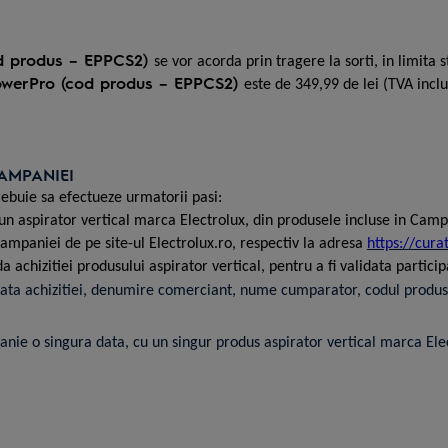
od produs – EPPCS2)
se vor acorda prin tragere la sorti, in limita 
PowerPro (cod produs – EPPCS2)
este de 349,99 de lei (TVA inclu
AMPANIEI
rebuie sa efectueze urmatorii pasi:
un aspirator vertical marca Electrolux, din produsele incluse in Cam
ampaniei de pe site-ul Electrolu
x.ro
, respectiv la adresa
https://cura
 achizitiei produsului aspirator vertical, pentru a fi validata partic
ata achizitiei,
denumire comerciant
, nume cumparator, codul produsu
anie o singura data, cu un singur produs aspirator vertical marca Ele