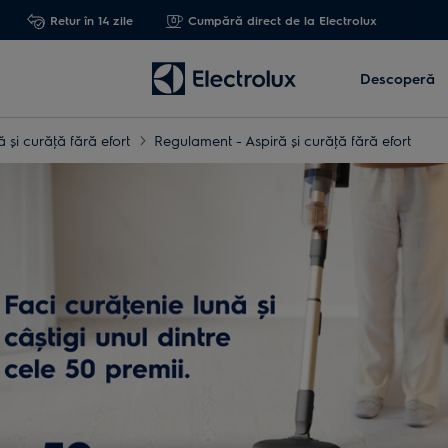
Retur în 14 zile
Cumpără direct de la Electrolux
Descoperă
ă și curăţă fără efort
Regulament - Aspiră și curăţă fără efort