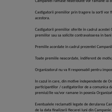
Campaniei ramase neatribuite vor ramane la di
Castigatorii premiilor prin tragere la sorti vor
acestora.
Castigatorii premiilor oferite in cadrul aceste
premiilor sau sa solicite contravaloarea in bani
Premiile acordate in cadrul prezentei Campanii 
Toate premiile neacordate, indiferent de motiv,
Organizatorul nu va fi responsabil pentru imposi
In cazul in care, din motive independente de Or
participantilor / castigatorilor de a comunica d
premiul/ile va/vor ramane in posesia Organizat
Eventualele reclamatii legate de derularea Ca
de la data finalizarii fiecarei luni din Campani