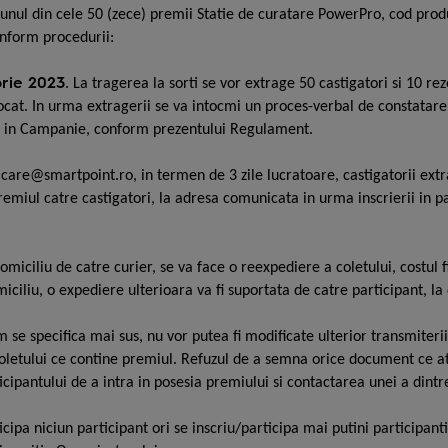
u unul din cele 50 (zece) premii Statie de curatare PowerPro, cod pro
onform procedurii:
rie 2023
. La tragerea la sorti se vor extrage 50 castigatori si 10 re
cat. In urma extragerii se va intocmi un proces-verbal de constatare a
idati in Campanie, conform prezentului Regulament.
re@smartpoint.ro, in termen de 3 zile lucratoare, castigatorii extras
remiul catre castigatori, la adresa comunicata in urma inscrierii in 
 domiciliu de catre curier, se va face o reexpediere a coletului, costul
iciliu, o expediere ulterioara va fi suportata de catre participant, la
se specifica mai sus, nu vor putea fi modificate ulterior transmiterii
letului ce contine premiul. Refuzul de a semna orice document ce ate
cipantului de a intra in posesia premiului si contactarea unei a dintr
ipa niciun participant ori se inscriu/participa mai putini participan