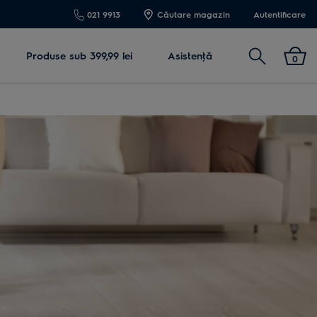
021 9913
Căutare magazin
Autentificare
Cautare
Produse sub 399,99 lei
Asistenţă
0