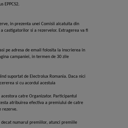
dus EPPCS2.
zerve, in prezenta unei Comisii alcatuita din
 castigatorilor si a rezervelor. Extragerea va fi
i pe adresa de email folosita la inscrierea in
pagina campaniei, in termen de 30 zile
 fiind suportat de Electrolux Romania. Daca nici
 cererea si cu acordul acestuia
 acestora catre Organizator. Participantul
sta atribuirea efectiva a premiului de catre
e rezerve.
ti decat numarul premiilor, atunci premiile