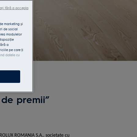
ați fără a accepta
 de marketing și
ri de social
area modulelor
dispoziţie
fără a
iile pe care ţi
ind datele cu
 de premii”
CTROLUX ROMANIA S.A., societate cu