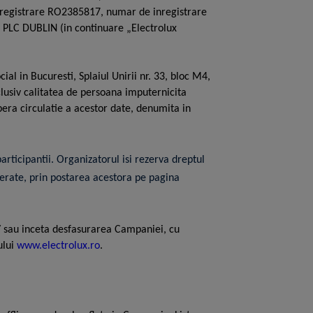
inregistrare RO2385817, numar de inregistrare
PLC DUBLIN (in continuare „Electrolux
l in Bucuresti, Splaiul Unirii nr. 33, bloc M4,
clusiv calitatea de persoana imputernicita
ibera circulatie a acestor date, denumita in
ticipantii. Organizatorul isi rezerva dreptul
perate, prin postarea acestora pe pagina
/ sau inceta desfasurarea Campaniei, cu
ului
www.electrolux.ro
.