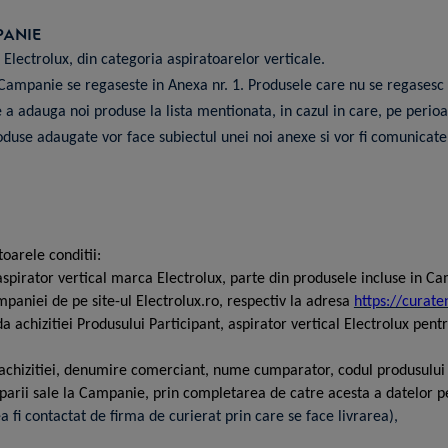
PANIE
ectrolux, din categoria aspiratoarelor verticale.
Campanie se regaseste in Anexa nr. 1. Produsele care nu se regasesc in
 a adauga noi produse la lista mentionata, in cazul in care, pe perio
duse adaugate vor face subiectul unei noi anexe si vor fi comunicate p
oarele conditii:
aspirator vertical marca Electrolux, parte din produsele incluse in C
mpaniei
de pe site-ul Electrolux.ro
, respectiv la adresa
https://curate
 achizitiei Produsului Participant, aspirator vertical Electrolux pent
 achizitiei, denumire comerciant, nume cumparator, codul produsului 
iparii sale la Campanie, prin completarea de catre acesta a datelor 
fi contactat de firma de curierat prin care se face livrarea),