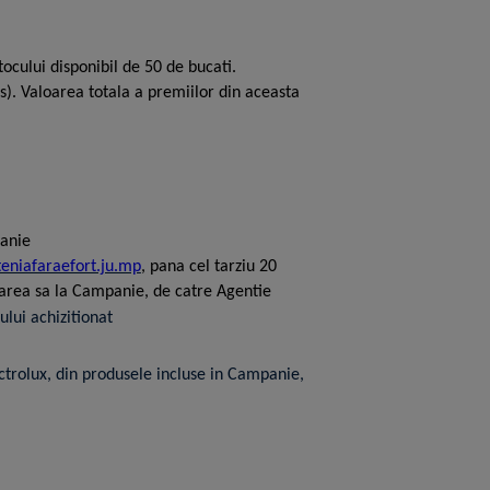
stocului disponibil de 50 de bucati.
s). Valoarea totala a premiilor din aceasta
panie
teniafaraefort.ju.mp
, pana cel tarziu 20
iparea sa la Campanie, de catre Agentie
lui achizitionat
ctrolux, din produsele incluse in Campanie,