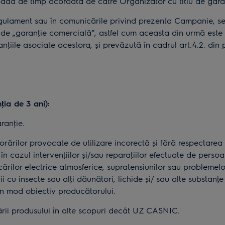
oadă de timp acordată de către Organizator cu titlu de gara
ulament sau în comunicările privind prezenta Campanie, se 
 de „garanţie comercială”, astfel cum aceasta din urmă este de
nţiile asociate acestora, și prevăzută în cadrul art.4.2. din
ţi
a
de
3 ani):
ranţie.
ărilor provocate de utilizare incorectă și fără respectarea ins
în cazul intervenţiilor și/sau reparaţiilor efectuate de perso
ărilor electrice atmosferice, supratensiunilor sau problemelor
i cu insecte sau alţi dăunători, lichide și/ sau alte substanţe
 în mod obiectiv producătorului.
ării produsului în alte scopuri decât UZ CASNIC.