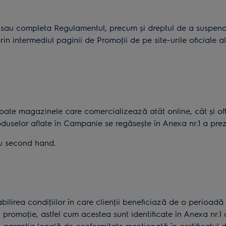
a sau completa Regulamentul, precum și dreptul de a suspen
 prin intermediul paginii de Promoţii de pe site-urile oficiale
ate magazinele care comercializează atât online, cât și offl
duselor aflate în Campanie se regăsește în Anexa nr.1 a pre
au second hand.
bilirea condiţiilor în care clienţii beneficiază de o perioadă
 promoţie, astfel cum acestea sunt identificate în Anexa nr.1 
garanţia legală de conformitate menţionată în certificatul d