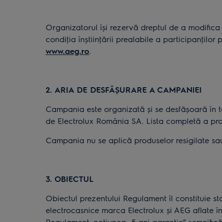
Organizatorul își rezervă dreptul de a modific
condiţia înștiinţării prealabile a participanţilor
www.aeg.ro
.
2. ARIA DE DESFĂȘURARE A CAMPANIEI
Campania este organizată și se desfășoară în to
de Electrolux România SA. Lista completă a pro
Campania nu se aplică produselor resigilate s
3. OBIECTUL
Obiectul prezentului Regulament îl constituie sta
electrocasnice marca Electrolux și AEG aflate în
Regulament, noţiunea „5 ani garanţie” semnifică 