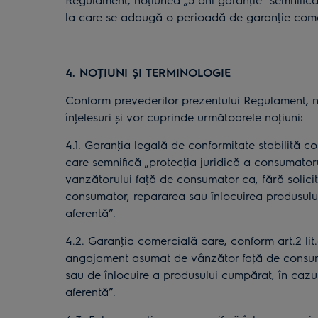
la care se adaugă o perioadă de garanţie comerc
4. NOŢIUNI ȘI TERMINOLOGIE
Conform prevederilor prezentului Regulament, no
înţelesuri și vor cuprinde următoarele noţiuni:
4.1. Garanţia legală de conformitate stabilită c
care semnifică „protecţia juridică a consumatoru
vanzătorului faţă de consumator ca, fără solicit
consumator, repararea sau înlocuirea produsului,
aferentă”.
4.2. Garanţia comercială care, conform art.2 lit
angajament asumat de vânzător faţă de consumato
sau de înlocuire a produsului cumpărat, în cazul
aferentă”.