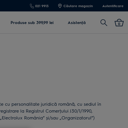
021 9913
Căutare magazin
Autentificare
Cautare
Produse sub 399,99 lei
Asistenţă
0
cu personalitate juridică română, cu sediul în
gistrare la Registrul Comerţului J30/1/1990,
lectrolux România” și/sau „Organizatorul”)