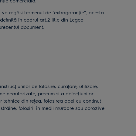
nţie comercială.
va regăsi termenul de “extragaranţie”, acesta
finită în cadrul art.2 lit.e din Legea
 prezentul document.
trucţiunilor de folosire, curăţare, utilizare,
ane neautorizate, precum și a defecţiunilor
 tehnice din reţea, folosirea apei cu conţinut
 străine, folosirii în medii murdare sau corozive