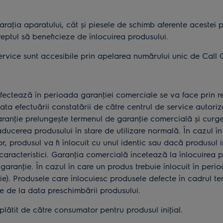
aţia aparatului, cât și piesele de schimb aferente acestei p
reptul să beneficieze de înlocuirea produsului.
ervice sunt accesibile prin apelarea numărului unic de Call C
fectează în perioada garanţiei comerciale se va face prin r
data efectuării constatării de către centrul de service autori
ranţie prelungește termenul de garanţie comercială și curge
aducerea produsului în stare de utilizare normală. În cazul în
, produsul va fi înlocuit cu unul identic sau dacă produsul 
i caracteristici. Garanţia comercială încetează la înlocuirea
aranţie. În cazul în care un produs trebuie înlocuit în peri
e). Produsele care înlocuiesc produsele defecte în cadrul t
e de la data preschimbării produsului.
lătit de către consumator pentru produsul iniţial.