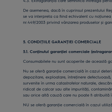
4.3. Extragaranţia care semnifică întreaga peri
De asemenea, dacă în cuprinsul prezentului Reg
se va interpreta ca fiind echivalent cu noţiunea
nr.449/2003 privind vânzarea produselor și gara
5. CONDIŢIILE GARANŢIEI COMERCIALE
5.1.
C
onţ
inutul garanţiei comerciale (extragaran
Consumabilele nu sunt acoperite de această ga
Nu se oferă garanţie comercială în cazul deterior
depozitare, exploatare, întreţinere defectuoasă, 
survenite în urma catastrofelor naturale, descărc
ridicat de calcar sau alte impurităţi, contaminări
sau orice altă cauză care nu poate fi atribuită
NU se oferă garanţie comercială în cazul utiliz