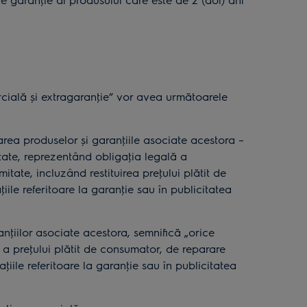
cială și extragaranţie” vor avea următoarele
area produselor și garanţiile asociate acestora –
itate, reprezentând obligaţia legală a
tate, incluzând restituirea preţului plătit de
le referitoare la garanţie sau în publicitatea
nţiilor asociate acestora, semnifică „orice
 a preţului plătit de consumator, de reparare
iile referitoare la garanţie sau în publicitatea