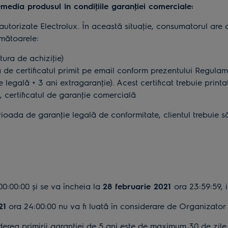
media produsul în condiţiile garanţiei comerciale:
 autorizate Electrolux. În această situaţie, consumatorul are 
rmătoarele:
ura de achiziţie)
e certificatul primit pe email conform prezentului Regulame
 legală + 3 ani extragaranţie). Acest certificat trebuie prin
i, certificatul de garanţie comercială
 perioada de garanţie legală de conformitate, clientul trebuie 
I
0:00:00 și se va încheia la
28 februarie 2021
ora 23:59:59, i
21
ora 24:00:00 nu va fi luată în considerare de Organizator 
ederea primirii garanţiei de 5 ani este de maximum 30 de zile