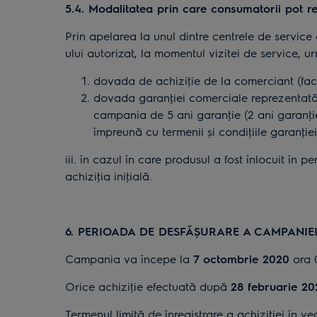
5.4. Modalitatea prin care consumatorii pot re
Prin apelarea la unul dintre centrele de service
ului autorizat, la momentul vizitei de service, u
dovada de achiziţie de la comerciant (fact
dovada garanţiei comerciale reprezentată d
campania de 5 ani garanţie (2 ani garanţie
împreună cu termenii și condiţiile garanţie
iii. în cazul în care produsul a fost înlocuit în
achiziţia iniţială.
6. PERIOADA DE DESFĂȘURARE A CAMPANIE
Campania va începe la
7
octombrie 2020
ora 0
Orice achiziţie efectuată după
28 februarie 20
Termenul limită de înregistrare a achiziţiei în v