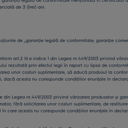
ială de 3 (trei) ani.
ţiunile de „garanţie legală de conformitate; garanţie comer
onform art.2 lit.e indice 1 din Legea nr.449/2003 privind vânz
lui rezultată prin efectul legii în raport cu lipsa de conform
area unor costuri suplimentare, să aducă produsul la conformi
 dacă acesta nu corespunde condiţiilor enunţate în declaraţii
.e din Legea nr.449/2003 privind vânzarea produselor și gara
r, fără solicitarea unor costuri suplimentare, de restituire
 în care acesta nu corespunde condiţiilor enunţate în declaraţ