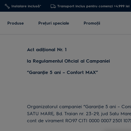
Instalare inclusă*
Transport inclus pentru comenzi >4.999 lei
Produse
Preţuri speciale
Promoţii
Act adiţional Nr. 1
la Regulamentul Oficial al Campaniei
“Garanţie 5 ani – Confort MAX”
Organizatorul campaniei “Garanţie 5 ani – Con
SATU MARE, Bd. Traian nr. 23-29, jud Satu Mare,
cont de virament RO97 CITI 0000 0007 2501 107