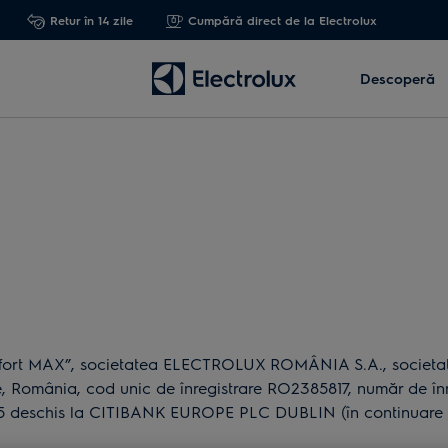
Retur în 14 zile
Cumpără direct de la Electrolux
Descoperă
fort MAX”, societatea ELECTROLUX ROMÂNIA S.A., societate 
 România, cod unic de înregistrare RO2385817, număr de înre
5 deschis la CITIBANK EUROPE PLC DUBLIN (în continuare „E