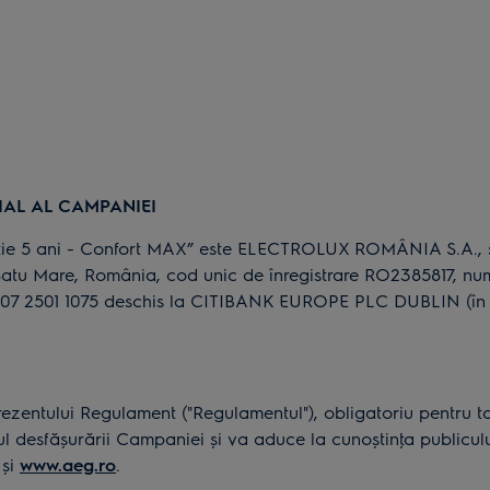
IAL AL CAMPANIEI
ie 5 ani - Confort MAX” este ELECTROLUX ROMÂNIA S.A., soc
Satu Mare, România, cod unic de înregistrare RO2385817, numă
007 2501 1075 deschis la CITIBANK EUROPE PLC DUBLIN (în c
entului Regulament ("Regulamentul"), obligatoriu pentru toţi
 desfășurării Campaniei și va aduce la cunoștinţa publiculu
și
www.aeg.ro
.