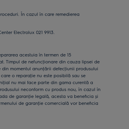
roceduri. În cazul în care remedierea
enter Electrolux 021 9913.
epararea acestuia în termen de 15
zat. Timpul de nefuncţionare din cauza lipsei de
 din momentul anunţării defecţiunii produsului
 care o reparaţie nu este posibilă sau se
iniţial nu mai face parte din gama curentă a
 produsului neconform cu produs nou, în cazul în
oada de garanţie legală, acesta va beneficia și
ermenului de garanţie comercială vor beneficia