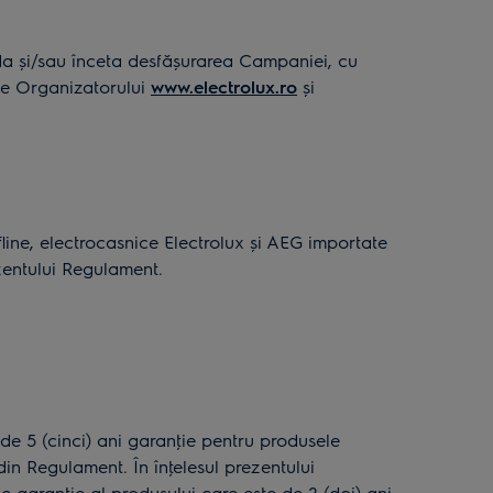
da și/sau înceta desfășurarea Campaniei, cu
 ale Organizatorului
www.electrolux.ro
și
ine, electrocasnice Electrolux și AEG importate
zentului Regulament.
 de 5 (cinci) ani garanţie pentru produsele
din Regulament. În înţelesul prezentului
e garanţie al produsului care este de 2 (doi) ani