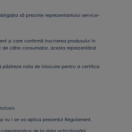
obligaţia să prezinte reprezentantului service-
nt și care confirmă înscrierea produsului în
tat de către consumator, acesta reprezentând
să păstreze nota de înlocuire pentru a certifica
nclusiv.
și nu i se va aplica prezentul Regulament.
 calendaristice de la data achiziţionării