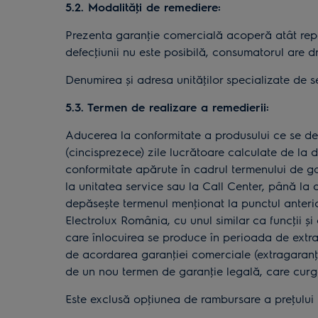
5.2. Modalităţi de remediere:
Prezenta garanţie comercială acoperă atât repar
defecţiunii nu este posibilă, consumatorul are d
Denumirea și adresa unităţilor specializate de s
5.3. Termen de realizare a remedierii:
Aducerea la conformitate a produsului ce se de
(cincisprezece) zile lucrătoare calculate de la 
conformitate apărute în cadrul termenului de ga
la unitatea service sau la Call Center, până la 
depăsește termenul menţionat la punctul anterior
Electrolux România, cu unul similar ca funcţii ș
care înlocuirea se produce în perioada de extrag
de acordarea garanţiei comerciale (extragaranţi
de un nou termen de garanţie legală, care curg
Este exclusă opţiunea de rambursare a preţului p