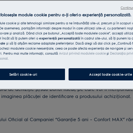
Continu
rea prevederilor Regulamentului autentificat “Garanţie 5 an
 folosește module cookie pentru a-ţi oferi o experienţă personalizată.
le cookie și alte tehnologii similare pentru a ne îmbunătăţi site-ul, precum și în scopuri
e asemenea, partajăm informaţii despre modul în care utilizezi site-ul, cu partenerii noșt
vare și analiză. Dând click pe butonul „Acceptă toate modulele cookie”, accepţi utiliz
nţinut:
l încât să îţi putem oferi o
experienţă personalizată
în cadrul site-ului, să îţi punem la 
iale
și să îţi afișăm reclame adaptate preferinţelor. Dacă alegi să dai click pe „Continuă 
0:00 și se va încheia la 31 decembrie 2020 ora 23:59:59, in
ochezi modulele cookie neesenţiale, ceea ce poate afecta experienţa de navigare și servic
ri. Pentru mai multe informaţii, consultă
Avizul privind modulele cookie
și
Declaraţia priv
0 ora 24:00:00 nu va fi luată în considerare de Organizator
sonal
.
ederea primirii garanţiei de 5 ani este de maximum 30 de zile
Setări cookie-uri
Accept toate cookie-urile
ra de achiziţie și/sau bonul fiscal, pe care vor fi menţiona
imaginea plăcuţei de identificare a produsului achiziţionat.
tului Oficial al Campaniei “Garanţie 5 ani – Confort MAX” r