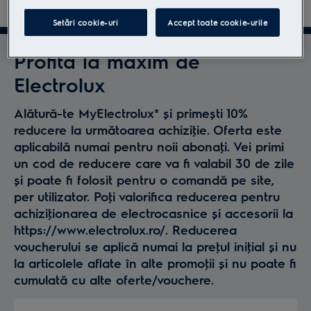
Setări cookie-uri
Accept toate cookie-urile
Denumire
Cod
Model ID
produs
produs
Profită la maxim de
Aspirator
Electrolux
multifunctional
900402290
EW81U3DB
Seria 800
Alătură-te MyElectrolux* și primești 10%
Wet&Dry
reducere la următoarea achiziţie. Oferta este
aplicabilă numai pentru noii abonaţi. Vei primi
Aspirator
un cod de reducere care va fi valabil 30 de zile
vertical Seria
900402066
EP81B25WET
și poate fi folosit pentru o comandă pe site,
800
per utilizator. Poţi valorifica reducerea pentru
achiziţionarea de electrocasnice și accesorii la
Aspirator
https://www.electrolux.ro/. Reducerea
vertical Seria
900402025
EP81HB25SH
voucherului se aplică numai la preţul iniţial și nu
800
la articolele aflate în alte promoţii și nu poate fi
Aspirator
cumulată cu alte oferte/vouchere.
vertical Seria
900402023
EP81UB25GG
800