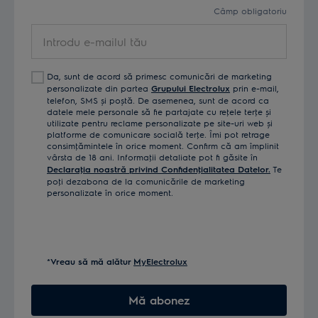
Câmp obligatoriu
Aspirator
Introdu
vertical Seria
900402145
EP71B14WET
e-
700
mailul
Da, sunt de acord să primesc comunicări de marketing
tău
Aspirator
personalizate din partea
Grupului Electrolux
prin e-mail,
telefon, SMS și poștă. De asemenea, sunt de acord ca
vertical Seria
900402143
EP71HB14UV
datele mele personale să fie partajate cu reţele terţe și
700
utilizate pentru reclame personalizate pe site-uri web și
platforme de comunicare socială terţe. Îmi pot retrage
consimţămintele în orice moment. Confirm că am împlinit
Aspirator
vârsta de 18 ani. Informaţii detaliate pot fi găsite în
vertical Seria
900402140
EP71UB14DB
Declaraţia noastră privind Confidenţialitatea Datelor.
Te
poţi dezabona de la comunicările de marketing
700
personalizate în orice moment.
Aspirator
vertical Seria
900402141
EP71AB14UG
700
*Vreau să mă alătur
MyElectrolux
Aspirator
vertical Seria
900402091
ES62AB25UG
Mă abonez
600