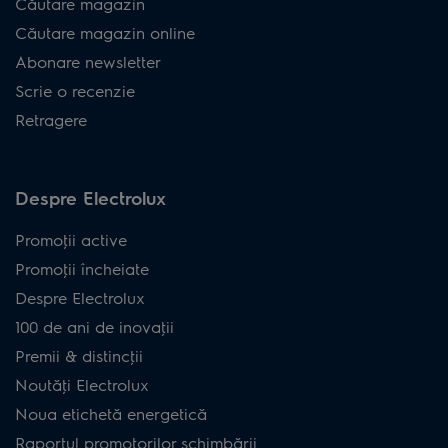
Căutare magazin
Aspirator
Căutare magazin online
vertical Seria
900402197
ES52C212XN
Abonare newsletter
500
Scrie o recenzie
Aspirator
Retragere
vertical Seria
900402189
ES52CB18SH
500
Despre Electrolux
Aspirator
vertical Seria
900402192
ES52CB21DB
Promoţii active
500
Promoţii încheiate
Aspirator
Despre Electrolux
vertical Seria
900402202
ES52HB25SH
100 de ani de inovaţii
500
Premii & distincţii
Aspirator
Noutăţi Electrolux
vertical Seria
900402233
ES31C183DB
Noua etichetă energetică
300
Raportul promotorilor schimbării