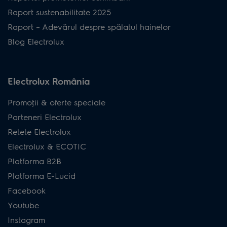
Aspirator
Raport sustenabilitate 2025
vertical Seria
900402230
ES31CB18GG
Raport – Adevărul despre spălatul hainelor
300
Blog Electrolux
Aspirator
vertical Seria
900402232
ES31CB18SH
300
Electrolux România
Promoţii & oferte speciale
Parteneri Electrolux
Retete Electrolux
Electrolux & ECOTIC
Platforma B2B
Platforma E-Lucid
Facebook
Youtube
Instagram