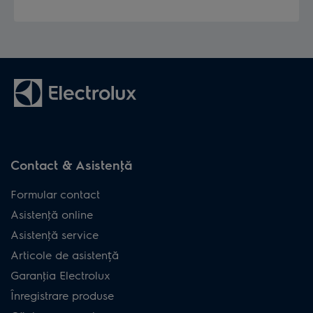
Aspirator
vertical Seria
900402088
ES62CB25DH
600
Aspirator
vertical Seria
900402089
ES62CB25UG
600
Aspirator
vertical Seria
900402094
ES62P25WET
Contact & Asistenţă
600
Formular contact
Aspirator
Asistenţă online
vertical Seria
900402199
ES52AB25WB
Asistenţă service
500
Articole de asistență
Aspirator
Garanţia Electrolux
vertical Seria
900402203
ES52B25WET
Înregistrare produse
500