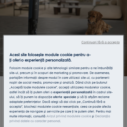
Continuați fără a accepta
Acest site folosește module cookie pentru a-
ţi oferi o experienţă personalizată.
Folosim module cookie și alte tehnologii similare pentru a ne îmbunătăţi
site-ul, precum și în scopuri de marketing și promovare. De asemenea,
partajăm informaţii despre modul în care utilizezi site-ul, cu partenerii
noștri de social media, promovare și analiză. Dând click pe butonul
<< Înapoi
„Acceptă toate modulele cookie”, accepţi utilizarea modulelor cookie,
astfel încât să îţi putem oferi o
experienţă personalizată
în cadrul site-
ului, să îţi punem la dispoziţie
oferte speciale
și să îţi afișăm reclame
Produse participante în promoţia
adaptate preferinţelor. Dacă alegi să dai click pe „Continuă fără a
„60 de zile banii înapoi”
accepta”, blochezi modulele cookie neesenţiale, ceea ce poate afecta
experienţa de navigare și serviciile pe care ţi le putem oferi. Pentru mai
multe informaţii, consultă
Avizul privind modulele cookie
și
Declaraţia
privind datele cu caracter personal
.
Află mai mult