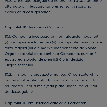
91.2. Orice alte obligatii de natura fiscala sau de orice
alta natura in legatura cu premiul sunt in sarcina
exclusiva a castigatorilor..
Capitolul 10. Incetarea Campaniei
10.1. Campania inceteaza prin urmatoarele modalitati:
(i) prin ajungere la termen;(ii) prin aparitia unui caz de
forta majora;(iii) din motive independente de vointa
Organizatorului de a continua Campania, cum ar fi
epuizarea stocului de premii;(iv) prin decizia
Organizatorului.
10.2. In situatiile prevazute mai sus, Organizatorul nu
are nicio obligatie fata de participanti, cu privire la
returnarea unor sume si/sau plata unor sume cu titlu
de despagubire.
Capitolul 11. Prelucrarea datelor cu caracter