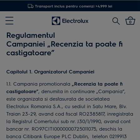
Transport inclus pentru comenzi >4.999 lei
Cautare
0
Menu
Regulamentul
Campaniei
„Recenzia ta poate fi
castigatoare”
Capitolul 1. Organizatorul Campaniei
1.1. Campania promotionala
„Recenzia ta poate fi
castigatoare”
, denumita in continuare „Campania”,
este organizata si desfasurata de societatea
Electrolux Romania S.A., cu sediul in Satu Mare, Blv.
Traian 23-29, avand cod fiscal RO2385817, inregistrata
la Registrul Comertului sub nr. J30/1/1990, avand cont
bancar nr. RO97CITI0000000725011075, deschis la
banca Citibank Europe PLC Dublin, telefon 0219913