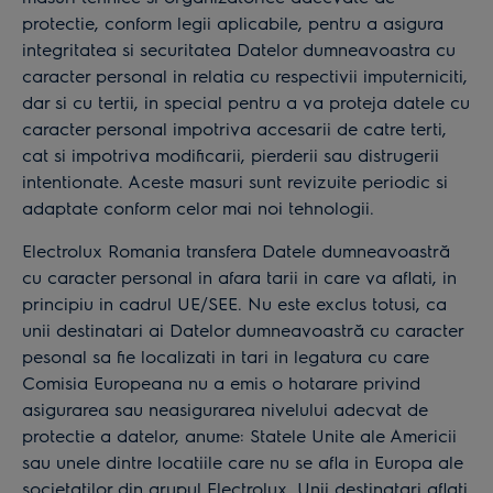
protectie, conform legii aplicabile, pentru a asigura
integritatea si securitatea Datelor dumneavoastra cu
caracter personal in relatia cu respectivii imputerniciti,
dar si cu tertii, in special pentru a va proteja datele cu
caracter personal impotriva accesarii de catre terti,
cat si impotriva modificarii, pierderii sau distrugerii
intentionate. Aceste masuri sunt revizuite periodic si
adaptate conform celor mai noi tehnologii.
Electrolux Romania transfera Datele dumneavoastră
cu caracter personal in afara tarii in care va aflati, in
principiu in cadrul UE/SEE. Nu este exclus totusi, ca
unii destinatari ai Datelor dumneavoastră cu caracter
pesonal sa fie localizati in tari in legatura cu care
Comisia Europeana nu a emis o hotarare privind
asigurarea sau neasigurarea nivelului adecvat de
protectie a datelor, anume: Statele Unite ale Americii
sau unele dintre locatiile care nu se afla in Europa ale
societatilor din grupul Electrolux. Unii destinatari aflati