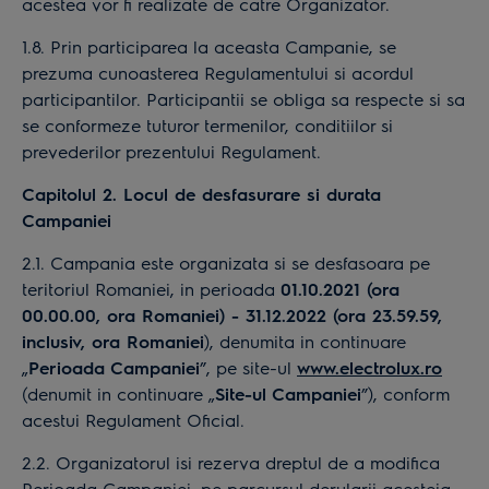
acestea vor fi realizate de catre Organizator.
1.8. Prin participarea la aceasta Campanie, se
prezuma cunoasterea Regulamentului si acordul
participantilor. Participantii se obliga sa respecte si sa
se conformeze tuturor termenilor, conditiilor si
prevederilor prezentului Regulament.
Capitolul 2. Locul de desfasurare si durata
Campaniei
2.1. Campania este organizata si se desfasoara pe
teritoriul Romaniei, in perioada
01.10.2021 (ora
00.00.00, ora Romaniei) - 31.12.2022 (ora 23.59.59,
inclusiv, ora Romaniei
), denumita in continuare
„
Perioada Campaniei
”, pe site-ul
www.electrolux.ro
(denumit in continuare „
Site-ul Campaniei
”), conform
acestui Regulament Oficial.
2.2. Organizatorul isi rezerva dreptul de a modifica
Perioada Campaniei, pe parcursul derularii acesteia,