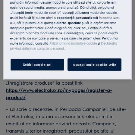
minima acceptata conform prezentului regulament.
partajăm informaţii despre modul în care utilizezi site-ul, cu partenerii
noștri de social media, promovare și analiză. Dând click pe butonul
„Acceptă toate modulele cookie”, accepţi utilizarea modulelor cookie,
Capitolul 4. Mecanismul Campaniei si Produsele
astfel încât să îţi putem oferi o
experienţă personalizată
în cadrul site-
Participante
ului, să îţi punem la dispoziţie
oferte speciale
și să îţi afișăm reclame
adaptate preferinţelor. Dacă alegi să dai click pe „Continuă fără a
accepta”, blochezi modulele cookie neesenţiale, ceea ce poate afecta
4.1. Mecanismul Campaniei: pentru a participa la
experienţa de navigare și serviciile pe care ţi le putem oferi. Pentru mai
Campania „Recenzia ta poate fi castigatoare”,
multe informaţii, consultă
Avizul privind modulele cookie
și
Declaraţia
participantii trebuie sa indeplineasca urmatoarele
privind datele cu caracter personal
.
conditii, dupa cum urmeaza:
Setări cookie-uri
Accept toate cookie-urile
- sa inregistreze, in perioada Campaniei, produsul
Electrolux detinut pe site-ul Electrolux, in sectiunea
„Inregistrare produse” la acest link
https://www.electrolux.ro/mypages/register-a-
product/
- sa scrie o recenzie, in Perioada Campaniei, pe site-
ul Electrolux, in urma accesarii link-ului primit in
email-ul de informare privind aceasta Campanie,
transmis ulterior inregistrarii produsului pe site-ul