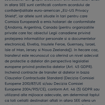
in afara SEE sunt certificati conform acordului de
confidențialitate euro-american „EU-US Privacy
Shield”, iar altele sunt situate în tari pentru care
Comisia Europeană a emis hotarari de conformitate
([Andorra, Argentina, Canada (pentru organizatiile
private care fac obiectul Legii canadiene privind
protejarea informatiilor personale si a documentelor
electronice), Elvetia, Insulele Feroe, Guernsey, Israel,
Isle of Man, Jersey si Noua Zeelanda]). In fiecare caz,
transferul este recunoscut ca oferind un nivel adecvat
de protectie a datelor din perspectiva legislatiei
europene privind protectia datelor (Art. 45 GDPR).
Incheind contracte de transfer al datelor in baza
Clauzelor Contractuale Standard (Decizia Comisiei
Europene 2010/87/UE si/sau Decizia Comisiei
Europene 2004/915/CE), conform Art. 46 (5) GDPR sau
utilizand alte mijloace adecvate, am determinat faptul
ca toti ceilalti destinatari aflati in afara SEE ofera un