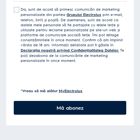
Da, sunt de acord să primesc comunicări de marketing
personalizate din partea
Grupului Electrolux
prin e-mail,
telefon, SMS și poștă. De asemenea, sunt de acord ca
datele mele personale să fie partajate cu reţele terţe și
utilizate pentru reclame personalizate pe site-uri web și
platforme de comunicare socială terţe. Îmi pot retrage
consimţămintele în orice moment. Confirm că am împlinit
vârsta de 18 ani. Informaţii detaliate pot fi găsite în
Declaraţia noastră privind Confidenţialitatea Datelor.
Te
poţi dezabona de la comunicările de marketing
personalizate în orice moment.
*Vreau să mă alătur
MyElectrolux
Mă abonez