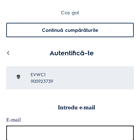
Transport inclus pentru comenzi >4.999 lei
Coș de cumpărături
Coș gol
Cautare
0
Menu
Continuă cumpărăturile
Autentifică-te
EVWC1
900923739
Introdu e-mail
E-mail