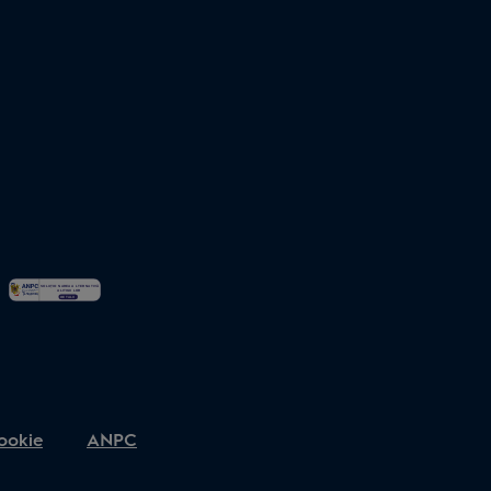
ookie
ANPC