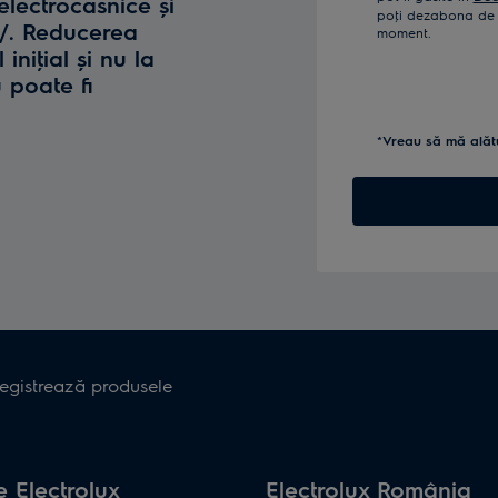
lectrocasnice și
poţi dezabona de l
o/. Reducerea
moment.
iniţial și nu la
u poate fi
*Vreau să mă alăt
registrează produsele
 Electrolux
Electrolux România