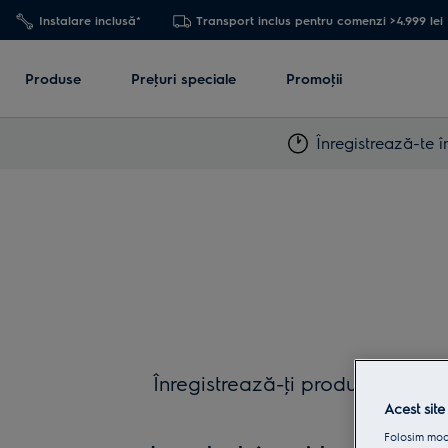
Instalare inclusă*
Transport inclus pentru comenzi >4.999 lei
Produse
Preţuri speciale
Promoţii
Înregistrează-te î
Înregistrează-ţi produsele în My
simpli 
Acest site
Folosim modu