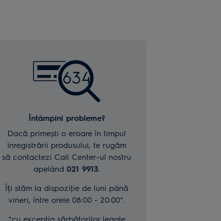
Întâmpini probleme?
Dacă primești o eroare în timpul
înregistrării produsului, te rugăm
să contactezi Call Center-ul nostru
apelând
021 9913
.
Îți stăm la dispoziţie de luni până
vineri, între orele 08:00 - 20:00*.
*cu excepţia sărbătorilor legale