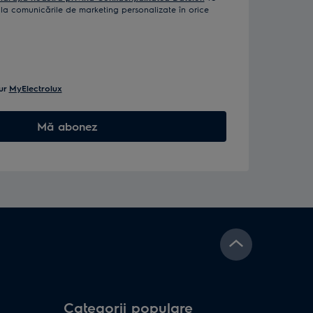
a comunicările de marketing personalizate în orice
ur
MyElectrolux
Mă abonez
Categorii populare