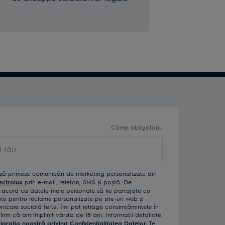
Câmp obligatoriu
să primesc comunicări de marketing personalizate din
ectrolux
prin e-mail, telefon, SMS și poștă. De
acord ca datele mele personale să fie partajate cu
izate pentru reclame personalizate pe site-uri web și
icare socială terţe. Îmi pot retrage consimţămintele în
rm că am împlinit vârsta de 18 ani. Informaţii detaliate
laraţia noastră privind Confidenţialitatea Datelor.
Te