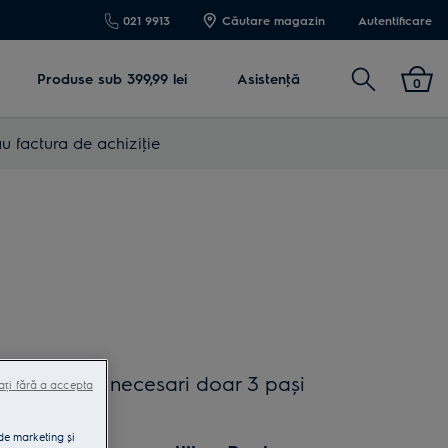
021 9913
Căutare magazin
Autentificare
Cautare
Produse sub 399,99 lei
Asistenţă
0
u factura de achiziţie
gur loc. Sunt necesari doar 3 pași
ați fără a accepta
ă sesiune.
 de marketing și