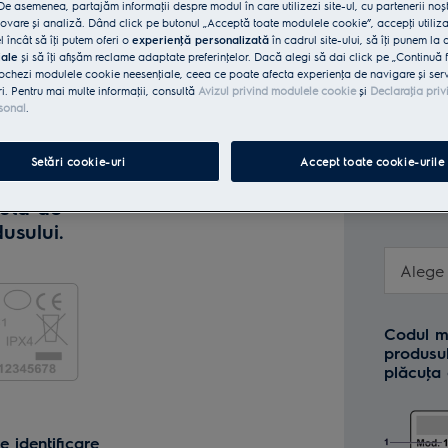
selor în această pagină nu echivalează cu obţi
e asemenea, partajăm informaţii despre modul în care utilizezi site-ul, cu partenerii noșt
vare și analiză. Dând click pe butonul „Acceptă toate modulele cookie”, accepţi utiliz
trează produsele în campaniile prin care se ofer
l încât să îţi putem oferi o
experienţă personalizată
în cadrul site-ului, să îţi punem la 
această pagină
Promoţii active | Electrolux
iale
și să îţi afișăm reclame adaptate preferinţelor. Dacă alegi să dai click pe „Continuă 
ochezi modulele cookie neesenţiale, ceea ce poate afecta experienţa de navigare și servic
ri. Pentru mai multe informaţii, consultă
Avizul privind modulele cookie
și
Declaraţia priv
sonal
.
delului sau
Setări cookie-uri
Accept toate cookie-urile
 sau încarcă
Unde gă
cuta de
meu?
usului.
Alege 
Codul m
produsu
plăcuţa
i
 identificare