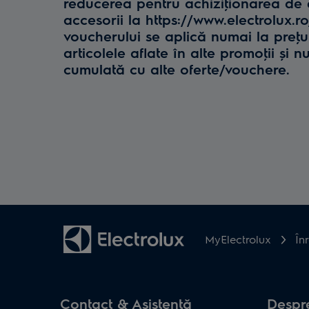
reducerea pentru achiziţionarea de e
accesorii la https://www.electrolux.r
voucherului se aplică numai la preţul 
articolele aflate în alte promoţii și n
cumulată cu alte oferte/vouchere.
MyElectrolux
În
Contact & Asistenţă
Despre