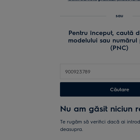
sau
numărul
sau
produsul
(PNC)
Pentru început, caută 
sau
modelului sau numărul 
încarcă
(PNC)
o
fotografi
cu
plăcuta
de
inmatricu
Căutare
a
produsulu
Nu am găsit niciun 
Te rugăm să verifici dacă ai intro
deasupra.