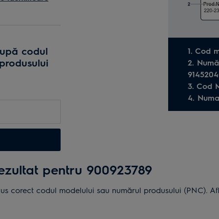
ui
după codul
1. Cod 
produsului
2. Numă
9145204
3. Cod 
e
4. Numa
lare
i.
rezultat pentru 900923789
dus corect codul modelului sau numărul produsului (PNC). Află