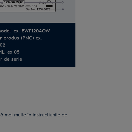
model, ex. EWF1204OW
r produs (PNC) ex.
02
ML, ex 05
r de serie
 mai multe în instrucţiunile de