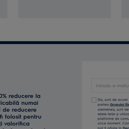
Introdu
e-
10% reducere la
mailul
Da, sunt de acord 
licabilă numai
tău
partea
Grupului El
d de reducere
asemenea, sunt de 
reţele terţe și util
fi folosit pentru
platforme de comun
i valorifica
orice moment. Confi
pot fi găsite în
Dec