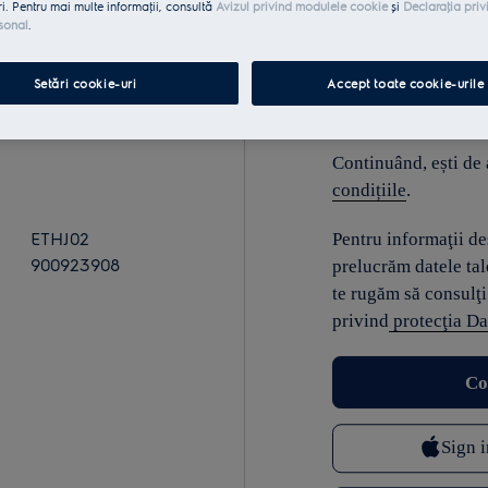
ri. Pentru mai multe informaţii, consultă
Avizul privind modulele cookie
și
Declaraţia priv
sonal
.
E-mail
Setări cookie-uri
Accept toate cookie-urile
Continuând, ești de
condițiile
.
ETHJ02
Pentru informaţii d
900923908
prelucrăm datele tal
te rugăm să consulţi
privind
protecţia Da