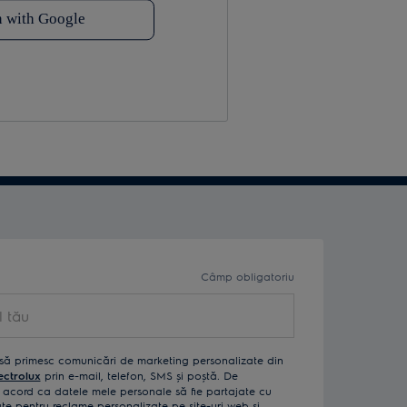
Câmp obligatoriu
ău
să primesc comunicări de marketing personalizate din
ectrolux
prin e-mail, telefon, SMS și poștă. De
acord ca datele mele personale să fie partajate cu
izate pentru reclame personalizate pe site-uri web și