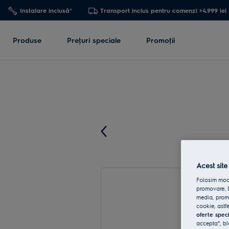
Instalare inclusă*
Transport inclus pentru comenzi >4.999 lei
Produse
Preţuri speciale
Promoţii
Acest site
Folosim modu
promovare. D
media, promo
cookie, astfe
oferte spec
accepta”, bl