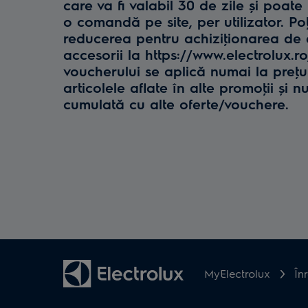
care va fi valabil 30 de zile și poate 
o comandă pe site, per utilizator. Poţ
reducerea pentru achiziţionarea de e
accesorii la https://www.electrolux.r
voucherului se aplică numai la preţul 
articolele aflate în alte promoţii și n
cumulată cu alte oferte/vouchere.
MyElectrolux
În