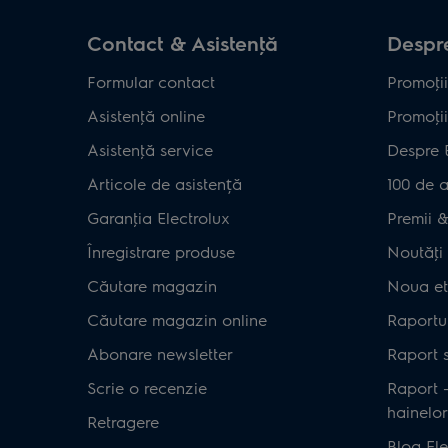
Contact & Asistenţă
Despre
Formular contact
Promoţii
Asistenţă online
Promoţii
Asistenţă service
Despre 
Articole de asistență
100 de a
Garanţia Electrolux
Premii & 
Înregistrare produse
Noutăţi 
Căutare magazin
Noua et
Căutare magazin online
Raportul
Abonare newsletter
Raport s
Scrie o recenzie
Raport 
hainelor
Retragere
Blog Ele