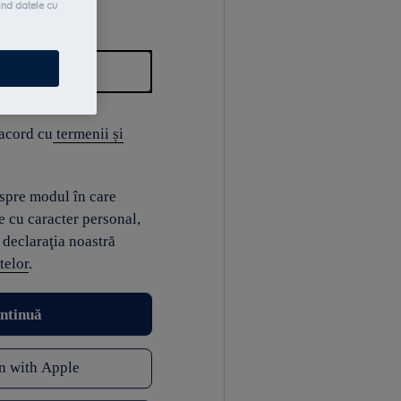
ind datele cu
 acord cu
termenii și
espre modul în care
e cu caracter personal,
 declaraţia noastră
telor
.