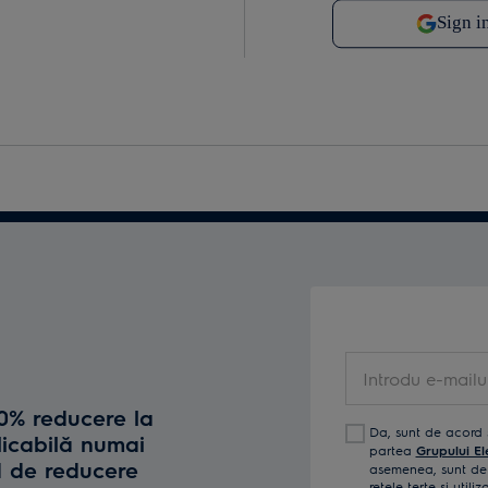
Introdu e-mailul t
10% reducere la
Da, sunt de acord 
licabilă numai
partea
Grupului El
d de reducere
asemenea, sunt de 
reţele terţe și util