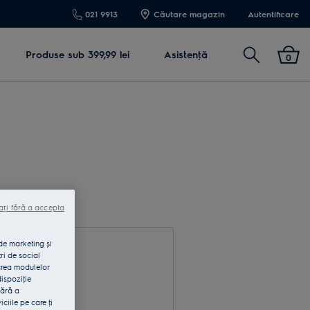
021 9913
Căutare magazin
Autentificare
Cautare
Produse sub 399,99 lei
Asistenţă
0
ați fără a accepta
 de marketing și
ri de social
area modulelor
dispoziţie
fără a
rodu e-mail
iile pe care ţi