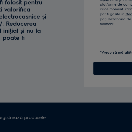
fi folosit pentru
platforme de comun
i valorifica
orice moment. Confi
pot fi găsite în
Dec
lectrocasnice și
poţi dezabona de l
o/. Reducerea
moment.
iniţial și nu la
u poate fi
*Vreau să mă alăt
registrează produsele