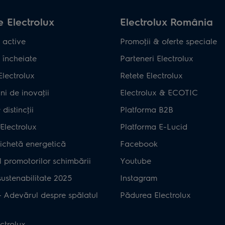
 Electrolux
Electrolux România
 active
Promoţii & oferte speciale
 încheiate
Parteneri Electrolux
Electrolux
Retete Electrolux
ni de inovaţii
Electrolux & ECOTIC
distincţii
Platforma B2B
Electrolux
Platforma E-Lucid
ichetă energetică
Facebook
 promotorilor schimbării
Youtube
ustenabilitate 2025
Instagram
– Adevărul despre spălatul
Pădurea Electrolux
ctrolux