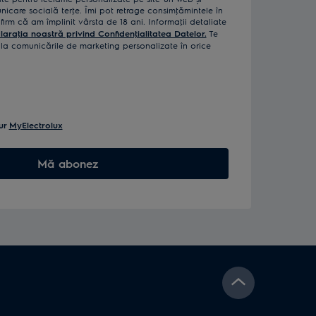
icare socială terţe. Îmi pot retrage consimţămintele în
rm că am împlinit vârsta de 18 ani. Informaţii detaliate
laraţia noastră privind Confidenţialitatea Datelor.
Te
a comunicările de marketing personalizate în orice
ur
MyElectrolux
Mă abonez