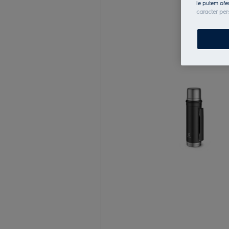
le putem ofe
caracter per