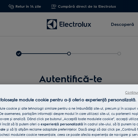
Retur în 14 zile
Cumpără direct de la Electrolux
Descoperă
Autentifică-te
Continu
 folosește module cookie pentru a-ţi oferi o experienţă personalizată.
le cookie și alte tehnologii similare pentru a ne îmbunătăţi site-ul, precum și în scopuri
e asemenea, partajăm informaţii despre modul în care utilizezi site-ul, cu partenerii noșt
vare și analiză. Dând click pe butonul „Acceptă toate modulele cookie”, accepţi utiliz
l încât să îţi putem oferi o
experienţă personalizată
în cadrul site-ului, să îţi punem la 
iale
și să îţi afișăm reclame adaptate preferinţelor. Dacă alegi să dai click pe „Continuă 
Int
ochezi modulele cookie neesenţiale, ceea ce poate afecta experienţa de navigare și servic