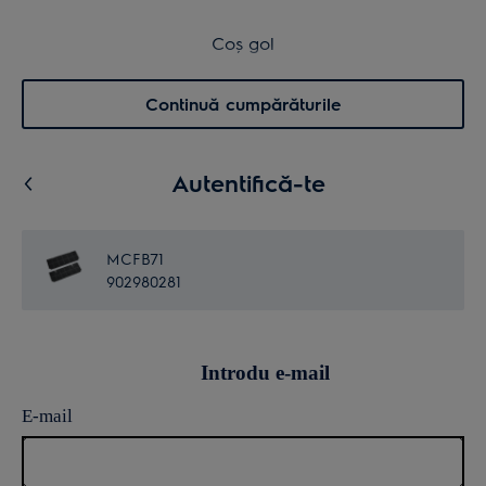
Transport inclus pentru comenzi >4.999 lei
Coș de cumpărături
Coș gol
Cautare
0
Menu
Continuă cumpărăturile
Autentifică-te
MCFB71
902980281
Introdu e-mail
E-mail