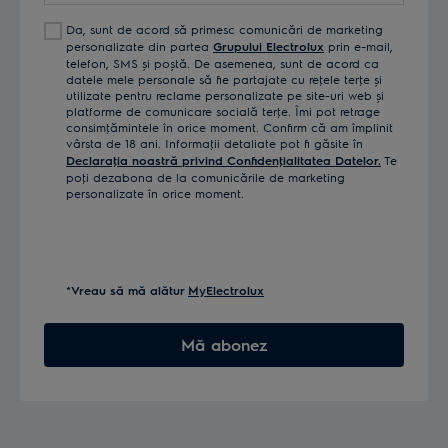
Da, sunt de acord să primesc comunicări de marketing
personalizate din partea
Grupului Electrolux
prin e-mail,
telefon, SMS și poștă. De asemenea, sunt de acord ca
datele mele personale să fie partajate cu reţele terţe și
utilizate pentru reclame personalizate pe site-uri web și
platforme de comunicare socială terţe. Îmi pot retrage
consimţămintele în orice moment. Confirm că am împlinit
vârsta de 18 ani. Informaţii detaliate pot fi găsite în
Declaraţia noastră privind Confidenţialitatea Datelor.
Te
poţi dezabona de la comunicările de marketing
personalizate în orice moment.
*Vreau să mă alătur
MyElectrolux
Mă abonez