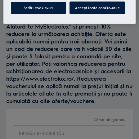
Profită la maxim de
Setări cookie-uri
Accept toate cookie-urile
Electrolux
Alătură-te MyElectrolux* și primești 10%
reducere la următoarea achiziţie. Oferta este
aplicabilă numai pentru noii abonaţi. Vei primi
un cod de reducere care va fi valabil 30 de zile
și poate fi folosit pentru o comandă pe site,
per utilizator. Poţi valorifica reducerea pentru
achiziţionarea de electrocasnice și accesorii la
https://www.electrolux.ro/. Reducerea
voucherului se aplică numai la preţul iniţial și nu
la articolele aflate în alte promoţii și nu poate fi
cumulată cu alte oferte/vouchere.
Câmp obligatoriu
Introdu e-mailul tău