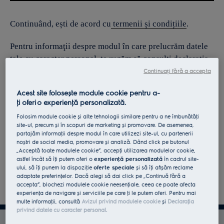
Continuând, ești de acord cu
termenii și condițiile
.
Pentru informaţii despre modul în care prelucrăm datele
tale cu caracter personal, te rugăm să consulţi declaraţia
noastră privind
protecţia Datelor
.
Continuați fără a accepta
Acest site folosește module cookie pentru a-
ţi oferi o experienţă personalizată.
Folosim module cookie și alte tehnologii similare pentru a ne îmbunătăţi
site-ul, precum și în scopuri de marketing și promovare. De asemenea,
partajăm informaţii despre modul în care utilizezi site-ul, cu partenerii
noștri de social media, promovare și analiză. Dând click pe butonul
„Acceptă toate modulele cookie”, accepţi utilizarea modulelor cookie,
astfel încât să îţi putem oferi o
experienţă personalizată
în cadrul site-
ului, să îţi punem la dispoziţie
oferte speciale
și să îţi afișăm reclame
adaptate preferinţelor. Dacă alegi să dai click pe „Continuă fără a
accepta”, blochezi modulele cookie neesenţiale, ceea ce poate afecta
experienţa de navigare și serviciile pe care ţi le putem oferi. Pentru mai
multe informaţii, consultă
Avizul privind modulele cookie
și
Declaraţia
privind datele cu caracter personal
.