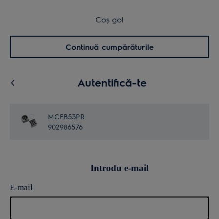
Retur în 14 zile
Coș de cumpărături
Coș gol
Cautare
0
Menu
Continuă cumpărăturile
Autentifică-te
MCFB53PR
902986576
Introdu e-mail
E-mail