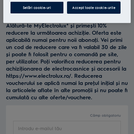
Profită la maxim de
Setări cookie-uri
Accept toate cookie-urile
Electrolux
Alătură-te MyElectrolux* și primești 10%
reducere la următoarea achiziţie. Oferta este
aplicabilă numai pentru noii abonaţi. Vei primi
un cod de reducere care va fi valabil 30 de zile
și poate fi folosit pentru o comandă pe site,
per utilizator. Poţi valorifica reducerea pentru
achiziţionarea de electrocasnice și accesorii la
https://www.electrolux.ro/. Reducerea
voucherului se aplică numai la preţul iniţial și nu
la articolele aflate în alte promoţii și nu poate fi
cumulată cu alte oferte/vouchere.
Câmp obligatoriu
Introdu e-mailul tău