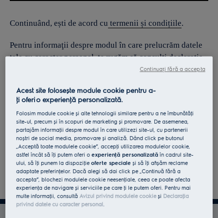
Continuând, ești de acord cu
termenii și condițiile
.
Pentru informaţii despre modul în care prelucrăm datele
tale cu caracter personal, te rugăm să consulţi declaraţia
noastră privind
protecţia Datelor
.
Continuați fără a accepta
Acest site folosește module cookie pentru a-
ţi oferi o experienţă personalizată.
Folosim module cookie și alte tehnologii similare pentru a ne îmbunătăţi
site-ul, precum și în scopuri de marketing și promovare. De asemenea,
partajăm informaţii despre modul în care utilizezi site-ul, cu partenerii
noștri de social media, promovare și analiză. Dând click pe butonul
„Acceptă toate modulele cookie”, accepţi utilizarea modulelor cookie,
astfel încât să îţi putem oferi o
experienţă personalizată
în cadrul site-
ului, să îţi punem la dispoziţie
oferte speciale
și să îţi afișăm reclame
adaptate preferinţelor. Dacă alegi să dai click pe „Continuă fără a
accepta”, blochezi modulele cookie neesenţiale, ceea ce poate afecta
experienţa de navigare și serviciile pe care ţi le putem oferi. Pentru mai
multe informaţii, consultă
Avizul privind modulele cookie
și
Declaraţia
privind datele cu caracter personal
.