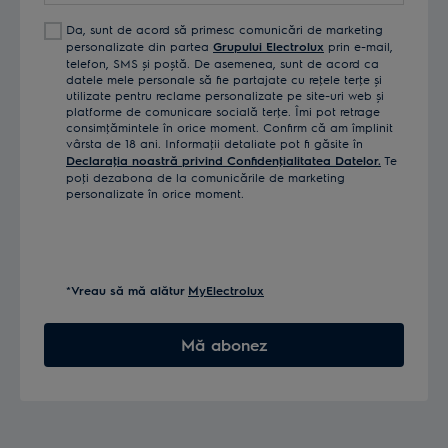
Da, sunt de acord să primesc comunicări de marketing
personalizate din partea
Grupului Electrolux
prin e-mail,
telefon, SMS și poștă. De asemenea, sunt de acord ca
datele mele personale să fie partajate cu reţele terţe și
utilizate pentru reclame personalizate pe site-uri web și
platforme de comunicare socială terţe. Îmi pot retrage
consimţămintele în orice moment. Confirm că am împlinit
vârsta de 18 ani. Informaţii detaliate pot fi găsite în
Declaraţia noastră privind Confidenţialitatea Datelor.
Te
poţi dezabona de la comunicările de marketing
personalizate în orice moment.
*Vreau să mă alătur
MyElectrolux
Mă abonez