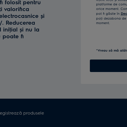
fi folosit pentru
platforme de comun
i valorifica
orice moment. Confi
pot fi găsite în
Dec
lectrocasnice și
poţi dezabona de l
o/. Reducerea
moment.
iniţial și nu la
u poate fi
*Vreau să mă alăt
registrează produsele