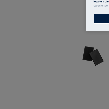
le putem ofe
caracter per