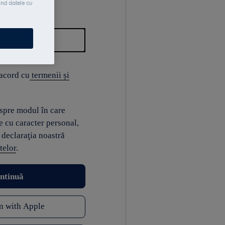
ind datele cu
 acord cu
termenii și
espre modul în care
e cu caracter personal,
 declaraţia noastră
telor
.