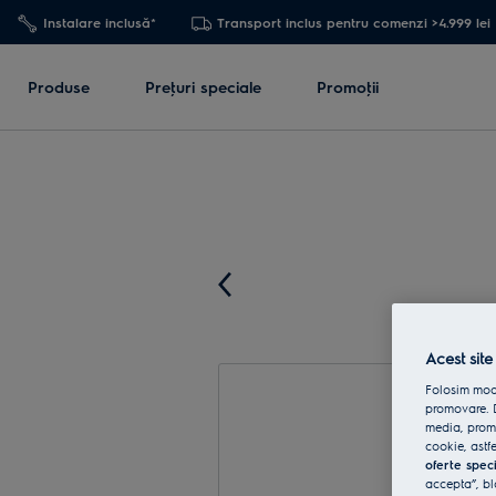
Instalare inclusă*
Transport inclus pentru comenzi >4.999 lei
Produse
Preţuri speciale
Promoţii
Acest site
Folosim modu
promovare. D
media, promo
cookie, astfe
oferte spec
accepta”, bl