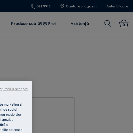
021 9913
Căutare magazin
Autentificare
Cautare
Produse sub 399,99 lei
Asistenţă
0
ați fără a accepta
 de marketing și
ri de social
area modulelor
dispoziţie
fără a
rodu e-mail
iile pe care ţi