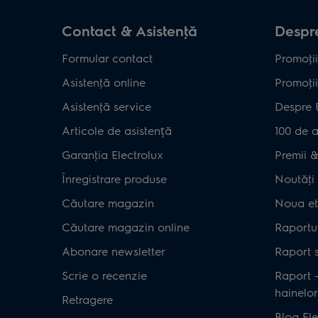
Contact & Asistenţă
Despre
Formular contact
Promoţii
Asistenţă online
Promoţii
Asistenţă service
Despre 
Articole de asistență
100 de a
Garanţia Electrolux
Premii & 
Înregistrare produse
Noutăţi 
Căutare magazin
Noua et
Căutare magazin online
Raportul
Abonare newsletter
Raport s
Scrie o recenzie
Raport 
hainelor
Retragere
Blog Ele