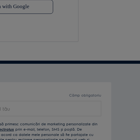
Câmp obligatoriu
ău
să primesc comunicări de marketing personalizate din
ectrolux
prin e-mail, telefon, SMS și poștă. De
acord ca datele mele personale să fie partajate cu
izate pentru reclame personalizate pe site-uri web și