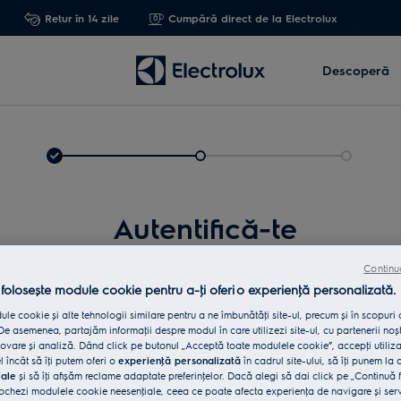
Retur în 14 zile
Cumpără direct de la Electrolux
Descoperă
Autentifică-te
Continu
 folosește module cookie pentru a-ţi oferi o experienţă personalizată.
le cookie și alte tehnologii similare pentru a ne îmbunătăţi site-ul, precum și în scopuri
e asemenea, partajăm informaţii despre modul în care utilizezi site-ul, cu partenerii noșt
vare și analiză. Dând click pe butonul „Acceptă toate modulele cookie”, accepţi utiliz
l încât să îţi putem oferi o
experienţă personalizată
în cadrul site-ului, să îţi punem la 
iale
și să îţi afișăm reclame adaptate preferinţelor. Dacă alegi să dai click pe „Continuă 
Int
ochezi modulele cookie neesenţiale, ceea ce poate afecta experienţa de navigare și servic