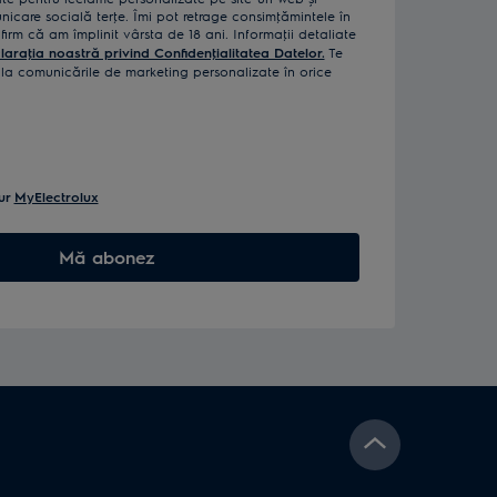
icare socială terţe. Îmi pot retrage consimţămintele în
rm că am împlinit vârsta de 18 ani. Informaţii detaliate
laraţia noastră privind Confidenţialitatea Datelor.
Te
a comunicările de marketing personalizate în orice
ur
MyElectrolux
Mă abonez