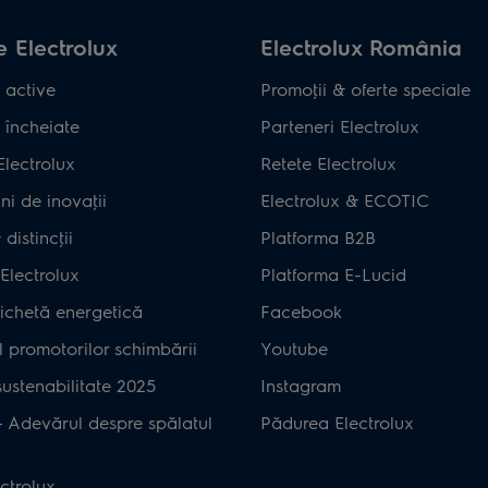
 Electrolux
Electrolux România
 active
Promoţii & oferte speciale
 încheiate
Parteneri Electrolux
Electrolux
Retete Electrolux
ni de inovaţii
Electrolux & ECOTIC
distincţii
Platforma B2B
Electrolux
Platforma E-Lucid
ichetă energetică
Facebook
 promotorilor schimbării
Youtube
ustenabilitate 2025
Instagram
– Adevărul despre spălatul
Pădurea Electrolux
ctrolux