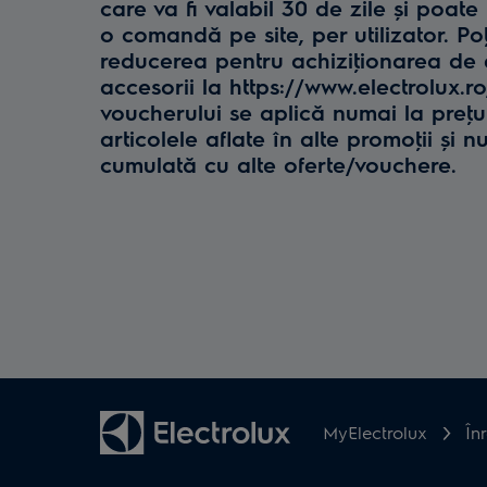
care va fi valabil 30 de zile și poate 
o comandă pe site, per utilizator. Poţ
reducerea pentru achiziţionarea de e
accesorii la https://www.electrolux.r
voucherului se aplică numai la preţul 
articolele aflate în alte promoţii și n
cumulată cu alte oferte/vouchere.
MyElectrolux
În