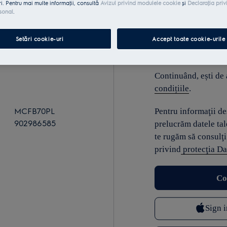
ri. Pentru mai multe informaţii, consultă
Avizul privind modulele cookie
și
Declaraţia priv
sonal
.
E-mail
Setări cookie-uri
Accept toate cookie-urile
Continuând, ești de
condițiile
.
MCFB70PL
Pentru informaţii d
902986585
prelucrăm datele tal
te rugăm să consulţi
privind
protecţia Da