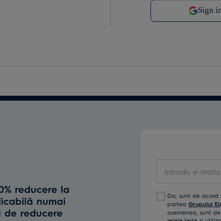
Introdu e-mailul t
10% reducere la
Da, sunt de acord 
licabilă numai
partea
Grupului El
d de reducere
asemenea, sunt de 
reţele terţe și util