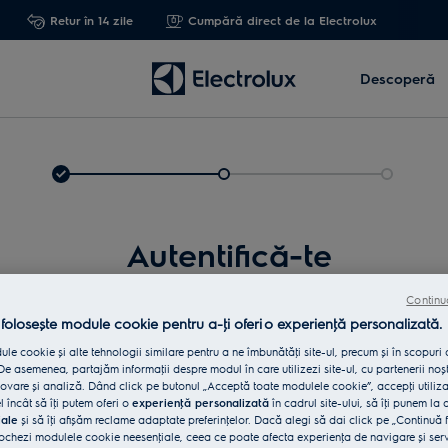
Retur în 14 zile
Cumpără direct de la Electrolux
Descoperă
Autentifică-te
Continu
 folosește module cookie pentru a-ţi oferi o experienţă personalizată.
le cookie și alte tehnologii similare pentru a ne îmbunătăţi site-ul, precum și în scopuri
e asemenea, partajăm informaţii despre modul în care utilizezi site-ul, cu partenerii noșt
vare și analiză. Dând click pe butonul „Acceptă toate modulele cookie”, accepţi utiliz
l încât să îţi putem oferi o
experienţă personalizată
în cadrul site-ului, să îţi punem la 
iale
și să îţi afișăm reclame adaptate preferinţelor. Dacă alegi să dai click pe „Continuă 
Int
ochezi modulele cookie neesenţiale, ceea ce poate afecta experienţa de navigare și servic