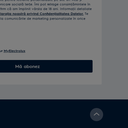
icare socială terţe. Îmi pot retrage consimţămintele în
rm că am împlinit vârsta de 18 ani. Informaţii detaliate
laraţia noastră privind Confidenţialitatea Datelor.
Te
a comunicările de marketing personalizate în orice
ur
MyElectrolux
Mă abonez