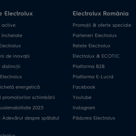
 Electrolux
Electrolux România
 active
Promoţii & oferte speciale
 încheiate
Parteneri Electrolux
Electrolux
Retete Electrolux
ni de inovaţii
Electrolux & ECOTIC
distincţii
Platforma B2B
Electrolux
Platforma E-Lucid
ichetă energetică
Facebook
 promotorilor schimbării
Youtube
ustenabilitate 2025
Instagram
– Adevărul despre spălatul
Pădurea Electrolux
ctrolux