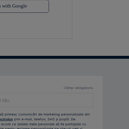
Câmp obligatoriu
ău
să primesc comunicări de marketing personalizate din
ectrolux
prin e-mail, telefon, SMS și poștă. De
acord ca datele mele personale să fie partajate cu
izate pentru reclame personalizate pe site-uri web și