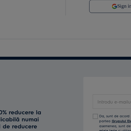
Introdu e-mailul t
10% reducere la
Da, sunt de acord 
licabilă numai
partea
Grupului El
d de reducere
asemenea, sunt de 
reţele terţe și util