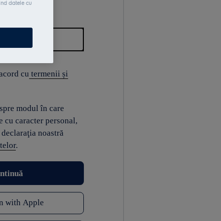
ind datele cu
 acord cu
termenii și
espre modul în care
e cu caracter personal,
 declaraţia noastră
telor
.