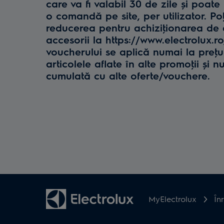
care va fi valabil 30 de zile și poate 
o comandă pe site, per utilizator. Poţ
reducerea pentru achiziţionarea de e
accesorii la https://www.electrolux.r
voucherului se aplică numai la preţul 
articolele aflate în alte promoţii și n
cumulată cu alte oferte/vouchere.
MyElectrolux
În