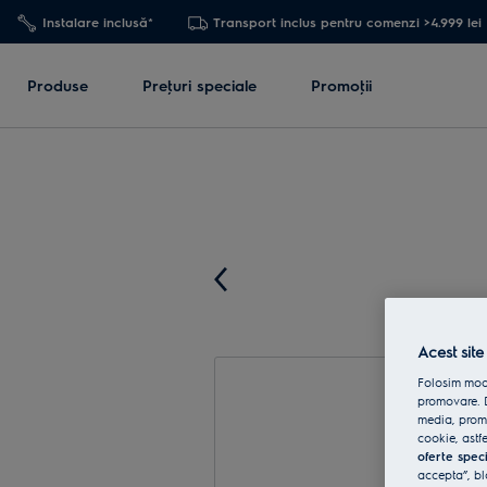
Instalare inclusă*
Transport inclus pentru comenzi >4.999 lei
Produse
Preţuri speciale
Promoţii
Acest site
Folosim modu
promovare. D
media, promo
cookie, astfe
oferte spec
accepta”, bl