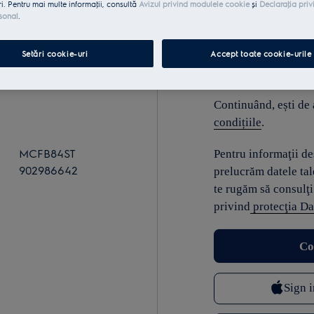
ri. Pentru mai multe informaţii, consultă
Avizul privind modulele cookie
și
Declaraţia priv
sonal
.
E-mail
Setări cookie-uri
Accept toate cookie-urile
Continuând, ești de
condițiile
.
MCFB84ST
Pentru informaţii d
902986642
prelucrăm datele tal
te rugăm să consulţi
privind
protecţia Da