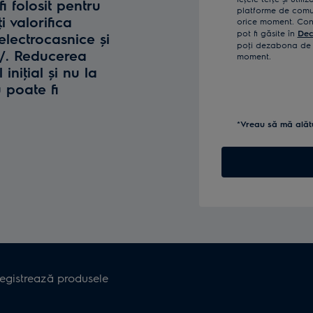
fi folosit pentru
platforme de comun
i valorifica
orice moment. Confi
pot fi găsite în
Dec
lectrocasnice și
poţi dezabona de l
o/. Reducerea
moment.
iniţial și nu la
u poate fi
*Vreau să mă alăt
registrează produsele