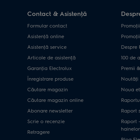
Contact & Asistenţă
Despre
Formular contact
Promoţii
Asistenţă online
Promoţii
Asistenţă service
Despre 
Articole de asistență
100 de a
Garanţia Electrolux
Premii & 
Înregistrare produse
Noutăţi 
Căutare magazin
Noua et
Căutare magazin online
Raportul
Abonare newsletter
Raport s
Scrie o recenzie
Raport 
hainelor
Retragere
Blog Ele