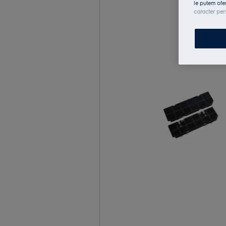
le putem ofe
caracter per