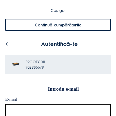
Transport inclus pentru comenzi >4.999 lei
Coș de cumpărături
Coș gol
Cautare
0
Menu
Continuă cumpărăturile
Autentifică-te
E9OOEC01L
902986679
Introdu e-mail
E-mail