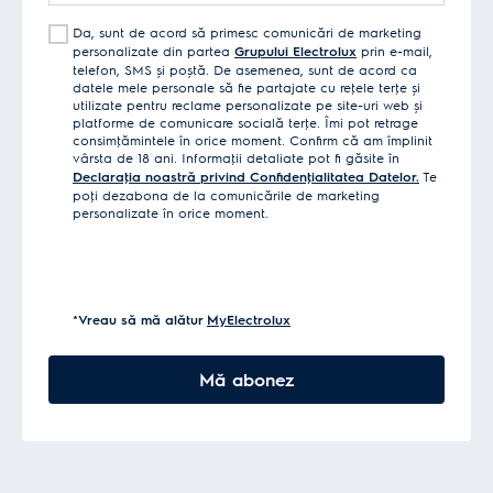
Da, sunt de acord să primesc comunicări de marketing
personalizate din partea
Grupului Electrolux
prin e-mail,
telefon, SMS și poștă. De asemenea, sunt de acord ca
datele mele personale să fie partajate cu reţele terţe și
utilizate pentru reclame personalizate pe site-uri web și
platforme de comunicare socială terţe. Îmi pot retrage
consimţămintele în orice moment. Confirm că am împlinit
vârsta de 18 ani. Informaţii detaliate pot fi găsite în
Declaraţia noastră privind Confidenţialitatea Datelor.
Te
poţi dezabona de la comunicările de marketing
personalizate în orice moment.
*Vreau să mă alătur
MyElectrolux
Mă abonez