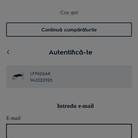
Transport inclus pentru comenzi >4.999 lei
Coș de cumpărături
Coș gol
Cautare
0
Menu
Continuă cumpărăturile
Autentifică-te
LFP626AK
942022926
Introdu e-mail
E-mail