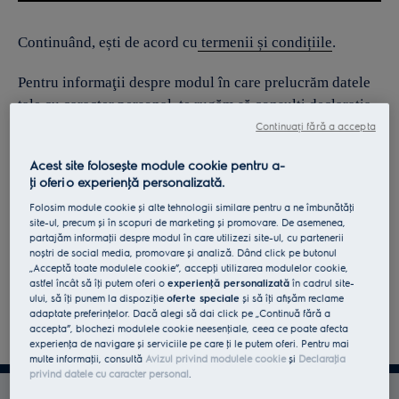
Continuând, ești de acord cu
termenii și condițiile
.
Pentru informaţii despre modul în care prelucrăm datele
tale cu caracter personal, te rugăm să consulţi declaraţia
noastră privind
protecţia Datelor
.
Continuați fără a accepta
Acest site folosește module cookie pentru a-
ţi oferi o experienţă personalizată.
Folosim module cookie și alte tehnologii similare pentru a ne îmbunătăţi
site-ul, precum și în scopuri de marketing și promovare. De asemenea,
partajăm informaţii despre modul în care utilizezi site-ul, cu partenerii
noștri de social media, promovare și analiză. Dând click pe butonul
„Acceptă toate modulele cookie”, accepţi utilizarea modulelor cookie,
astfel încât să îţi putem oferi o
experienţă personalizată
în cadrul site-
ului, să îţi punem la dispoziţie
oferte speciale
și să îţi afișăm reclame
adaptate preferinţelor. Dacă alegi să dai click pe „Continuă fără a
accepta”, blochezi modulele cookie neesenţiale, ceea ce poate afecta
experienţa de navigare și serviciile pe care ţi le putem oferi. Pentru mai
multe informaţii, consultă
Avizul privind modulele cookie
și
Declaraţia
privind datele cu caracter personal
.