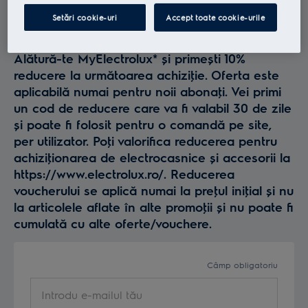
Profită la maxim de
Setări cookie-uri
Accept toate cookie-urile
Electrolux
Alătură-te MyElectrolux* și primești 10%
reducere la următoarea achiziţie. Oferta este
aplicabilă numai pentru noii abonaţi. Vei primi
un cod de reducere care va fi valabil 30 de zile
și poate fi folosit pentru o comandă pe site,
per utilizator. Poţi valorifica reducerea pentru
achiziţionarea de electrocasnice și accesorii la
https://www.electrolux.ro/. Reducerea
voucherului se aplică numai la preţul iniţial și nu
la articolele aflate în alte promoţii și nu poate fi
cumulată cu alte oferte/vouchere.
Câmp obligatoriu
Introdu e-mailul tău