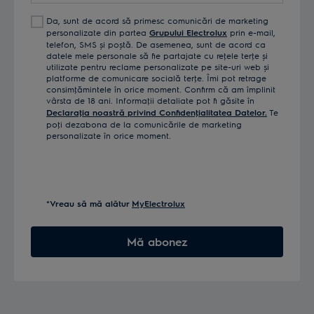
Da, sunt de acord să primesc comunicări de marketing
personalizate din partea
Grupului Electrolux
prin e-mail,
telefon, SMS și poștă. De asemenea, sunt de acord ca
datele mele personale să fie partajate cu reţele terţe și
utilizate pentru reclame personalizate pe site-uri web și
platforme de comunicare socială terţe. Îmi pot retrage
consimţămintele în orice moment. Confirm că am împlinit
vârsta de 18 ani. Informaţii detaliate pot fi găsite în
Declaraţia noastră privind Confidenţialitatea Datelor.
Te
poţi dezabona de la comunicările de marketing
personalizate în orice moment.
*Vreau să mă alătur
MyElectrolux
Mă abonez