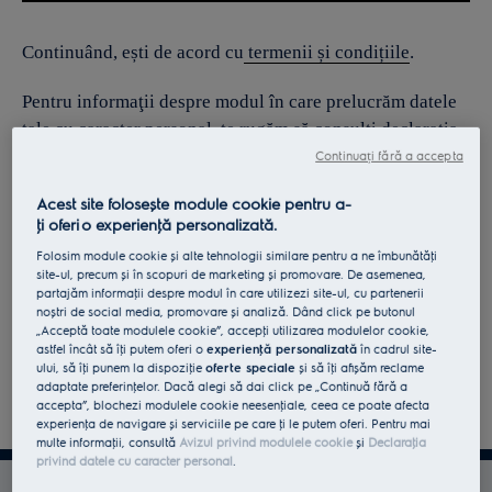
Continuând, ești de acord cu
termenii și condițiile
.
Pentru informaţii despre modul în care prelucrăm datele
tale cu caracter personal, te rugăm să consulţi declaraţia
noastră privind
protecţia Datelor
.
Continuați fără a accepta
Acest site folosește module cookie pentru a-
ţi oferi o experienţă personalizată.
Folosim module cookie și alte tehnologii similare pentru a ne îmbunătăţi
site-ul, precum și în scopuri de marketing și promovare. De asemenea,
partajăm informaţii despre modul în care utilizezi site-ul, cu partenerii
noștri de social media, promovare și analiză. Dând click pe butonul
„Acceptă toate modulele cookie”, accepţi utilizarea modulelor cookie,
astfel încât să îţi putem oferi o
experienţă personalizată
în cadrul site-
ului, să îţi punem la dispoziţie
oferte speciale
și să îţi afișăm reclame
adaptate preferinţelor. Dacă alegi să dai click pe „Continuă fără a
accepta”, blochezi modulele cookie neesenţiale, ceea ce poate afecta
experienţa de navigare și serviciile pe care ţi le putem oferi. Pentru mai
multe informaţii, consultă
Avizul privind modulele cookie
și
Declaraţia
privind datele cu caracter personal
.