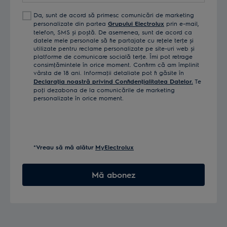
Da, sunt de acord să primesc comunicări de marketing
personalizate din partea
Grupului Electrolux
prin e-mail,
telefon, SMS și poștă. De asemenea, sunt de acord ca
datele mele personale să fie partajate cu reţele terţe și
utilizate pentru reclame personalizate pe site-uri web și
platforme de comunicare socială terţe. Îmi pot retrage
consimţămintele în orice moment. Confirm că am împlinit
vârsta de 18 ani. Informaţii detaliate pot fi găsite în
Declaraţia noastră privind Confidenţialitatea Datelor.
Te
poţi dezabona de la comunicările de marketing
personalizate în orice moment.
*Vreau să mă alătur
MyElectrolux
Mă abonez