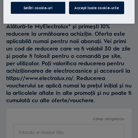
Profită la maxim de
Setări cookie-uri
Accept toate cookie-urile
Electrolux
Alătură-te MyElectrolux* și primești 10%
reducere la următoarea achiziţie. Oferta este
aplicabilă numai pentru noii abonaţi. Vei primi
un cod de reducere care va fi valabil 30 de zile
și poate fi folosit pentru o comandă pe site,
per utilizator. Poţi valorifica reducerea pentru
achiziţionarea de electrocasnice și accesorii la
https://www.electrolux.ro/. Reducerea
voucherului se aplică numai la preţul iniţial și nu
la articolele aflate în alte promoţii și nu poate fi
cumulată cu alte oferte/vouchere.
Câmp obligatoriu
Introdu e-mailul tău