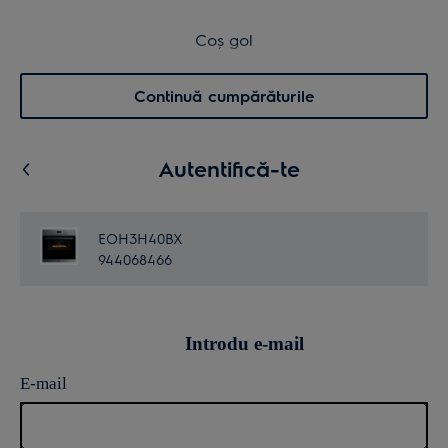
Transport inclus pentru comenzi >4.999 lei
Coș de cumpărături
Coș gol
Cautare
0
Menu
Continuă cumpărăturile
Autentifică-te
EOH3H40BX
944068466
Introdu e-mail
E-mail