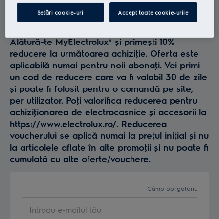
Profită la maxim de
Setări cookie-uri
Accept toate cookie-urile
Electrolux
Alătură-te MyElectrolux* și primești 10%
reducere la următoarea achiziţie. Oferta este
aplicabilă numai pentru noii abonaţi. Vei primi
un cod de reducere care va fi valabil 30 de zile
și poate fi folosit pentru o comandă pe site,
per utilizator. Poţi valorifica reducerea pentru
achiziţionarea de electrocasnice și accesorii la
https://www.electrolux.ro/. Reducerea
voucherului se aplică numai la preţul iniţial și nu
la articolele aflate în alte promoţii și nu poate fi
cumulată cu alte oferte/vouchere.
Câmp obligatoriu
Introdu e-mailul tău