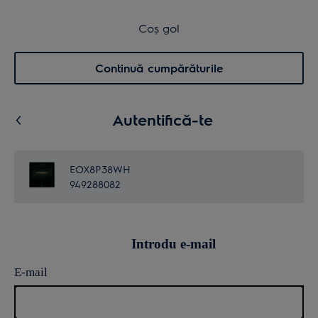
Transport inclus pentru comenzi >4.999 lei
Coș de cumpărături
Coș gol
Cautare
0
Menu
Continuă cumpărăturile
Autentifică-te
EOX8P38WH
949288082
Introdu e-mail
E-mail