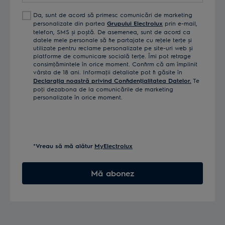
Da, sunt de acord să primesc comunicări de marketing
personalizate din partea
Grupului Electrolux
prin e-mail,
telefon, SMS și poștă. De asemenea, sunt de acord ca
datele mele personale să fie partajate cu reţele terţe și
utilizate pentru reclame personalizate pe site-uri web și
platforme de comunicare socială terţe. Îmi pot retrage
consimţămintele în orice moment. Confirm că am împlinit
vârsta de 18 ani. Informaţii detaliate pot fi găsite în
Declaraţia noastră privind Confidenţialitatea Datelor.
Te
poţi dezabona de la comunicările de marketing
personalizate în orice moment.
*Vreau să mă alătur
MyElectrolux
Mă abonez