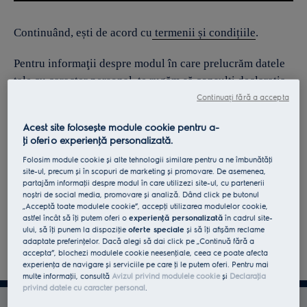
Continuând, ești de acord cu
termenii și condițiile
.
Pentru informaţii despre modul în care prelucrăm datele
tale cu caracter personal, te rugăm să consulţi declaraţia
noastră privind
protecţia Datelor
.
Continuați fără a accepta
Acest site folosește module cookie pentru a-
ţi oferi o experienţă personalizată.
Folosim module cookie și alte tehnologii similare pentru a ne îmbunătăţi
site-ul, precum și în scopuri de marketing și promovare. De asemenea,
partajăm informaţii despre modul în care utilizezi site-ul, cu partenerii
noștri de social media, promovare și analiză. Dând click pe butonul
„Acceptă toate modulele cookie”, accepţi utilizarea modulelor cookie,
astfel încât să îţi putem oferi o
experienţă personalizată
în cadrul site-
ului, să îţi punem la dispoziţie
oferte speciale
și să îţi afișăm reclame
adaptate preferinţelor. Dacă alegi să dai click pe „Continuă fără a
accepta”, blochezi modulele cookie neesenţiale, ceea ce poate afecta
experienţa de navigare și serviciile pe care ţi le putem oferi. Pentru mai
multe informaţii, consultă
Avizul privind modulele cookie
și
Declaraţia
privind datele cu caracter personal
.