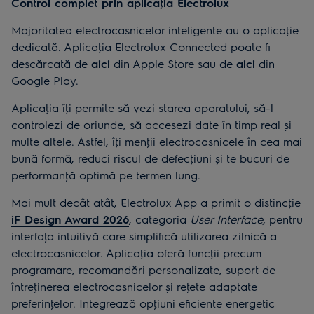
Control complet prin aplicaţia Electrolux
Majoritatea electrocasnicelor inteligente au o aplicaţie
dedicată. Aplicaţia Electrolux Connected poate fi
descărcată de
aici
din Apple Store sau de
aici
din
Google Play.
Aplicaţia îţi permite să vezi starea aparatului, să-l
controlezi de oriunde, să accesezi date în timp real și
multe altele. Astfel, îţi menţii electrocasnicele în cea mai
bună formă, reduci riscul de defecţiuni și te bucuri de
performanţă optimă pe termen lung.
Mai mult decât atât, Electrolux App a primit o distincţie
iF Design Award 2026
, categoria
User Interface,
pentru
interfaţa intuitivă care simplifică utilizarea zilnică a
electrocasnicelor. Aplicaţia oferă funcţii precum
programare, recomandări personalizate, suport de
întreţinerea electrocasnicelor și reţete adaptate
preferinţelor. Integrează opţiuni eficiente energetic