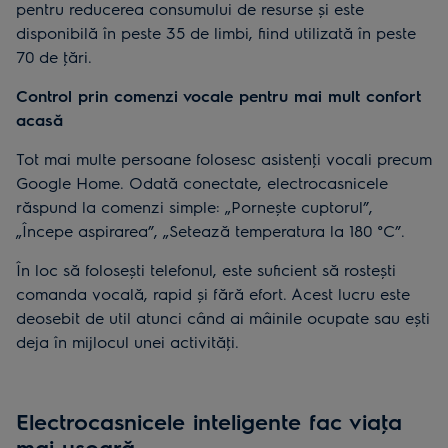
pentru reducerea consumului de resurse și este
disponibilă în peste 35 de limbi, fiind utilizată în peste
70 de ţări.
Control prin comenzi vocale pentru mai mult confort
acasă
Tot mai multe persoane folosesc asistenţi vocali precum
Google Home. Odată conectate, electrocasnicele
răspund la comenzi simple: „Pornește cuptorul”,
„Începe aspirarea”, „Setează temperatura la 180 °C”.
În loc să folosești telefonul, este suficient să rostești
comanda vocală, rapid și fără efort. Acest lucru este
deosebit de util atunci când ai mâinile ocupate sau ești
deja în mijlocul unei activităţi.
Electrocasnicele inteligente fac viaţa
mai ușoară