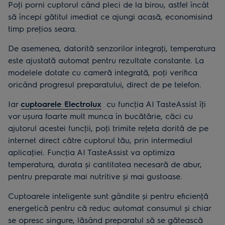
Poţi porni cuptorul când pleci de la birou, astfel încât
să începi gătitul imediat ce ajungi acasă, economisind
timp preţios seara.
De asemenea, datorită senzorilor integraţi, temperatura
este ajustată automat pentru rezultate constante. La
modelele dotate cu cameră integrată, poţi verifica
oricând progresul preparatului, direct de pe telefon.
Iar
cuptoarele Electrolux
cu funcţia AI TasteAssist îţi
vor ușura foarte mult munca în bucătărie, căci cu
ajutorul acestei funcţii, poţi trimite reţeta dorită de pe
internet direct către cuptorul tău, prin intermediul
aplicaţiei. Funcţia AI TasteAssist va optimiza
temperatura, durata și cantitatea necesară de abur,
pentru preparate mai nutritive și mai gustoase.
Cuptoarele inteligente sunt gândite și pentru eficienţă
energetică pentru că reduc automat consumul și chiar
se opresc singure, lăsând preparatul să se gătească