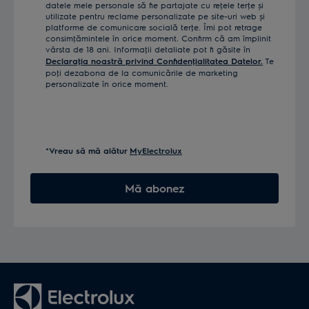
datele mele personale să fie partajate cu reţele terţe și
utilizate pentru reclame personalizate pe site-uri web și
platforme de comunicare socială terţe. Îmi pot retrage
consimţămintele în orice moment. Confirm că am împlinit
vârsta de 18 ani. Informaţii detaliate pot fi găsite în
Declaraţia noastră privind Confidenţialitatea Datelor.
Te
poţi dezabona de la comunicările de marketing
personalizate în orice moment.
*Vreau să mă alătur
MyElectrolux
Mă abonez