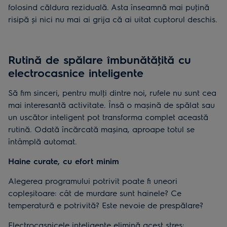
folosind căldura reziduală. Asta înseamnă mai puţină
risipă și nici nu mai ai grija că ai uitat cuptorul deschis.
Rutină de spălare îmbunătăţită cu
electrocasnice inteligente
Să fim sinceri, pentru mulţi dintre noi, rufele nu sunt cea
mai interesantă activitate. Însă o mașină de spălat sau
un uscător inteligent pot transforma complet această
rutină. Odată încărcată mașina, aproape totul se
întâmplă automat.
Haine curate, cu efort minim
Alegerea programului potrivit poate fi uneori
copleșitoare: cât de murdare sunt hainele? Ce
temperatură e potrivită? Este nevoie de prespălare?
Electrocasnicele inteligente elimină acest stres: