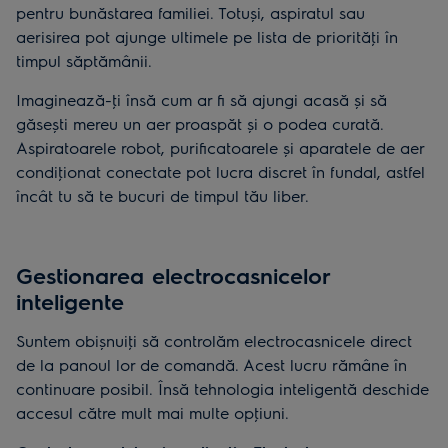
pentru bunăstarea familiei. Totuși, aspiratul sau
aerisirea pot ajunge ultimele pe lista de priorităţi în
timpul săptămânii.
Imaginează-ţi însă cum ar fi să ajungi acasă și să
găsești mereu un aer proaspăt și o podea curată.
Aspiratoarele robot, purificatoarele și aparatele de aer
condiţionat conectate pot lucra discret în fundal, astfel
încât tu să te bucuri de timpul tău liber.
Gestionarea electrocasnicelor
inteligente
Suntem obișnuiţi să controlăm electrocasnicele direct
de la panoul lor de comandă. Acest lucru rămâne în
continuare posibil. Însă tehnologia inteligentă deschide
accesul către mult mai multe opţiuni.