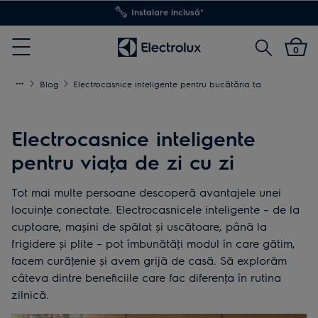
Transport inclus pentru comenzi >4.999 lei
Cautare
0
Menu
Blog
Electrocasnice inteligente pentru bucătăria ta
Electrocasnice inteligente
pentru viaţa de zi cu zi
Tot mai multe persoane descoperă avantajele unei
locuinţe conectate. Electrocasnicele inteligente – de la
cuptoare, mașini de spălat și uscătoare, până la
frigidere și plite – pot îmbunătăţi modul în care gătim,
facem curăţenie și avem grijă de casă. Să explorăm
câteva dintre beneficiile care fac diferenţa în rutina
zilnică.