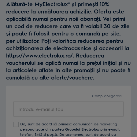
Alătură-te MyElectrolux* și primești 10%
reducere la următoarea achiziţie. Oferta este
aplicabilă numai pentru noii abonaţi. Vei primi
un cod de reducere care va fi valabil 30 de zile
și poate fi folosit pentru o comandă pe site,
per utilizator. Poţi valorifica reducerea pentru
achiziţionarea de electrocasnice și accesorii la
https://www.electrolux.ro/. Reducerea
voucherului se aplică numai la preţul iniţial și nu
la articolele aflate în alte promoţii și nu poate fi
cumulată cu alte oferte/vouchere.
Câmp obligatoriu
Introdu
e-
mailul
Da, sunt de acord să primesc comunicări de marketing
tău
personalizate din partea
Grupului Electrolux
prin e-mail,
telefon, SMS și poștă. De asemenea, sunt de acord ca