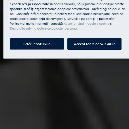
experienţă personalizată
în cadrul site-ului, să îţi punem la dispoziţie
oferte
speciale
și să îţi afișăm reclame adaptate preferinţelor. Dacă alegi să dai click
pe „Continuă fără a accepta”, blochezi modulele cookie neesenţiale, ceea ce
poate afecta experienţa de navigare și serviciile pe care ţi le putem oferi.
Pentru mai multe informaţii, consultă
Avizul privind modulele cookie
și
Declaraţia privind datele cu caracter personal
.
Setări cookie-uri
Accept toate cookie-urile