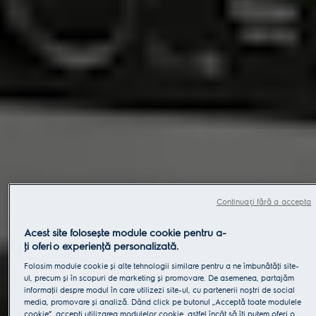
Continuați fără a accepta
Acest site folosește module cookie pentru a-
ţi oferi o experienţă personalizată.
Folosim module cookie și alte tehnologii similare pentru a ne îmbunătăţi site-
ul, precum și în scopuri de marketing și promovare. De asemenea, partajăm
informaţii despre modul în care utilizezi site-ul, cu partenerii noștri de social
media, promovare și analiză. Dând click pe butonul „Acceptă toate modulele
cookie”, accepţi utilizarea modulelor cookie, astfel încât să îţi putem oferi o