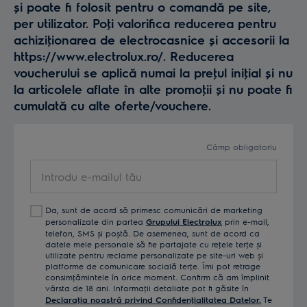
și poate fi folosit pentru o comandă pe site,
per utilizator. Poţi valorifica reducerea pentru
achiziţionarea de electrocasnice și accesorii la
https://www.electrolux.ro/. Reducerea
voucherului se aplică numai la preţul iniţial și nu
la articolele aflate în alte promoţii și nu poate fi
cumulată cu alte oferte/vouchere.
Câmp obligatoriu
Introdu
e-
mailul
Da, sunt de acord să primesc comunicări de marketing
tău
personalizate din partea
Grupului Electrolux
prin e-mail,
telefon, SMS și poștă. De asemenea, sunt de acord ca
datele mele personale să fie partajate cu reţele terţe și
utilizate pentru reclame personalizate pe site-uri web și
platforme de comunicare socială terţe. Îmi pot retrage
consimţămintele în orice moment. Confirm că am împlinit
vârsta de 18 ani. Informaţii detaliate pot fi găsite în
Declaraţia noastră privind Confidenţialitatea Datelor.
Te