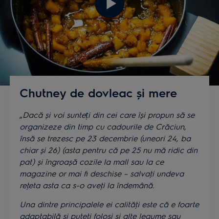
Chutney de dovleac și mere
„
Dacă și voi sunteți din cei care își propun să se
organizeze din timp cu cadourile de Crăciun,
însă se trezesc pe 23 decembrie (uneori 24, ba
chiar și 26) (asta pentru că pe 25 nu mă ridic din
pat) și îngroașă cozile la mall sau la ce
magazine or mai fi deschise – salvaţi undeva
reţeta asta ca s-o aveţi la îndemână.
Una dintre principalele ei calităţi este că e foarte
adaptabilă și puteţi folosi și alte legume sau