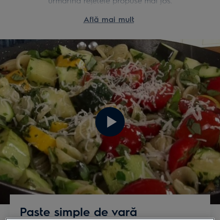
urmărind reţetele propuse mai jos.
Află mai mult
Paste simple de vară