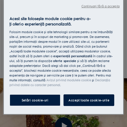
Continuați fără a accepta
"Astăzi vom face o reţetă foarte accesibilă vara,
atunci când vrei să pregătești ceva rapid, atât
Acest site folosește module cookie pentru a-
pentru o cină simplă sau cu prietenii. Vara ai
ţi oferi o experienţă personalizată.
toate legumele și fructele la dispoziţie iar asta îţi
Folosim module cookie și alte tehnologii similare pentru a ne îmbunătăţi
permite să improvizezi. Nici nu ar trebui să fie
site-ul, precum și în scopuri de marketing și promovare. De asemenea,
mai complicat de atât.
" -
Cristina Mazilu
partajăm informaţii despre modul în care utilizezi site-ul, cu partenerii
noștri de social media, promovare și analiză. Dând click pe butonul
„Acceptă toate modulele cookie”, accepţi utilizarea modulelor cookie,
astfel încât să îţi putem oferi o
experienţă personalizată
în cadrul site-
Urmărește reţeta video
ului, să îţi punem la dispoziţie
oferte speciale
și să îţi afișăm reclame
adaptate preferinţelor. Dacă alegi să dai click pe „Continuă fără a
accepta”, blochezi modulele cookie neesenţiale, ceea ce poate afecta
experienţa de navigare și serviciile pe care ţi le putem oferi. Pentru mai
multe informaţii, consultă
Avizul privind modulele cookie
și
Declaraţia
privind datele cu caracter personal
.
Setări cookie-uri
Accept toate cookie-urile