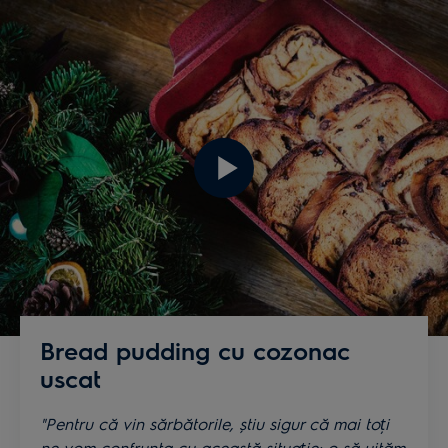
Bread pudding cu cozonac
uscat
"Pentru că vin sărbătorile, știu sigur că mai toți
ne vom confrunta cu această situație: o să uităm