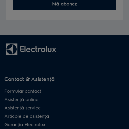
Mă abonez
900402232
ES31CB18SH
900402199
ES52AB25WB
900402203
ES52B25WET
900402197
ES52C212XN
900402189
ES52CB18SH
900402192
ES52CB21DB
Contact & Asistenţă
900402202
ES52HB25SH
Formular contact
900402091
ES62AB25UG
Asistenţă online
900402088
ES62CB25DH
Asistenţă service
900402089
ES62CB25UG
Articole de asistență
Garanţia Electrolux
900402094
ES62P25WET