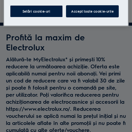
Află mai mult
Setări cookie-uri
Accept toate cookie-urile
PNC
Model ID
900402004
EERC75DB
Profită la maxim de
900402016
EERC75SW
Electrolux
900402400
EP31CB21GP
Alătură-te MyElectrolux* și primești 10%
900402389
EP31CB21TG
reducere la următoarea achiziţie. Oferta este
aplicabilă numai pentru noii abonaţi. Vei primi
900402326
EP61AB21UG
un cod de reducere care va fi valabil 30 de zile
900402378
EP61CB21OG
și poate fi folosit pentru o comandă pe site,
per utilizator. Poţi valorifica reducerea pentru
900402324
EP61CB21WG
achiziţionarea de electrocasnice și accesorii la
https://www.electrolux.ro/. Reducerea
900402355
EP61CB21WP
voucherului se aplică numai la preţul iniţial și nu
900402328
EP61H21WET
la articolele aflate în alte promoţii și nu poate fi
cumulată cu alte oferte/vouchere.