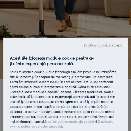
Continuați fără a accepta
Acest site folosește module cookie pentru a-
ţi oferi o experienţă personalizată.
Folosim module cookie și alte tehnologii similare pentru a ne îmbunătăţi
site-ul, precum și în scopuri de marketing și promovare. De asemenea,
partajăm informaţii despre modul în care utilizezi site-ul, cu partenerii
noștri de social media, promovare și analiză. Dând click pe butonul
„Acceptă toate modulele cookie”, accepţi utilizarea modulelor cookie,
ÎNAPOI
astfel încât să îţi putem oferi o
experienţă personalizată
în cadrul site-
Produse participante în promoţia
ului, să îţi punem la dispoziţie
oferte speciale
și să îţi afișăm reclame
adaptate preferinţelor. Dacă alegi să dai click pe „Continuă fără a
accepta”, blochezi modulele cookie neesenţiale, ceea ce poate afecta
„
60 de zile și primești banii inapoi
”
experienţa de navigare și serviciile pe care ţi le putem oferi. Pentru mai
multe informaţii, consultă
Avizul privind modulele cookie
și
Declaraţia
privind datele cu caracter personal
.