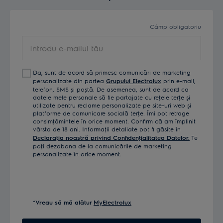
900402330
EP61HB21UV
900402141
EP71AB14UG
Câmp obligatoriu
Introdu
900402145
EP71B14WET
e-
900402143
EP71HB14UV
mailul
Da, sunt de acord să primesc comunicări de marketing
tău
900402140
EP71UB14DB
personalizate din partea
Grupului Electrolux
prin e-mail,
telefon, SMS și poștă. De asemenea, sunt de acord ca
datele mele personale să fie partajate cu reţele terţe și
900402066
EP81B25WET
utilizate pentru reclame personalizate pe site-uri web și
platforme de comunicare socială terţe. Îmi pot retrage
900402025
EP81HB25SH
consimţămintele în orice moment. Confirm că am împlinit
vârsta de 18 ani. Informaţii detaliate pot fi găsite în
Declaraţia noastră privind Confidenţialitatea Datelor.
Te
900402023
EP81UB25GG
poţi dezabona de la comunicările de marketing
personalizate în orice moment.
900402303
EP82AB25UG
900402304
EP82H25WET
900402233
ES31C183DB
*Vreau să mă alătur
MyElectrolux
900402230
ES31CB18GG