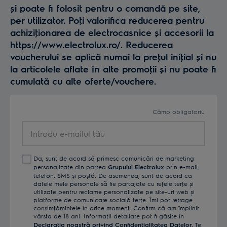
și poate fi folosit pentru o comandă pe site,
per utilizator. Poţi valorifica reducerea pentru
achiziţionarea de electrocasnice și accesorii la
https://www.electrolux.ro/. Reducerea
voucherului se aplică numai la preţul iniţial și nu
la articolele aflate în alte promoţii și nu poate fi
cumulată cu alte oferte/vouchere.
Câmp obligatoriu
Introdu
e-
mailul
Da, sunt de acord să primesc comunicări de marketing
tău
personalizate din partea
Grupului Electrolux
prin e-mail,
telefon, SMS și poștă. De asemenea, sunt de acord ca
datele mele personale să fie partajate cu reţele terţe și
utilizate pentru reclame personalizate pe site-uri web și
platforme de comunicare socială terţe. Îmi pot retrage
consimţămintele în orice moment. Confirm că am împlinit
vârsta de 18 ani. Informaţii detaliate pot fi găsite în
Declaraţia noastră privind Confidenţialitatea Datelor.
Te