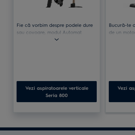
Fie că vorbim despre podele dure
Bucură-te d
sau covoare, modul Automat
de un motor
adaptează puterea de aspirare la
curăță pardo
tipul de suprafaţă, pentru o
ușor.
aspirare eficientă.
Vezi aspiratoarele verticale
Vezi as
Seria 800