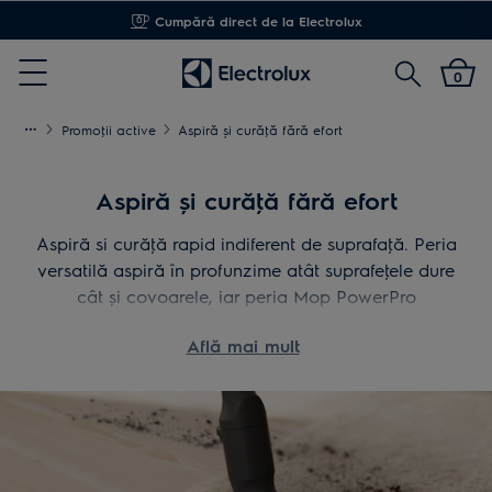
Cumpără direct de la Electrolux
Cautare
0
Menu
Promoţii active
Aspiră și curăţă fără efort
Aspiră și curăţă fără efort
Aspiră si curăţă rapid indiferent de suprafaţă. Peria
versatilă aspiră în profunzime atât suprafeţele dure
cât și covoarele, iar peria Mop PowerPro
îndepărtează eficient lichidele și murdăria
Află mai mult
persistentă cu ajutorul lavetelor sale rotative.