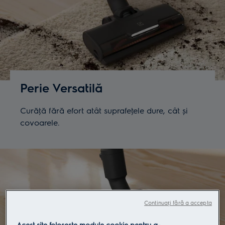
Perie Versatilă
Curăţă fără efort atât suprafeţele dure, cât și
covoarele.
Continuați fără a accepta
Acest site folosește module cookie pentru a-