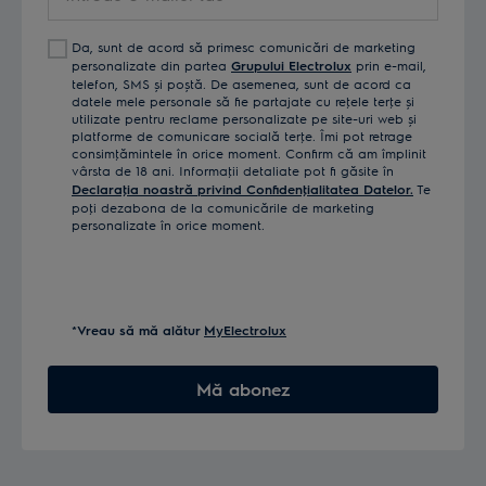
e-
mailul
Da, sunt de acord să primesc comunicări de marketing
tău
personalizate din partea
Grupului Electrolux
prin e-mail,
telefon, SMS și poștă. De asemenea, sunt de acord ca
datele mele personale să fie partajate cu reţele terţe și
utilizate pentru reclame personalizate pe site-uri web și
platforme de comunicare socială terţe. Îmi pot retrage
consimţămintele în orice moment. Confirm că am împlinit
vârsta de 18 ani. Informaţii detaliate pot fi găsite în
Declaraţia noastră privind Confidenţialitatea Datelor.
Te
poţi dezabona de la comunicările de marketing
personalizate în orice moment.
*Vreau să mă alătur
MyElectrolux
Mă abonez