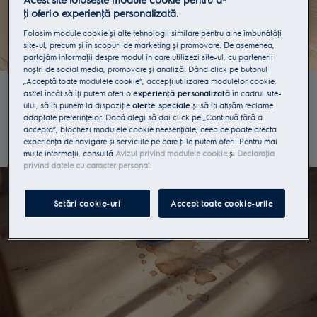
ţi oferi o experienţă personalizată.
Folosim module cookie și alte tehnologii similare pentru a ne îmbunătăţi
site-ul, precum și în scopuri de marketing și promovare. De asemenea,
partajăm informaţii despre modul în care utilizezi site-ul, cu partenerii
noștri de social media, promovare și analiză. Dând click pe butonul
Mop PowerPro
„Acceptă toate modulele cookie”, accepţi utilizarea modulelor cookie,
astfel încât să îţi putem oferi o
experienţă personalizată
în cadrul site-
ului, să îţi punem la dispoziţie
oferte speciale
și să îţi afișăm reclame
Îndepărtează eficient lichidele și murdăria
adaptate preferinţelor. Dacă alegi să dai click pe „Continuă fără a
persistentă cu ajutorul lavetelor sale rotative.
accepta”, blochezi modulele cookie neesenţiale, ceea ce poate afecta
experienţa de navigare și serviciile pe care ţi le putem oferi. Pentru mai
multe informaţii, consultă
Avizul privind modulele cookie
și
Declaraţia
privind datele cu caracter personal
.
Setări cookie-uri
Accept toate cookie-urile