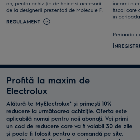
an, pentru achiziţia de haine și accesorii
încarci o c
de la designerii prezentaţi de Molecule F.
fiscal care
în perioad
REGULAMENT
Perioada c
ÎNREGIST
Profită la maxim de
Electrolux
Alătură-te MyElectrolux* și primești 10%
reducere la următoarea achiziţie. Oferta este
aplicabilă numai pentru noii abonaţi. Vei primi
un cod de reducere care va fi valabil 30 de zile
și poate fi folosit pentru o comandă pe site,