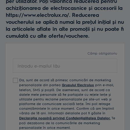
per utilizator. Poţi valorifica reducerea pentru
achiziţionarea de electrocasnice și accesorii la
https://www.electrolux.ro/. Reducerea
voucherului se aplică numai la preţul iniţial și nu
la articolele aflate în alte promoţii și nu poate fi
cumulată cu alte oferte/vouchere.
Câmp obligatoriu
Introdu
e-
mailul
Da, sunt de acord să primesc comunicări de marketing
tău
personalizate din partea
Grupului Electrolux
prin e-mail,
telefon, SMS și poștă. De asemenea, sunt de acord ca
datele mele personale să fie partajate cu reţele terţe și
utilizate pentru reclame personalizate pe site-uri web și
platforme de comunicare socială terţe. Îmi pot retrage
consimţămintele în orice moment. Confirm că am împlinit
vârsta de 18 ani. Informaţii detaliate pot fi găsite în
Declaraţia noastră privind Confidenţialitatea Datelor.
Te
poţi dezabona de la comunicările de marketing
personalizate în orice moment.