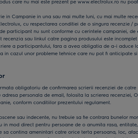
rodus care nu mai este prezent pe
www.electrolux.ro
nu poate
rie in Campanie in una sau mai multe luni, cu mai multe recen
lectrolux, cu respectarea conditiei de o singura recenzie / p
te de participant nu sunt conforme cu cerintele campaniei, d
t recenzia sau linkul catre pagina produsului este incomplet 
riere a participantului, fara a avea obligatia de a-i aduce 
ea in cazul unor probleme tehnice care nu pot fi anticipate 
or
 urmata obligatoriu de confirmarea scrierii recenziei de catr
 adresa personala de email, folosita la scrierea recenziei, O
panie, conform conditiilor prezentului regulament.
scene sau indecente, nu trebuie sa fie contrara bunelor mora
u in mod direct pentru persoane de o anumita rasa, entitate, 
sa contina amenintari catre orice terta persoana, loc, afac