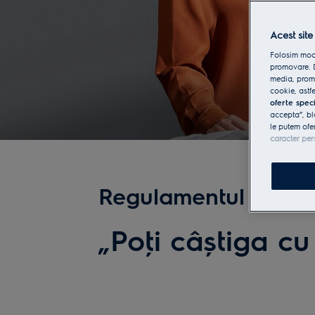
Acest site
Folosim modu
promovare. D
media, promo
cookie, astfe
oferte spec
accepta”, bl
le putem ofe
caracter per
Regulamentul Camp
„Poţi câștiga cu