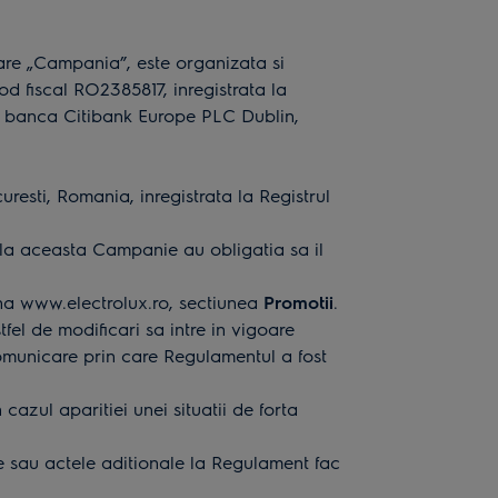
are „Campania”, este organizata si
d fiscal RO2385817, inregistrata la
la banca Citibank Europe PLC Dublin,
uresti, Romania, inregistrata la Registrul
 la aceasta Campanie au obligatia sa il
ina
www.electrolux.ro
, sectiunea
Promotii
.
el de modificari sa intre in vigoare
omunicare prin care Regulamentul a fost
cazul aparitiei unei situatii de forta
le sau actele aditionale la Regulament fac