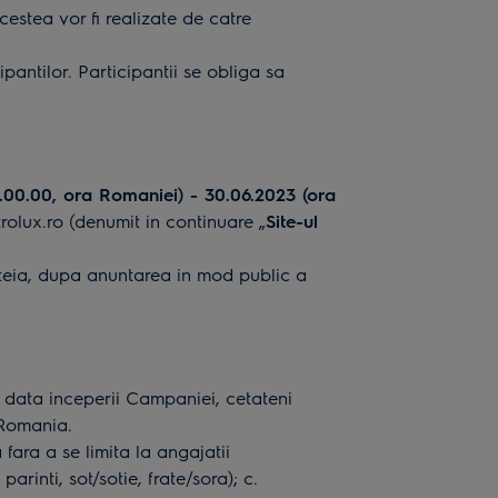
cestea vor fi realizate de catre
antilor. Participantii se obliga sa
.00.00, ora Romaniei) - 30.06.2023 (ora
rolux.ro
(denumit in continuare „
Site-ul
steia, dupa anuntarea in mod public a
a data inceperii Campaniei, cetateni
 Romania.
fara a se limita la angajatii
rinti, sot/sotie, frate/sora); c.