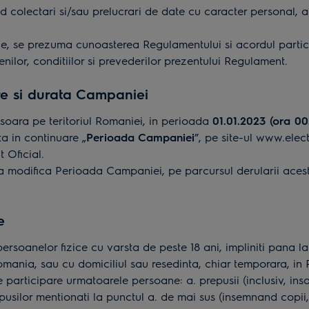
ind colectari si/sau prelucrari de date cu caracter personal, a
e, se prezuma cunoasterea Regulamentului si acordul particip
nilor, conditiilor si prevederilor prezentului Regulament.
re si durata Campaniei
soara pe teritoriul Romaniei, in perioada
01.01.2023 (ora 00
ta in continuare „
Perioada Campaniei
”, pe site-ul
www.elect
 Oficial.
e a modifica Perioada Campaniei, pe parcursul derularii ace
e
ersoanelor fizice cu varsta de peste 18 ani, impliniti pana l
Romania, sau cu domiciliul sau resedinta, chiar temporara, in
articipare urmatoarele persoane: a. prepusii (inclusiv, insa 
pusilor mentionati la punctul a. de mai sus (insemnand copii, pa