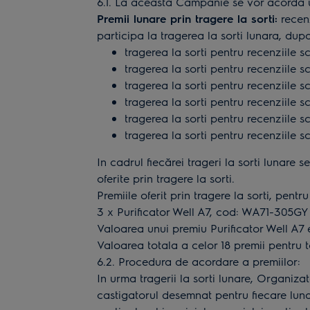
6.1. La aceasta Campanie se vor acorda 
Premii lunare prin tragere la sorti:
recenz
participa la tragerea la sorti lunara, d
tragerea la sorti pentru recenziile s
tragerea la sorti pentru recenziile s
tragerea la sorti pentru recenziile s
tragerea la sorti pentru recenziile s
tragerea la sorti pentru recenziile s
tragerea la sorti pentru recenziile s
In cadrul fiecărei trageri la sorti lunare 
oferite prin tragere la sorti.
Premiile oferit prin tragere la sorti, pentr
3 x Purificator Well A7, cod: WA71-305GY
Valoarea unui premiu Purificator Well A7 e
Valoarea totala a celor 18 premii pentru t
6.2. Procedura de acordare a premiilor:
In urma tragerii la sorti lunare, Organiz
castigatorul desemnat pentru fiecare luna