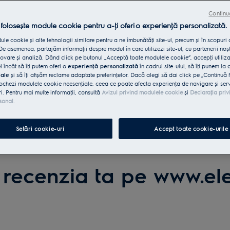
Continu
 folosește module cookie pentru a-ţi oferi o experienţă personalizată.
le cookie și alte tehnologii similare pentru a ne îmbunătăţi site-ul, precum și în scopuri
e asemenea, partajăm informaţii despre modul în care utilizezi site-ul, cu partenerii noșt
vare și analiză. Dând click pe butonul „Acceptă toate modulele cookie”, accepţi utiliz
l încât să îţi putem oferi o
experienţă personalizată
în cadrul site-ului, să îţi punem la 
iale
și să îţi afișăm reclame adaptate preferinţelor. Dacă alegi să dai click pe „Continuă 
ochezi modulele cookie neesenţiale, ceea ce poate afecta experienţa de navigare și servic
ri. Pentru mai multe informaţii, consultă
Avizul privind modulele cookie
și
Declaraţia priv
sonal
.
Setări cookie-uri
Accept toate cookie-urile
aniei
 recenzia ta pe www.ele