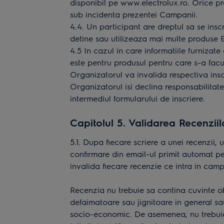
disponibil pe
www.electrolux.ro
. Orice p
sub incidenta prezentei Campanii.
4.4. Un participant are dreptul sa se insc
detine sau utilizeaza mai multe produse E
4.5 In cazul in care informatiile furniza
este pentru produsul pentru care s-a facu
Organizatorul va invalida respectiva insc
Organizatorul isi declina responsabilitat
intermediul formularului de inscriere.
Capitolul 5. Validarea Recenziil
5.1. Dupa fiecare scriere a unei recenzii,
confirmare din email-ul primit automat pe
invalida fiecare recenzie ce intra in cam
Recenzia nu trebuie sa contina cuvinte ob
defaimatoare sau jignitoare in general sa
socio-economic. De asemenea, nu trebuie 