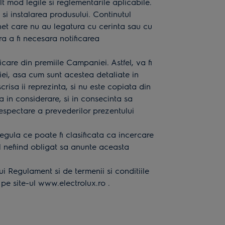
lt mod legile si reglementarile aplicabile.
 si instalarea produsului. Continutul
rnet care nu au legatura cu cerinta sau cu
a a fi necesara notificarea
icare din premiile Campaniei. Astfel, va fi
ei, asa cum sunt acestea detaliate in
risa ii reprezinta, si nu este copiata din
a in considerare, si in consecinta sa
espectare a prevederilor prezentului
regula ce poate fi clasificata ca incercare
l nefiind obligat sa anunte aceasta
ui Regulament si de termenii si conditiile
 pe site-ul
www.electrolux.ro
.