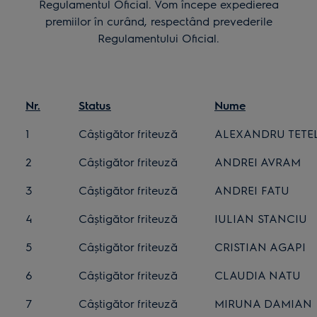
Regulamentul Oficial. Vom începe expedierea
premiilor în curând, respectând prevederile
Regulamentului Oficial.
Nr.
Status
Nume
1
Câștigător friteuză
ALEXANDRU TETE
2
Câștigător friteuză
ANDREI AVRAM
3
Câștigător friteuză
ANDREI FATU
4
Câștigător friteuză
IULIAN STANCIU
5
Câștigător friteuză
CRISTIAN AGAPI
6
Câștigător friteuză
CLAUDIA NATU
7
Câștigător friteuză
MIRUNA DAMIAN