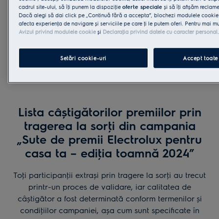
mânca, din 
aceste produse de curăţare te poţi bucura
cadrul site-ului, să îţi punem la dispoziţie
oferte speciale
și să îţi afișăm reclam
Dacă alegi să dai click pe „Continuă fără a accepta”, blochezi modulele cookie
de electrocasnicele tale fără grija
* Comparativ
afecta experienţa de navigare și serviciile pe care ţi le putem oferi. Pentru mai mu
acumulării murdăriei sau a reziduurilor,
ulei. Anali
Avizul privind modulele cookie
și
Declaraţia privind datele cu caracter personal
.
asigurându-ţi că acestea vor funcţiona
acreditat (
optim și vor arăta impecabil pentru timp
îndelungat.
Setări cookie-uri
Accept toate
Lista câștigătorilor premiilor prin
tragerea la sorţi din campania
„Sute de premii Electrolux pentru
casa ta – ediţia toamnă 2024”
Toţi participanţii extrași prin tragere la sorţi au trecut
printr-un proces de validare, iar calitatea de
câștigător a fost determinată conform termenilor și
condiţiilor campaniei, așa cum sunt specificate în