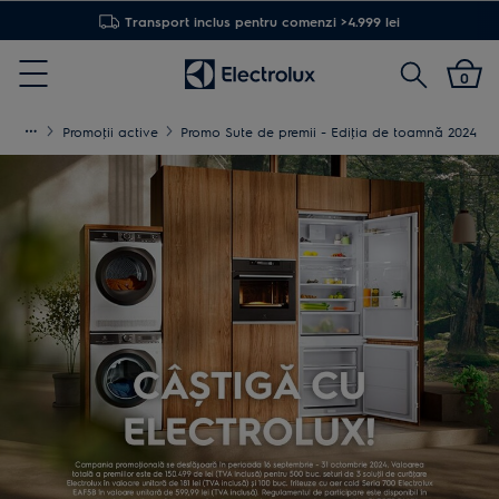
Transport inclus pentru comenzi >4.999 lei
Cautare
0
Menu
Promoţii active
Promo Sute de premii - Ediţia de toamnă 2024