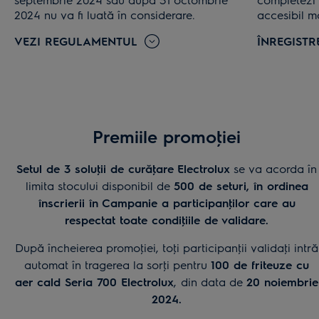
2024 nu va fi luată în considerare.
accesibil ma
VEZI REGULAMENTUL
ÎNREGIST
Premiile promoţiei
Setul de 3 soluţii de curăţare
Electrolux
se va acorda în
limita stocului disponibil de
500 de seturi, în ordinea
înscrierii în Campanie a participanţilor care au
respectat toate condiţiile de validare.
După încheierea promoţiei, toţi participanţii validaţi intră
automat în tragerea la sorţi pentru
100 de friteuze cu
aer cald Seria 700 Electrolux
,
din data de
20 noiembrie
2024
.