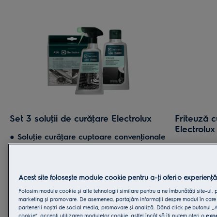
Set 3 soluţii de curăţare Electrolux
Friteuză c
Electrolux
●
Soluţie curăţare cuptoare convenţionale
si cu microunde
Alimentaţia
●
Soluţie curăţare plite ceramice
importantă 
●
Soluţie Clean and Care 3 în 1
Seria 700 po
prăjiţi cu 
Acest site folosește module cookie pentru a-ţi oferi o experienţ
Soluţiile de curăţare Electrolux sunt create
și cu până 
Folosim module cookie și alte tehnologii similare pentru a ne îmbunătăţi site-ul, 
pentru a facilita procesul de clătire,
Folosești mu
marketing și promovare. De asemenea, partajăm informaţii despre modul în care ut
eliminând cu succes mirosurile neplăcute și
de viaţă ma
partenerii noștri de social media, promovare și analiză. Dând click pe butonul 
oferind o curăţare completă și eficientă. Cu
cookie”, accepţi utilizarea modulelor cookie, astfel încât să îţi putem oferi o
expe