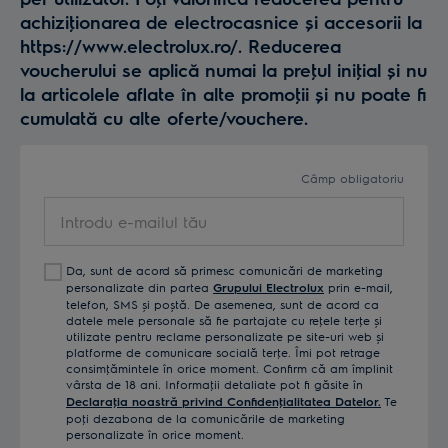
achiziţionarea de electrocasnice și accesorii la
https://www.electrolux.ro/. Reducerea
voucherului se aplică numai la preţul iniţial și nu
la articolele aflate în alte promoţii și nu poate fi
cumulată cu alte oferte/vouchere.
Câmp obligatoriu
Introdu
e-
mailul
Da, sunt de acord să primesc comunicări de marketing
tău
personalizate din partea
Grupului Electrolux
prin e-mail,
telefon, SMS și poștă. De asemenea, sunt de acord ca
datele mele personale să fie partajate cu reţele terţe și
utilizate pentru reclame personalizate pe site-uri web și
platforme de comunicare socială terţe. Îmi pot retrage
consimţămintele în orice moment. Confirm că am împlinit
vârsta de 18 ani. Informaţii detaliate pot fi găsite în
Declaraţia noastră privind Confidenţialitatea Datelor.
Te
poţi dezabona de la comunicările de marketing
personalizate în orice moment.