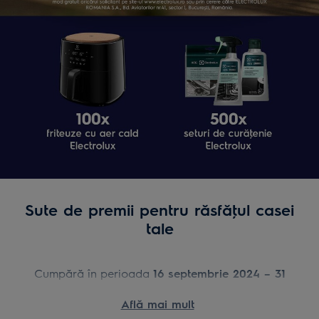
Sute de premii pentru răsfăţul casei
tale
Cumpără în perioada
16 septembrie 2024 – 31
octombrie 2024
, un
produs din promoţie
,
Află mai mult
înregistrează-te în promoţie prin formularul de mai