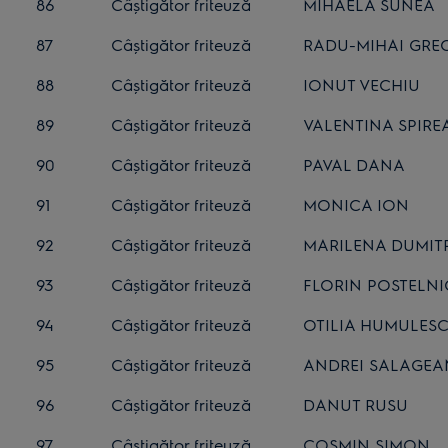
86
Câștigător friteuză
MIHAELA SUNEA
87
Câștigător friteuză
RADU-MIHAI GRE
88
Câștigător friteuză
IONUT VECHIU
89
Câștigător friteuză
VALENTINA SPIRE
90
Câștigător friteuză
PAVAL DANA
91
Câștigător friteuză
MONICA ION
92
Câștigător friteuză
MARILENA DUMIT
93
Câștigător friteuză
FLORIN POSTELN
94
Câștigător friteuză
OTILIA HUMULES
95
Câștigător friteuză
ANDREI SALAGEA
96
Câștigător friteuză
DANUT RUSU
97
Câștigător friteuză
COSMIN SIMON