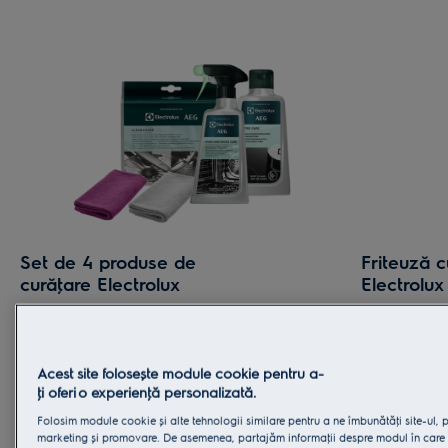
Set de 4 produse de
Friteuză c
curăţare Electrolux
Electrolux
●
Soluţie curăţare cuptoare convenţionale
Alimentaţia
si cu microunde
importantă 
Seria 700 po
Acest site folosește module cookie pentru a-
●
Soluţie curăţare plite ceramice
prăjiţi cu 
ţi oferi o experienţă personalizată.
și cu până 
●
Soluţie Clean and Care 3 în 1
Folosim module cookie și alte tehnologii similare pentru a ne îmbunătăţi site-ul, 
Folosești mu
marketing și promovare. De asemenea, partajăm informaţii despre modul în care ut
de viaţă ma