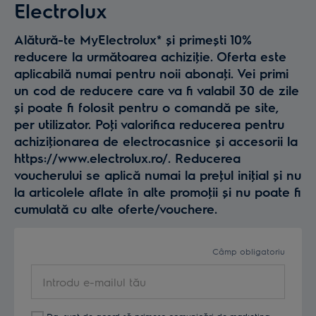
Electrolux
Alătură-te MyElectrolux* și primești 10%
reducere la următoarea achiziţie. Oferta este
aplicabilă numai pentru noii abonaţi. Vei primi
un cod de reducere care va fi valabil 30 de zile
și poate fi folosit pentru o comandă pe site,
per utilizator. Poţi valorifica reducerea pentru
achiziţionarea de electrocasnice și accesorii la
https://www.electrolux.ro/. Reducerea
voucherului se aplică numai la preţul iniţial și nu
la articolele aflate în alte promoţii și nu poate fi
cumulată cu alte oferte/vouchere.
Câmp obligatoriu
Introdu
e-
mailul
Da, sunt de acord să primesc comunicări de marketing