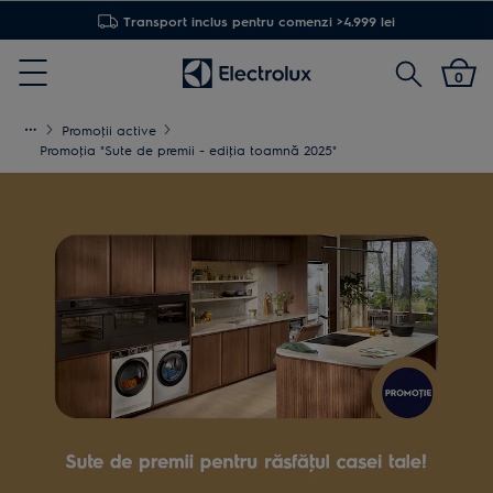
Transport inclus pentru comenzi >4.999 lei
Cautare
0
Menu
Promoţii active
Promoţia "Sute de premii - ediţia toamnă 2025"