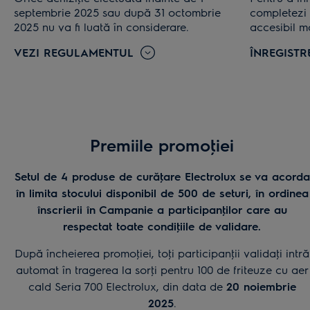
septembrie 2025 sau după 31 octombrie
completezi 
2025 nu va fi luată în considerare.
accesibil ma
VEZI REGULAMENTUL
ÎNREGIST
Premiile promoţiei
Setul de 4 produse de curăţare Electrolux se va acorda
în limita stocului disponibil de 500 de seturi, în ordinea
înscrierii în Campanie a participanţilor care au
respectat toate condiţiile de validare.
După încheierea promoţiei, toţi participanţii validaţi intră
automat în tragerea la sorţi pentru 100 de friteuze cu aer
cald Seria 700 Electrolux, din data de
20 noiembrie
2025
.