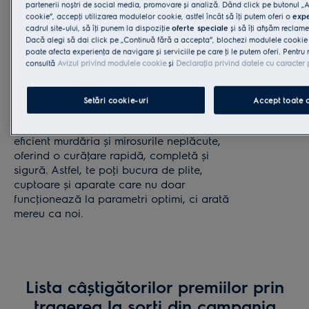
● Set 2 lavete microfibră
partenerii noștri de social media, promovare și analiză. Dând click pe butonul 
mânca, din 
cookie”, accepţi utilizarea modulelor cookie, astfel încât să îţi putem oferi o
expe
cadrul site-ului, să îţi punem la dispoziţie
oferte speciale
și să îţi afișăm reclame
* Comparativ
Dacă alegi să dai click pe „Continuă fără a accepta”, blochezi modulele cookie
poate afecta experienţa de navigare și serviciile pe care ţi le putem oferi. Pentru 
ulei. Anali
consultă
Avizul privind modulele cookie
și
Declaraţia privind datele cu caracter
Descoperă setul de 4 produse de curăţare
acreditat (
Electrolux, special concepute pentru a-ţi
ușura munca și a-ţi menţine
Setări cookie-uri
Accept toate 
electrocasnicele impecabile. Fiecare
produs este formulat pentru a elimina
eficient murdăria și mirosurile neplăcute,
oferind o curăţare rapidă, completă și
sigură. Astfel, te poţi bucura de plite,
cuptoare și aparate care nu doar
funcţionează la parametri optimi, ci arată
mereu ca noi.
Lista câștigătorilor premiilor prin
tragerea la sorţi din campania