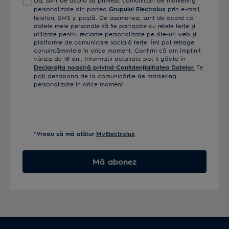
tău
personalizate din partea
Grupului Electrolux
prin e-mail,
telefon, SMS și poștă. De asemenea, sunt de acord ca
datele mele personale să fie partajate cu reţele terţe și
utilizate pentru reclame personalizate pe site-uri web și
platforme de comunicare socială terţe. Îmi pot retrage
consimţămintele în orice moment. Confirm că am împlinit
vârsta de 18 ani. Informaţii detaliate pot fi găsite în
Declaraţia noastră privind Confidenţialitatea Datelor.
Te
poţi dezabona de la comunicările de marketing
personalizate în orice moment.
*Vreau să mă alătur
MyElectrolux
Mă abonez