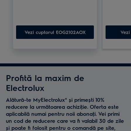
Vezi cuptorul EOG2102AOX
Vezi
Profită la maxim de
Electrolux
Alătură-te MyElectrolux* și primești 10%
reducere la următoarea achiziţie. Oferta este
aplicabilă numai pentru noii abonaţi. Vei primi
un cod de reducere care va fi valabil 30 de zile
și poate fi folosit pentru o comandă pe site,