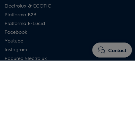
Electrolux & ECOTIC
Platforma B2B
Platforma E-Lucid
Facebook
Youtube
Instagram
Contact
Pădurea Electrolux
Categorii populare
Cuptor
Frigidere
Mașini de spălat rufe
Uscătoare de rufe
Mașini de spălat rufe cu uscător