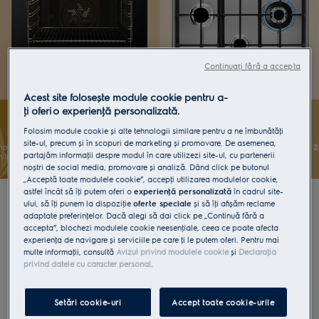
Continuați fără a accepta
Acest site folosește module cookie pentru a-
ţi oferi o experienţă personalizată.
Folosim module cookie și alte tehnologii similare pentru a ne îmbunătăţi
site-ul, precum și în scopuri de marketing și promovare. De asemenea,
partajăm informaţii despre modul în care utilizezi site-ul, cu partenerii
noștri de social media, promovare și analiză. Dând click pe butonul
„Acceptă toate modulele cookie”, accepţi utilizarea modulelor cookie,
astfel încât să îţi putem oferi o
experienţă personalizată
în cadrul site-
ului, să îţi punem la dispoziţie
oferte speciale
și să îţi afișăm reclame
ZILE DE VARĂ CU PREŢURI PROMOŢIONALE
adaptate preferinţelor. Dacă alegi să dai click pe „Continuă fără a
Promoţie valabilă doar pe
www.electrolux.ro
, în
accepta”, blochezi modulele cookie neesenţiale, ceea ce poate afecta
experienţa de navigare și serviciile pe care ţi le putem oferi. Pentru mai
perioada
3 Iunie
(ora 00.00) -
17 Iunie
(ora 23.59), în
multe informaţii, consultă
Avizul privind modulele cookie
și
Declaraţia
limita stocului disponibil. Promoţia nu se cumulează
privind datele cu caracter personal
.
cu alte oferte sau vouchere.
Setări cookie-uri
Accept toate cookie-urile