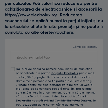
per utilizator. Poţi valorifica reducerea pentru
achiziţionarea de electrocasnice și accesorii la
https://www.electrolux.ro/. Reducerea
voucherului se aplică numai la preţul iniţial și nu
la articolele aflate în alte promoţii și nu poate fi
cumulată cu alte oferte/vouchere.
Câmp obligatoriu
Introdu
e-
mailul
Da, sunt de acord să primesc comunicări de marketing
tău
personalizate din partea
Grupului Electrolux
prin e-mail,
telefon, SMS și poștă. De asemenea, sunt de acord ca
datele mele personale să fie partajate cu reţele terţe și
utilizate pentru reclame personalizate pe site-uri web și
platforme de comunicare socială terţe. Îmi pot retrage
consimţămintele în orice moment. Confirm că am împlinit
vârsta de 18 ani. Informaţii detaliate pot fi găsite în
Declaraţia noastră privind Confidenţialitatea Datelor.
Te
poţi dezabona de la comunicările de marketing