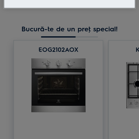
Află mai mult
Bucură-te de un preţ special!
EOG2102AOX