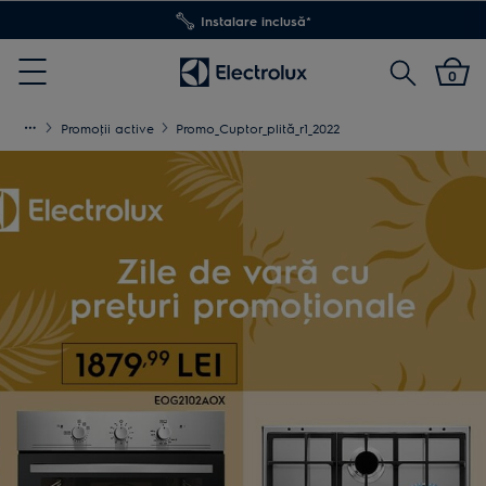
Instalare inclusă*
Transport inclus pentru comenzi >4.999 lei
Cautare
0
Menu
Promoţii active
Promo_Cuptor_plită_r1_2022