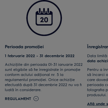
Perioada promoţiei
Înregistra
1 februarie 2022 - 31 decembrie 2022
Data limită
data achiziţ
Achiziţiile din perioada 01-31 ianuarie 2022
sunt eligibile să fie înregistrate în promoţie
Pentru a înr
conform actului adiţional nr. 5 la
să încarci o
regulamentul promoţiei. Orice achiziţie
care dovede
efectuată după 31 decembrie 2022 nu va fi
perioada c
luată în considerare.
fotografia p
produsului.
REGULAMENT
Află unde s