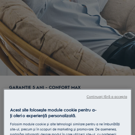
GARANŢIE 5 ANI - CONFORT MAX
Garanţie 5 ani - Confort
Continuați fără a accepta
MAX
Acest site folosește module cookie pentru a-
ţi oferi o experienţă personalizată.
Dacă ai achiziţionat un produs marca Electrolux
Folosim module cookie și alte tehnologii similare pentru a ne îmbunătăţi
aflat în promoţie, urmează instrucţiunile de mai jos
site-ul, precum și în scopuri de marketing și promovare. De asemenea,
şi înregistrează produsul în 60 de zile calendaristice
partajăm informaţii despre modul în care utilizezi site-ul, cu partenerii