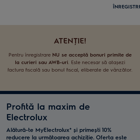
ÎNREGIST
ATENŢIE!
Pentru înregistrare
NU se acceptă bonuri primite de
la curieri sau AWB-uri
. Este necesar să atașezi
factura fiscală sau bonul fiscal, eliberate de vânzător.
Profită la maxim de
Electrolux
Alătură-te MyElectrolux* și primești 10%
reducere la următoarea achiziţie. Oferta este