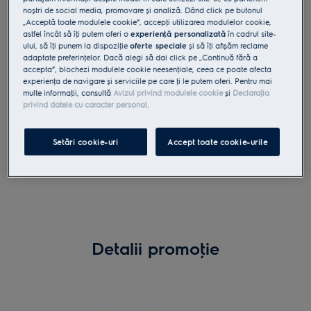
Află mai mult
noștri de social media, promovare și analiză. Dând click pe butonul
de la data achiziţiei pentru a beneficia de
5 ani
„Acceptă toate modulele cookie”, accepţi utilizarea modulelor cookie,
garanţie*
!
astfel încât să îţi putem oferi o
experienţă personalizată
în cadrul site-
ului, să îţi punem la dispoziţie
oferte speciale
și să îţi afișăm reclame
*cei 5 ani de garanţie cuprind garanţia legală de
adaptate preferinţelor. Dacă alegi să dai click pe „Continuă fără a
Această promoţie s-a prelungit în
conformitate de 2 ani și perioada de garanţie
accepta”, blochezi modulele cookie neesenţiale, ceea ce poate afecta
perioada 01.02.2022 - 31.12.2022.
experienţa de navigare și serviciile pe care ţi le putem oferi. Pentru mai
comercială de 3 ani.
multe informaţii, consultă
Avizul privind modulele cookie
și
Declaraţia
privind datele cu caracter personal
.
Dacă ai achiziţionat un produs din promoţie în
perioada 01.01.2022 - 31.01.2022, îl poţi înregistra în
Setări cookie-uri
Accept toate cookie-urile
formularul de mai jos pentru a beneficia de certificatul
de garanţie, conform
actului adiţional Nr 5
.
Detalii promoţie