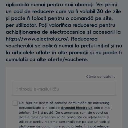
aplicabilă numai pentru noii abonaţi. Vei primi
un cod de reducere care va fi valabil 30 de zile
și poate fi folosit pentru o comandă pe site,
per utilizator. Poţi valorifica reducerea pentru
achiziţionarea de electrocasnice și accesorii la
https://www.electrolux.ro/. Reducerea
voucherului se aplică numai la preţul iniţial și nu
la articolele aflate în alte promoţii și nu poate fi
cumulată cu alte oferte/vouchere.
Câmp obligatoriu
Introdu
e-
mailul
Da, sunt de acord să primesc comunicări de marketing
tău
personalizate din partea
Grupului Electrolux
prin e-mail,
telefon, SMS și poștă. De asemenea, sunt de acord ca
datele mele personale să fie partajate cu reţele terţe și
utilizate pentru reclame personalizate pe site-uri web și
platforme de comunicare socială terţe. Îmi pot retrage