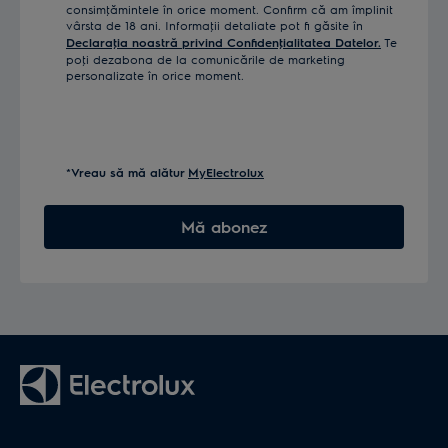
consimţămintele în orice moment. Confirm că am împlinit
vârsta de 18 ani. Informaţii detaliate pot fi găsite în
Declaraţia noastră privind Confidenţialitatea Datelor.
Te
poţi dezabona de la comunicările de marketing
personalizate în orice moment.
*Vreau să mă alătur
MyElectrolux
Mă abonez