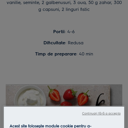
vanilie, seminte, 2 galbenusuri, 3 oua, 50 g zahar, 300
g capsuni, 2 linguri fistic
Portii
: 4-6
Dificultate
: Redusa
Timp de preparare
: 40 min
Continuați fără a accepta
Acest site folosește module cookie pentru a-