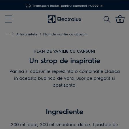
Transport inclus pentru comenzi >4.999 lei
Cautare
0
Menu
Arhiva retete
Flan de vanilie cu căpşuni
FLAN DE VANILIE CU CAPSUNI
Un strop de inspiratie
Vanilia si capsunile reprezinta o combinatie clasica
in aceasta budinca de vara, usor de pregatit si
apetisanta.
Ingrediente
200 ml lapte, 200 ml smantana dulce, 1 pastaie de