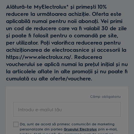
Alătură-te MyElectrolux* și primești 10%
reducere la următoarea achiziţie. Oferta este
aplicabilă numai pentru noii abonaţi. Vei primi
un cod de reducere care va fi valabil 30 de zile
și poate fi folosit pentru o comandă pe site,
per utilizator. Poţi valorifica reducerea pentru
achiziţionarea de electrocasnice și accesorii la
https://www.electrolux.ro/. Reducerea
voucherului se aplică numai la preţul iniţial și nu
la articolele aflate în alte promoţii și nu poate fi
cumulată cu alte oferte/vouchere.
Câmp obligatoriu
Introdu
e-
mailul
Da, sunt de acord să primesc comunicări de marketing
tău
personalizate din partea
Grupului Electrolux
prin e-mail,