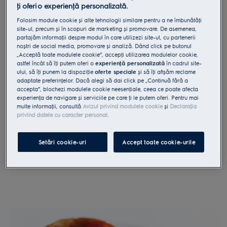
ţi oferi o experienţă personalizată.
Folosim module cookie și alte tehnologii similare pentru a ne îmbunătăţi
site-ul, precum și în scopuri de marketing și promovare. De asemenea,
partajăm informaţii despre modul în care utilizezi site-ul, cu partenerii
noștri de social media, promovare și analiză. Dând click pe butonul
„Acceptă toate modulele cookie”, accepţi utilizarea modulelor cookie,
astfel încât să îţi putem oferi o
experienţă personalizată
în cadrul site-
ului, să îţi punem la dispoziţie
oferte speciale
și să îţi afișăm reclame
adaptate preferinţelor. Dacă alegi să dai click pe „Continuă fără a
1. Bate galbenusurile si ouale cu zaharul. Adauga
accepta”, blochezi modulele cookie neesenţiale, ceea ce poate afecta
semintele de vanilie. Pune laptele si smantana intr-o
experienţa de navigare și serviciile pe care ţi le putem oferi. Pentru mai
craticioara si lasa sa se incalzeasca la aprox. 90°C.
multe informaţii, consultă
Avizul privind modulele cookie
și
Declaraţia
privind datele cu caracter personal
.
Nu lasa sa atinga punctul de fierbere!
Setări cookie-uri
Accept toate cookie-urile
Vezi plitele cu inductie