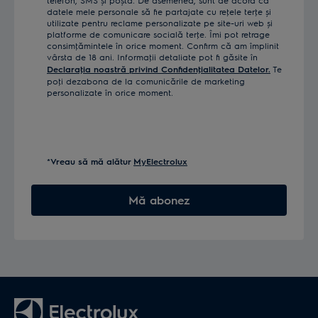
telefon, SMS și poștă. De asemenea, sunt de acord ca
datele mele personale să fie partajate cu reţele terţe și
utilizate pentru reclame personalizate pe site-uri web și
platforme de comunicare socială terţe. Îmi pot retrage
consimţămintele în orice moment. Confirm că am împlinit
vârsta de 18 ani. Informaţii detaliate pot fi găsite în
Declaraţia noastră privind Confidenţialitatea Datelor.
Te
poţi dezabona de la comunicările de marketing
personalizate în orice moment.
*Vreau să mă alătur
MyElectrolux
Mă abonez