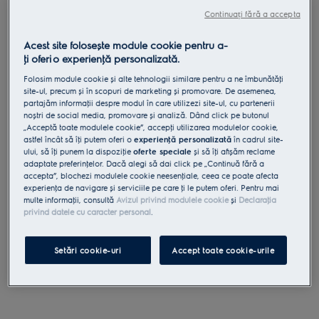
Continuați fără a accepta
Acest site folosește module cookie pentru a-
ţi oferi o experienţă personalizată.
Folosim module cookie și alte tehnologii similare pentru a ne îmbunătăţi
site-ul, precum și în scopuri de marketing și promovare. De asemenea,
partajăm informaţii despre modul în care utilizezi site-ul, cu partenerii
1. Se bat ouale si zaharul pana se obtine o crema fina,
noștri de social media, promovare și analiză. Dând click pe butonul
cu ajutorul robotului AsisstentPro sau manual. Se
„Acceptă toate modulele cookie”, accepţi utilizarea modulelor cookie,
astfel încât să îţi putem oferi o
experienţă personalizată
în cadrul site-
adauga vanilia, coaja de lamaie si untul si se
ului, să îţi punem la dispoziţie
oferte speciale
și să îţi afișăm reclame
amesteca. Se adauga faina putin cate putin, urmand
adaptate preferinţelor. Dacă alegi să dai click pe „Continuă fără a
accepta”, blochezi modulele cookie neesenţiale, ceea ce poate afecta
apoi branza ricotta si frunzele de rozmarin, pana
experienţa de navigare și serviciile pe care ţi le putem oferi. Pentru mai
cand se obtine un aluat neted.
multe informaţii, consultă
Avizul privind modulele cookie
și
Declaraţia
privind datele cu caracter personal
.
Vezi robotul AssistentPro
Setări cookie-uri
Accept toate cookie-urile