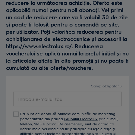
reducere la următoarea achiziţie. Oferta este
aplicabilă numai pentru noii abonaţi. Vei primi
un cod de reducere care va fi valabil 30 de zile
și poate fi folosit pentru o comandă pe site,
per utilizator. Poţi valorifica reducerea pentru
achiziţionarea de electrocasnice și accesorii la
https://www.electrolux.ro/. Reducerea
voucherului se aplică numai la preţul iniţial și nu
la articolele aflate în alte promoţii și nu poate fi
cumulată cu alte oferte/vouchere.
Câmp obligatoriu
Introdu
e-
mailul
Da, sunt de acord să primesc comunicări de marketing
tău
personalizate din partea
Grupului Electrolux
prin e-mail,
telefon, SMS și poștă. De asemenea, sunt de acord ca
datele mele personale să fie partajate cu reţele terţe și
utilizate pentru reclame personalizate pe site-uri web și