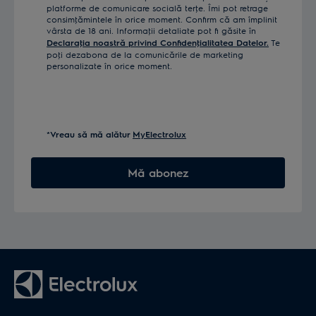
platforme de comunicare socială terţe. Îmi pot retrage
consimţămintele în orice moment. Confirm că am împlinit
vârsta de 18 ani. Informaţii detaliate pot fi găsite în
Declaraţia noastră privind Confidenţialitatea Datelor.
Te
poţi dezabona de la comunicările de marketing
personalizate în orice moment.
*Vreau să mă alătur
MyElectrolux
Mă abonez