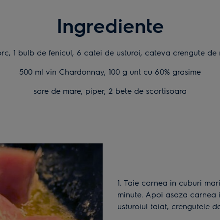
Ingrediente
rc, 1 bulb de fenicul, 6 catei de usturoi, cateva crengute d
500 ml vin Chardonnay, 100 g unt cu 60% grasime
sare de mare, piper, 2 bete de scortisoara
1. Taie carnea in cuburi mari si rumeneste-o in uleiul incins timp de 3-4
minute. Apoi asaza carnea 
usturoiul taiat, crengutele d