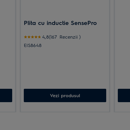
Plita cu inductie SensePro
Evaluare 4.8 din 5 stele (167 Recenzii)
4,8(167
Recenzii
)
EIS8648
Vezi produsul