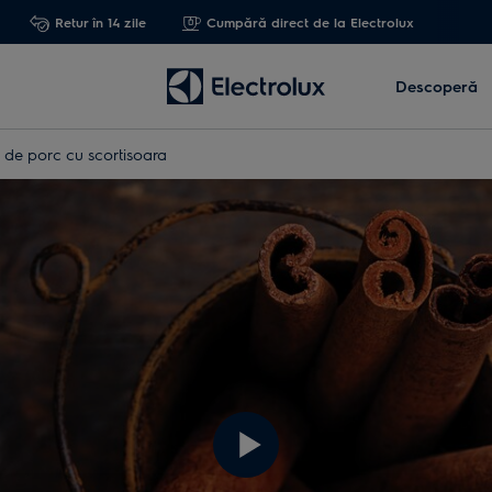
Retur în 14 zile
Cumpără direct de la Electrolux
Descoperă
a de porc cu scortisoara