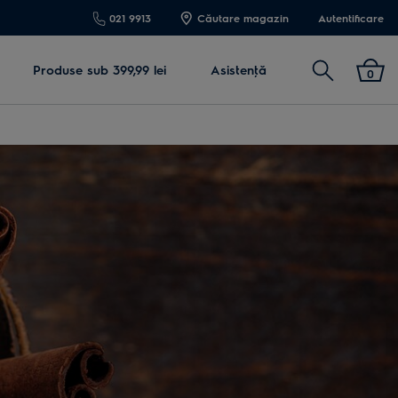
021 9913
Căutare magazin
Autentificare
Cautare
Produse sub 399,99 lei
Asistenţă
0