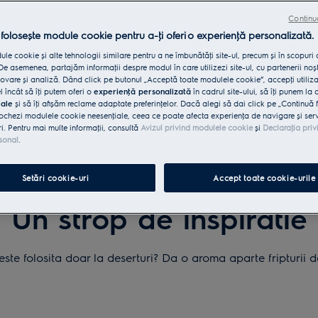
Continu
 folosește module cookie pentru a-ţi oferi o experienţă personalizată.
le cookie și alte tehnologii similare pentru a ne îmbunătăţi site-ul, precum și în scopuri
e asemenea, partajăm informaţii despre modul în care utilizezi site-ul, cu partenerii noșt
vare și analiză. Dând click pe butonul „Acceptă toate modulele cookie”, accepţi utiliz
l încât să îţi putem oferi o
experienţă personalizată
în cadrul site-ului, să îţi punem la 
iale
și să îţi afișăm reclame adaptate preferinţelor. Dacă alegi să dai click pe „Continuă 
ochezi modulele cookie neesenţiale, ceea ce poate afecta experienţa de navigare și servic
ri. Pentru mai multe informaţii, consultă
Avizul privind modulele cookie
și
Declaraţia priv
sonal
.
Setări cookie-uri
Accept toate cookie-urile
FRIPTURA DE PORC CU SCORTISOARA
Un strop de inspiratie
ste folosita doar la deserturi? Da o aroma aparte fripturii d