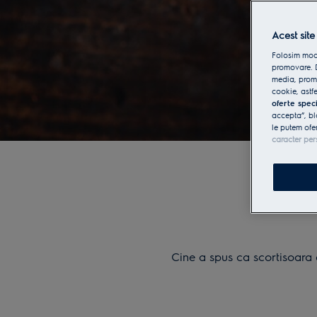
Acest site
Folosim modu
promovare. D
media, promo
cookie, astfe
oferte spec
accepta”, bl
le putem ofe
caracter per
Cine a spus ca scortisoara e