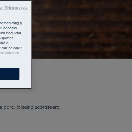
ați fără a accepta
 de marketing și
ri de social
area modulelor
dispoziţie
fără a
iile pe care ţi
ind datele cu
e porc, folosind scortisoara.