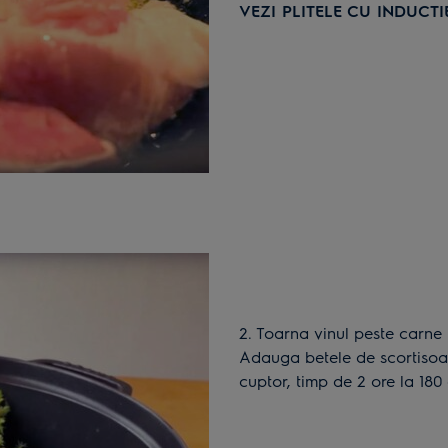
VEZI PLITELE CU INDUCTI
2. Toarna vinul peste carne pana cand aceasta este complet acoperita.
Adauga betele de scortisoa
cuptor, timp de 2 ore la 18