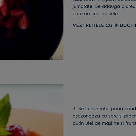
jumatate. Se adauga piureul 
care au fiert pastele.
VEZI PLITELE CU INDUCTI
3. Se fierbe totul pana cand se obtine un sos consistent si lipicios. Se
asezoneaza cu sare si piper,
putin ulei de masline si fru