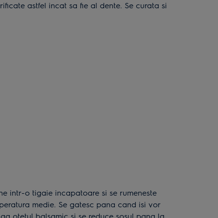
ficate astfel incat sa fie al dente. Se curata si
mperatura medie. Se gatesc pana cand isi vor
uga otetul balsamic si se reduce sosul pana la