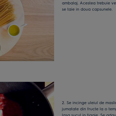
ambalaj. Acestea trebuie veri
se taie in doua capsunele.
2. Se incinge uleiul de masline intr-o tigaie incapatoare si se rumeneste
jumatate din fructe la o te
lasa sucul in tigaie. Se ada