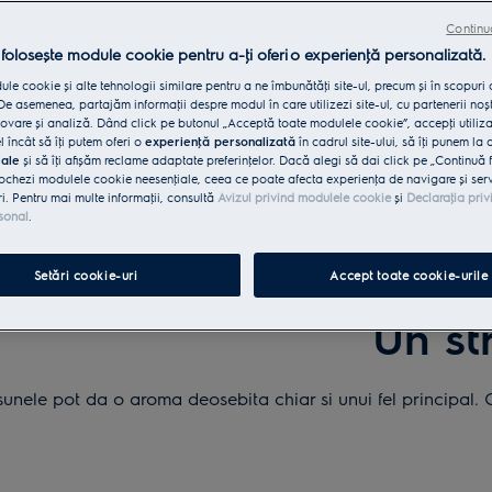
Continu
 folosește module cookie pentru a-ţi oferi o experienţă personalizată.
le cookie și alte tehnologii similare pentru a ne îmbunătăţi site-ul, precum și în scopuri
e asemenea, partajăm informaţii despre modul în care utilizezi site-ul, cu partenerii noșt
vare și analiză. Dând click pe butonul „Acceptă toate modulele cookie”, accepţi utiliz
l încât să îţi putem oferi o
experienţă personalizată
în cadrul site-ului, să îţi punem la 
iale
și să îţi afișăm reclame adaptate preferinţelor. Dacă alegi să dai click pe „Continuă 
ochezi modulele cookie neesenţiale, ceea ce poate afecta experienţa de navigare și servic
ri. Pentru mai multe informaţii, consultă
Avizul privind modulele cookie
și
Declaraţia priv
sonal
.
Setări cookie-uri
Accept toate cookie-urile
PASTE IN
Un st
psunele pot da o aroma deosebita chiar si unui fel principa