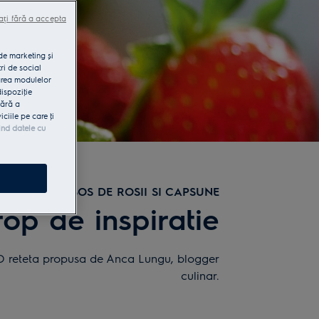
ați fără a accepta
 de marketing și
ri de social
area modulelor
dispoziţie
fără a
iile pe care ţi
ind datele cu
TEGRALE CU SOS DE ROSII SI CAPSUNE
rop de inspiratie
l. O reteta propusa de Anca Lungu, blogger
culinar.