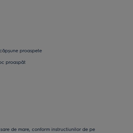
e căpşune proaspete
ioc proaspăt