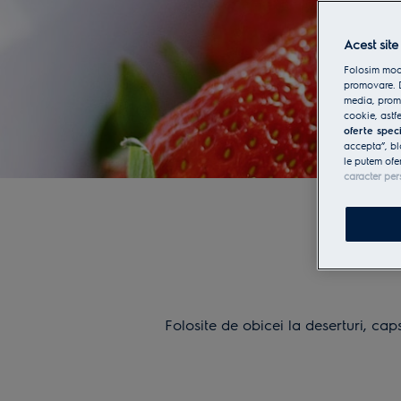
Acest site
Folosim modu
promovare. D
media, promo
cookie, astfe
oferte spec
accepta”, bl
le putem ofe
caracter per
Folosite de obicei la deserturi, ca