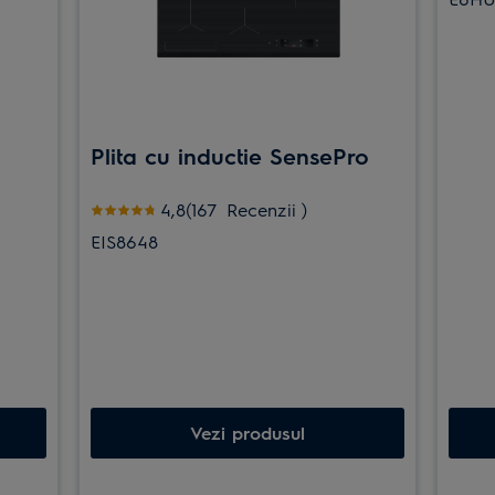
Plita cu inductie SensePro
Evaluare 4.8 din 5 stele (167 Recenzii)
4,8(167
Recenzii
)
EIS8648
Vezi produsul