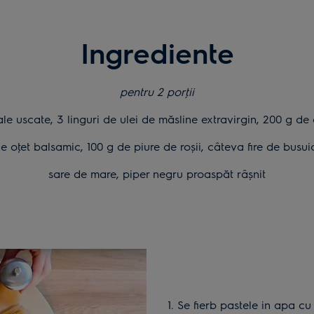
Ingrediente
pentru 2 porţii
ale uscate, 3 linguri de ulei de măsline extravirgin, 200 g d
 de oţet balsamic, 100 g de piure de roşii, câteva fire de busu
sare de mare, piper negru proaspăt râşnit
1. Se fierb pastele in apa cu sare de mare, conform instructiunilor de pe