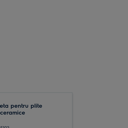
eta pentru plite
oceramice
E102