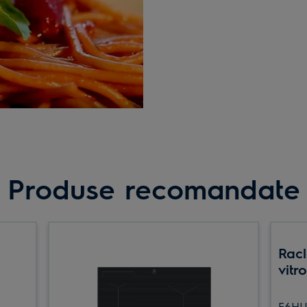
Produse recomandate
Racl
vitr
E6HU