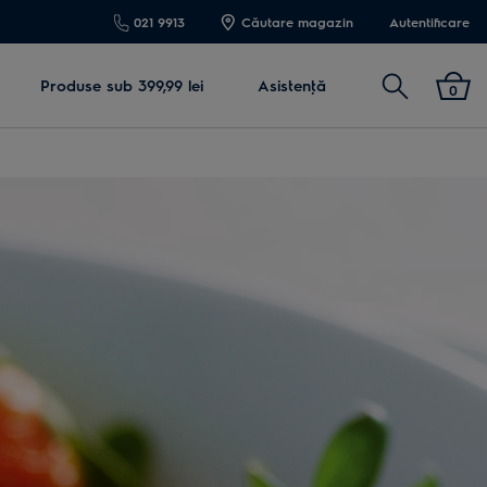
021 9913
Căutare magazin
Autentificare
Cautare
Produse sub 399,99 lei
Asistenţă
0