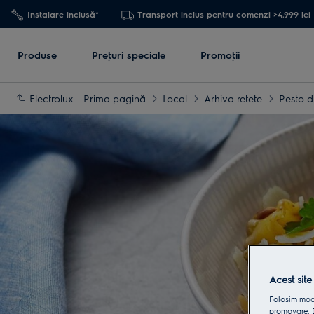
Instalare inclusă*
Transport inclus pentru comenzi >4.999 lei
Produse
Preţuri speciale
Promoţii
Electrolux - Prima pagină
Local
Arhiva retete
Pesto d
Acest site
Folosim modu
promovare. D