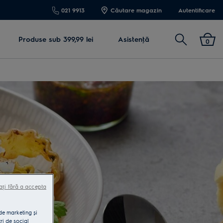
021 9913
Căutare magazin
Autentificare
Cautare
Produse sub 399,99 lei
Asistenţă
0
ați fără a accepta
 de marketing și
ri de social