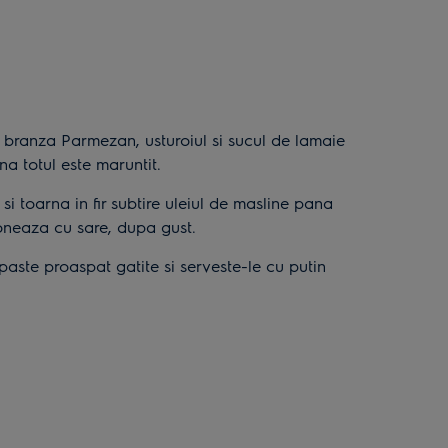
 branza Parmezan, usturoiul si sucul de lamaie
a totul este maruntit.
i toarna in fir subtire uleiul de masline pana
neaza cu sare, dupa gust.
aste proaspat gatite si serveste-le cu putin