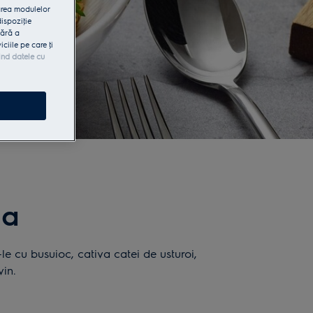
area modulelor
dispoziţie
fără a
iile pe care ţi
ind datele cu
la
le cu busuioc, cativa catei de usturoi,
vin.