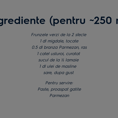
grediente (pentru ~250 
Frunzele verzi de la 2 sfecle
1 dl migdale, tocate
0.5 dl branza Parmezan, ras
1 catel usturoi, curatat
sucul de la ½ lamaie
1 dl ulei de masline
sare, dupa gust
Pentru servire:
Paste, proaspat gatite
Parmezan