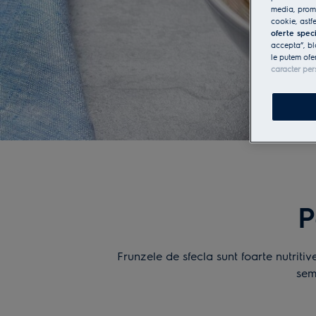
media, promo
cookie, astfe
oferte spec
accepta”, bl
le putem ofe
caracter per
P
Frunzele de sfecla sunt foarte nutriti
sem