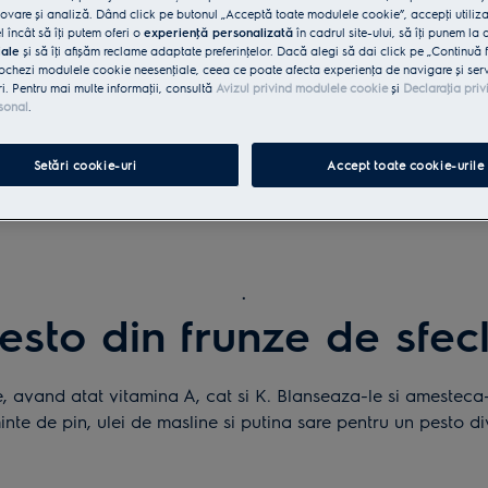
vare și analiză. Dând click pe butonul „Acceptă toate modulele cookie”, accepţi utiliz
l încât să îţi putem oferi o
experienţă personalizată
în cadrul site-ului, să îţi punem la 
iale
și să îţi afișăm reclame adaptate preferinţelor. Dacă alegi să dai click pe „Continuă 
ochezi modulele cookie neesenţiale, ceea ce poate afecta experienţa de navigare și servic
ri. Pentru mai multe informaţii, consultă
Avizul privind modulele cookie
și
Declaraţia priv
sonal
.
Setări cookie-uri
Accept toate cookie-urile
.
esto din frunze de sfec
ve, avand atat vitamina A, cat si K. Blanseaza-le si amesteca-
inte de pin, ulei de masline si putina sare pentru un pesto di