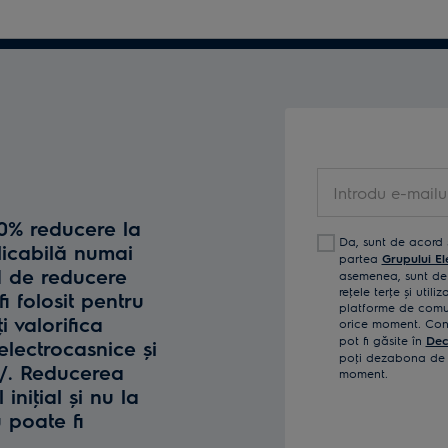
Introdu
e-
10% reducere la
mailul
Da, sunt de acord 
licabilă numai
tău
partea
Grupului El
d de reducere
asemenea, sunt de 
reţele terţe și util
fi folosit pentru
platforme de comun
i valorifica
orice moment. Confi
pot fi găsite în
Dec
lectrocasnice și
poţi dezabona de l
o/. Reducerea
moment.
iniţial și nu la
u poate fi