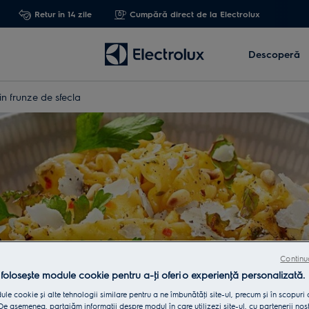
Retur în 14 zile
Cumpără direct de la Electrolux
Descoperă
in frunze de sfecla
Continu
 folosește module cookie pentru a-ţi oferi o experienţă personalizată.
le cookie și alte tehnologii similare pentru a ne îmbunătăţi site-ul, precum și în scopuri
e asemenea, partajăm informaţii despre modul în care utilizezi site-ul, cu partenerii noșt