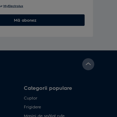
ur
MyElectrolux
Mă abonez
Categorii populare
Cuptor
Frigidere
Mașini de spălat rufe