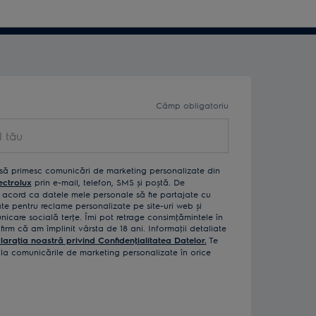
Câmp obligatoriu
să primesc comunicări de marketing personalizate din
ectrolux
prin e-mail, telefon, SMS și poștă. De
acord ca datele mele personale să fie partajate cu
izate pentru reclame personalizate pe site-uri web și
icare socială terţe. Îmi pot retrage consimţămintele în
rm că am împlinit vârsta de 18 ani. Informaţii detaliate
laraţia noastră privind Confidenţialitatea Datelor.
Te
a comunicările de marketing personalizate în orice