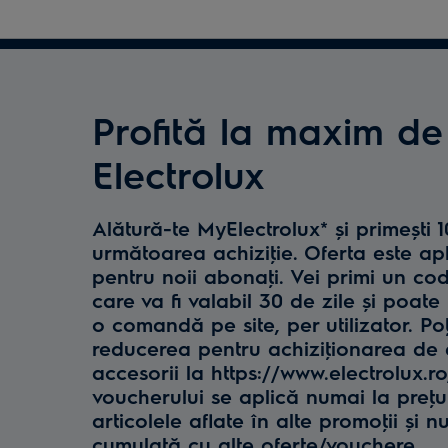
Profită la maxim de
Electrolux
Alătură-te MyElectrolux* și primești 
următoarea achiziţie. Oferta este ap
pentru noii abonaţi. Vei primi un co
care va fi valabil 30 de zile și poate 
o comandă pe site, per utilizator. Poţ
reducerea pentru achiziţionarea de e
accesorii la https://www.electrolux.r
voucherului se aplică numai la preţul 
articolele aflate în alte promoţii și n
cumulată cu alte oferte/vouchere.