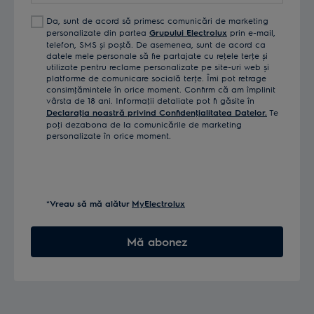
Da, sunt de acord să primesc comunicări de marketing
personalizate din partea
Grupului Electrolux
prin e-mail,
telefon, SMS și poștă. De asemenea, sunt de acord ca
datele mele personale să fie partajate cu reţele terţe și
utilizate pentru reclame personalizate pe site-uri web și
platforme de comunicare socială terţe. Îmi pot retrage
consimţămintele în orice moment. Confirm că am împlinit
vârsta de 18 ani. Informaţii detaliate pot fi găsite în
Declaraţia noastră privind Confidenţialitatea Datelor.
Te
poţi dezabona de la comunicările de marketing
personalizate în orice moment.
*Vreau să mă alătur
MyElectrolux
Mă abonez