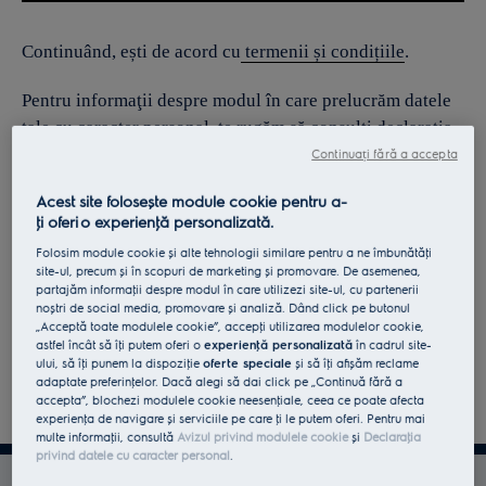
Continuând, ești de acord cu
termenii și condițiile
.
Pentru informaţii despre modul în care prelucrăm datele
tale cu caracter personal, te rugăm să consulţi declaraţia
noastră privind
protecţia Datelor
.
Continuați fără a accepta
Acest site folosește module cookie pentru a-
ţi oferi o experienţă personalizată.
Folosim module cookie și alte tehnologii similare pentru a ne îmbunătăţi
site-ul, precum și în scopuri de marketing și promovare. De asemenea,
partajăm informaţii despre modul în care utilizezi site-ul, cu partenerii
noștri de social media, promovare și analiză. Dând click pe butonul
„Acceptă toate modulele cookie”, accepţi utilizarea modulelor cookie,
astfel încât să îţi putem oferi o
experienţă personalizată
în cadrul site-
ului, să îţi punem la dispoziţie
oferte speciale
și să îţi afișăm reclame
adaptate preferinţelor. Dacă alegi să dai click pe „Continuă fără a
accepta”, blochezi modulele cookie neesenţiale, ceea ce poate afecta
experienţa de navigare și serviciile pe care ţi le putem oferi. Pentru mai
multe informaţii, consultă
Avizul privind modulele cookie
și
Declaraţia
privind datele cu caracter personal
.