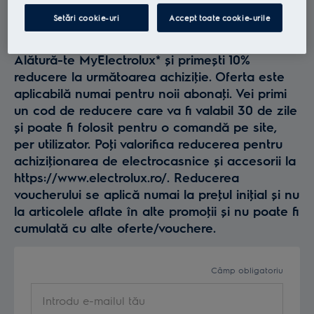
Profită la maxim de
Setări cookie-uri
Accept toate cookie-urile
Electrolux
Alătură-te MyElectrolux* și primești 10%
reducere la următoarea achiziţie. Oferta este
aplicabilă numai pentru noii abonaţi. Vei primi
un cod de reducere care va fi valabil 30 de zile
și poate fi folosit pentru o comandă pe site,
per utilizator. Poţi valorifica reducerea pentru
achiziţionarea de electrocasnice și accesorii la
https://www.electrolux.ro/. Reducerea
voucherului se aplică numai la preţul iniţial și nu
la articolele aflate în alte promoţii și nu poate fi
cumulată cu alte oferte/vouchere.
Câmp obligatoriu
Introdu e-mailul tău