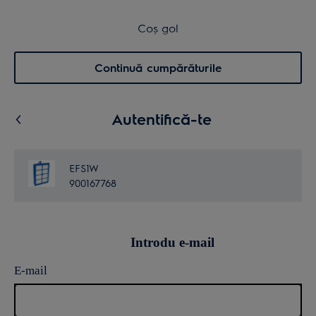
Transport inclus pentru comenzi >4.999 lei
Coș de cumpărături
Coș gol
Cautare
0
Menu
Continuă cumpărăturile
Autentifică-te
EFS1W
900167768
Introdu e-mail
E-mail