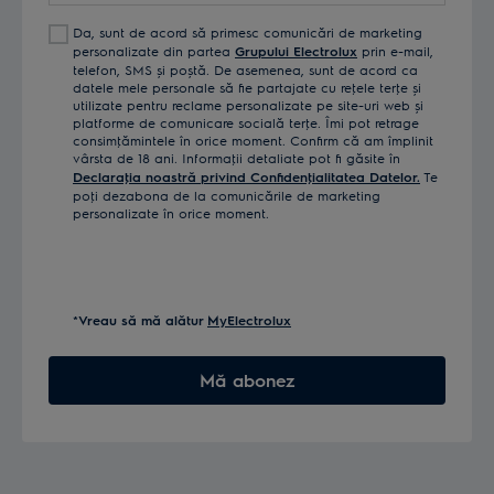
Da, sunt de acord să primesc comunicări de marketing
personalizate din partea
Grupului Electrolux
prin e-mail,
telefon, SMS și poștă. De asemenea, sunt de acord ca
datele mele personale să fie partajate cu reţele terţe și
utilizate pentru reclame personalizate pe site-uri web și
platforme de comunicare socială terţe. Îmi pot retrage
consimţămintele în orice moment. Confirm că am împlinit
vârsta de 18 ani. Informaţii detaliate pot fi găsite în
Declaraţia noastră privind Confidenţialitatea Datelor.
Te
poţi dezabona de la comunicările de marketing
personalizate în orice moment.
*Vreau să mă alătur
MyElectrolux
Mă abonez