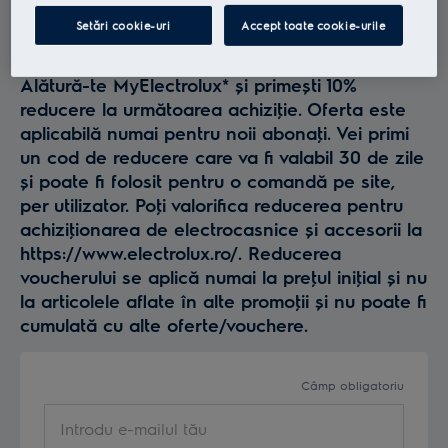
Profită la maxim de
Setări cookie-uri
Accept toate cookie-urile
Electrolux
Alătură-te MyElectrolux* și primești 10%
reducere la următoarea achiziţie. Oferta este
aplicabilă numai pentru noii abonaţi. Vei primi
un cod de reducere care va fi valabil 30 de zile
și poate fi folosit pentru o comandă pe site,
per utilizator. Poţi valorifica reducerea pentru
achiziţionarea de electrocasnice și accesorii la
https://www.electrolux.ro/. Reducerea
voucherului se aplică numai la preţul iniţial și nu
la articolele aflate în alte promoţii și nu poate fi
cumulată cu alte oferte/vouchere.
Câmp obligatoriu
Introdu e-mailul tău