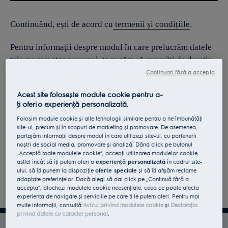
Continuând, ești de acord cu
termenii și condițiile
.
Pentru informaţii despre modul în care prelucrăm datele
tale cu caracter personal, te rugăm să consulţi declaraţia
noastră privind
protecţia Datelor
.
Continuați fără a accepta
Acest site folosește module cookie pentru a-
ţi oferi o experienţă personalizată.
Folosim module cookie și alte tehnologii similare pentru a ne îmbunătăţi
site-ul, precum și în scopuri de marketing și promovare. De asemenea,
partajăm informaţii despre modul în care utilizezi site-ul, cu partenerii
noștri de social media, promovare și analiză. Dând click pe butonul
„Acceptă toate modulele cookie”, accepţi utilizarea modulelor cookie,
astfel încât să îţi putem oferi o
experienţă personalizată
în cadrul site-
ului, să îţi punem la dispoziţie
oferte speciale
și să îţi afișăm reclame
adaptate preferinţelor. Dacă alegi să dai click pe „Continuă fără a
accepta”, blochezi modulele cookie neesenţiale, ceea ce poate afecta
experienţa de navigare și serviciile pe care ţi le putem oferi. Pentru mai
multe informaţii, consultă
Avizul privind modulele cookie
și
Declaraţia
privind datele cu caracter personal
.