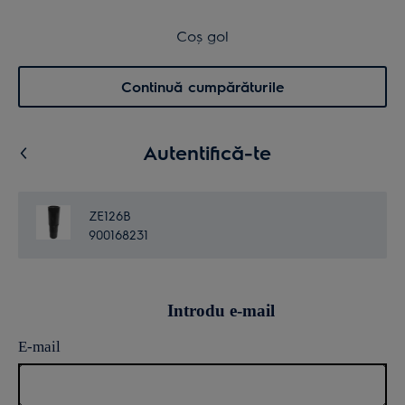
Transport inclus pentru comenzi >4.999 lei
Coș de cumpărături
Coș gol
Cautare
0
Menu
Continuă cumpărăturile
Autentifică-te
ZE126B
900168231
Introdu e-mail
E-mail