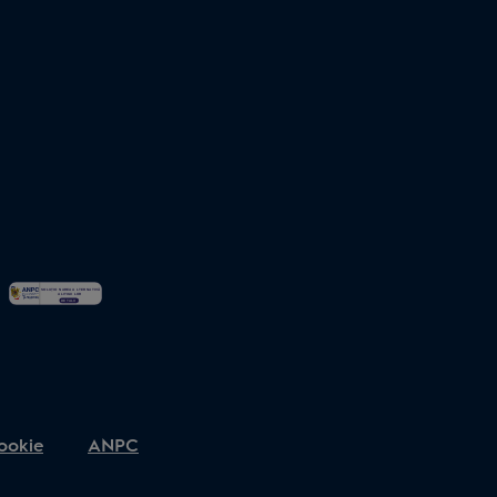
ookie
ANPC