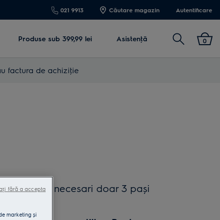
021 9913
Căutare magazin
Autentificare
Cautare
Produse sub 399,99 lei
Asistenţă
0
u factura de achiziţie
gur loc. Sunt necesari doar 3 pași
ați fără a accepta
ă sesiune.
 de marketing și