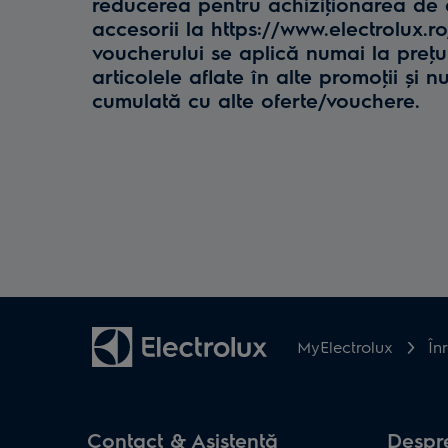
reducerea pentru achiziţionarea de e
accesorii la https://www.electrolux.r
voucherului se aplică numai la preţul 
articolele aflate în alte promoţii și n
cumulată cu alte oferte/vouchere.
MyElectrolux
În
Contact & Asistenţă
Despre