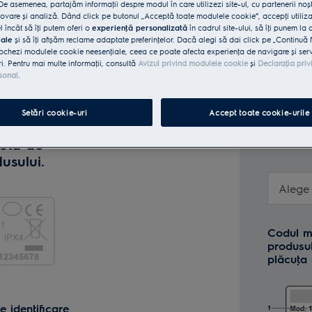
selor în această pagină nu echivalează cu obţi
e asemenea, partajăm informaţii despre modul în care utilizezi site-ul, cu partenerii noșt
vare și analiză. Dând click pe butonul „Acceptă toate modulele cookie”, accepţi utiliz
trează produsele în campaniile prin care se ofer
l încât să îţi putem oferi o
experienţă personalizată
în cadrul site-ului, să îţi punem la 
această pagină
Promoţii active | Electrolux
iale
și să îţi afișăm reclame adaptate preferinţelor. Dacă alegi să dai click pe „Continuă 
ochezi modulele cookie neesenţiale, ceea ce poate afecta experienţa de navigare și servic
ri. Pentru mai multe informaţii, consultă
Avizul privind modulele cookie
și
Declaraţia priv
sonal
.
delului sau
Setări cookie-uri
Accept toate cookie-urile
 sau încarcă
Unde gă
cuta de
meu?
usului.
Alege 
Codul m
produsu
plăcuţa
i
 identificare