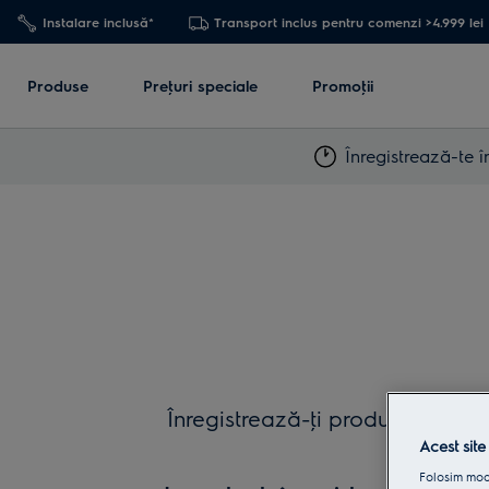
Instalare inclusă*
Transport inclus pentru comenzi >4.999 lei
Produse
Preţuri speciale
Promoţii
Înregistrează-te î
Înregistrează-ţi produsele în My
simpli 
Acest site
Folosim modu