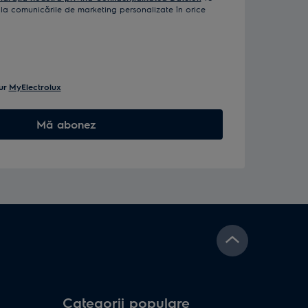
a comunicările de marketing personalizate în orice
ur
MyElectrolux
Mă abonez
Categorii populare