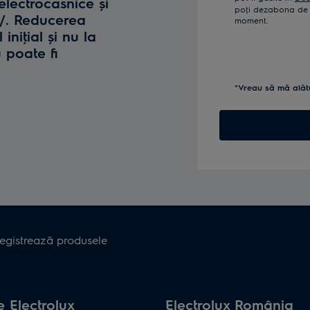
lectrocasnice și
poţi dezabona de l
o/. Reducerea
moment.
iniţial și nu la
u poate fi
*Vreau să mă alăt
registrează produsele
 Electrolux
Electrolux România