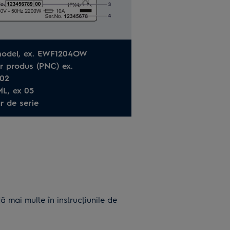
model, ex. EWF1204OW
r produs (PNC) ex.
02
ML, ex 05
r de serie
 mai multe în instrucţiunile de