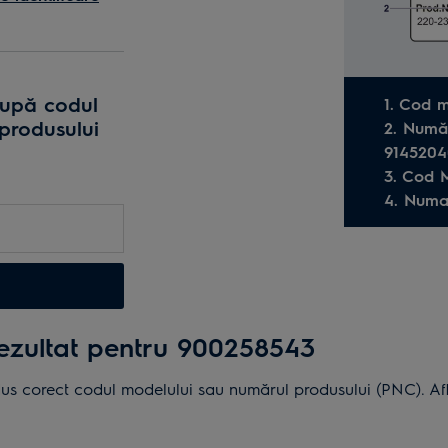
ui
după codul
1. Cod 
produsului
2. Numă
9145204
3. Cod 
e
4. Numa
lare
i.
rezultat pentru 900258543
dus corect codul modelului sau numărul produsului (PNC). Află