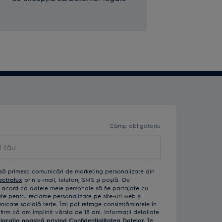
Câmp obligatoriu
să primesc comunicări de marketing personalizate din
ectrolux
prin e-mail, telefon, SMS și poștă. De
acord ca datele mele personale să fie partajate cu
izate pentru reclame personalizate pe site-uri web și
icare socială terţe. Îmi pot retrage consimţămintele în
rm că am împlinit vârsta de 18 ani. Informaţii detaliate
laraţia noastră privind Confidenţialitatea Datelor.
Te