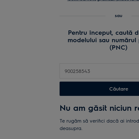
sau
numărul
sau
produsul
(PNC)
Pentru început, caută 
sau
modelului sau numărul 
încarcă
(PNC)
o
fotografi
cu
plăcuta
de
inmatricu
Căutare
a
produsulu
Nu am găsit niciun 
Te rugăm să verifici dacă ai intro
deasupra.