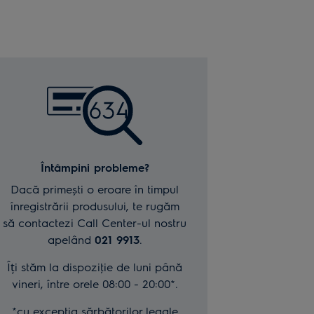
Întâmpini probleme?
Dacă primești o eroare în timpul
înregistrării produsului, te rugăm
să contactezi Call Center-ul nostru
apelând
021 9913
.
Îți stăm la dispoziţie de luni până
vineri, între orele 08:00 - 20:00*.
*cu excepţia sărbătorilor legale