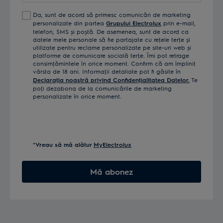
Da, sunt de acord să primesc comunicări de marketing
personalizate din partea
Grupului Electrolux
prin e-mail,
telefon, SMS și poștă. De asemenea, sunt de acord ca
datele mele personale să fie partajate cu reţele terţe și
utilizate pentru reclame personalizate pe site-uri web și
platforme de comunicare socială terţe. Îmi pot retrage
consimţămintele în orice moment. Confirm că am împlinit
vârsta de 18 ani. Informaţii detaliate pot fi găsite în
Declaraţia noastră privind Confidenţialitatea Datelor.
Te
poţi dezabona de la comunicările de marketing
personalizate în orice moment.
*Vreau să mă alătur
MyElectrolux
Mă abonez