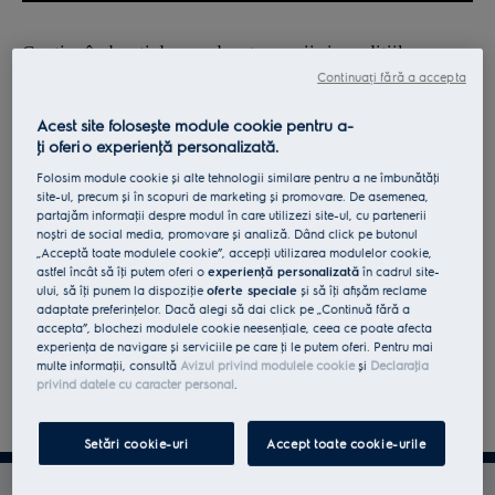
Continuând, ești de acord cu
termenii și condițiile
.
Continuați fără a accepta
Pentru informaţii despre modul în care prelucrăm datele
Acest site folosește module cookie pentru a-
tale cu caracter personal, te rugăm să consulţi declaraţia
ţi oferi o experienţă personalizată.
noastră privind
protecţia Datelor
.
Folosim module cookie și alte tehnologii similare pentru a ne îmbunătăţi
site-ul, precum și în scopuri de marketing și promovare. De asemenea,
partajăm informaţii despre modul în care utilizezi site-ul, cu partenerii
noștri de social media, promovare și analiză. Dând click pe butonul
„Acceptă toate modulele cookie”, accepţi utilizarea modulelor cookie,
astfel încât să îţi putem oferi o
experienţă personalizată
în cadrul site-
ului, să îţi punem la dispoziţie
oferte speciale
și să îţi afișăm reclame
adaptate preferinţelor. Dacă alegi să dai click pe „Continuă fără a
accepta”, blochezi modulele cookie neesenţiale, ceea ce poate afecta
experienţa de navigare și serviciile pe care ţi le putem oferi. Pentru mai
multe informaţii, consultă
Avizul privind modulele cookie
și
Declaraţia
privind datele cu caracter personal
.
Setări cookie-uri
Accept toate cookie-urile