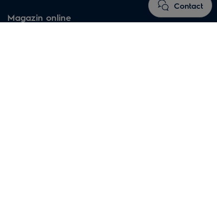
Contact
Magazin online
De ce să cumperi de la Electrolux?
Termeni și condiţii magazin online
Întrebări frecvente
Precizari legale
Avizul privind modulele cookie