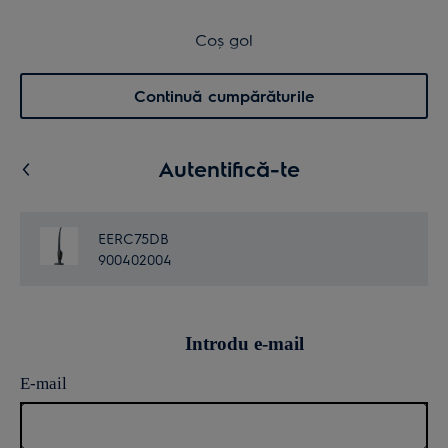
Cumpără direct de la Electrolux
Coș de cumpărături
Coș gol
Cautare
0
Menu
Continuă cumpărăturile
Autentifică-te
EERC75DB
900402004
Introdu e-mail
E-mail