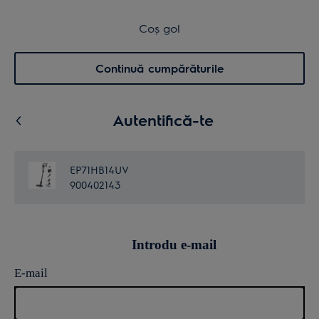
Transport inclus pentru comenzi >4.999 lei
Coș de cumpărături
Coș gol
Cautare
0
Menu
Continuă cumpărăturile
Autentifică-te
EP71HB14UV
900402143
Introdu e-mail
E-mail