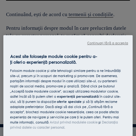
Continuând, ești de acord cu
termenii și condițiile
.
Pentru informaţii despre modul în care prelucrăm datele
tale cu caracter personal, te rugăm să consulţi declaraţia
noastră privind
protecţia Datelor
.
Continuați fără a accepta
Acest site folosește module cookie pentru a-
ţi oferi o experienţă personalizată.
Folosim module cookie și alte tehnologii similare pentru a ne îmbunătăţi
site-ul, precum și în scopuri de marketing și promovare. De asemenea,
partajăm informaţii despre modul în care utilizezi site-ul, cu partenerii
noștri de social media, promovare și analiză. Dând click pe butonul
„Acceptă toate modulele cookie”, accepţi utilizarea modulelor cookie,
astfel încât să îţi putem oferi o
experienţă personalizată
în cadrul site-
ului, să îţi punem la dispoziţie
oferte speciale
și să îţi afișăm reclame
adaptate preferinţelor. Dacă alegi să dai click pe „Continuă fără a
accepta”, blochezi modulele cookie neesenţiale, ceea ce poate afecta
experienţa de navigare și serviciile pe care ţi le putem oferi. Pentru mai
multe informaţii, consultă
Avizul privind modulele cookie
și
Declaraţia
privind datele cu caracter personal
.