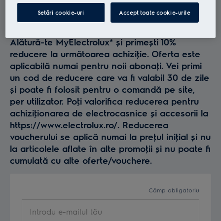
Profită la maxim de
Setări cookie-uri
Accept toate cookie-urile
Electrolux
Alătură-te MyElectrolux* și primești 10%
reducere la următoarea achiziţie. Oferta este
aplicabilă numai pentru noii abonaţi. Vei primi
un cod de reducere care va fi valabil 30 de zile
și poate fi folosit pentru o comandă pe site,
per utilizator. Poţi valorifica reducerea pentru
achiziţionarea de electrocasnice și accesorii la
https://www.electrolux.ro/. Reducerea
voucherului se aplică numai la preţul iniţial și nu
la articolele aflate în alte promoţii și nu poate fi
cumulată cu alte oferte/vouchere.
Câmp obligatoriu
Introdu e-mailul tău