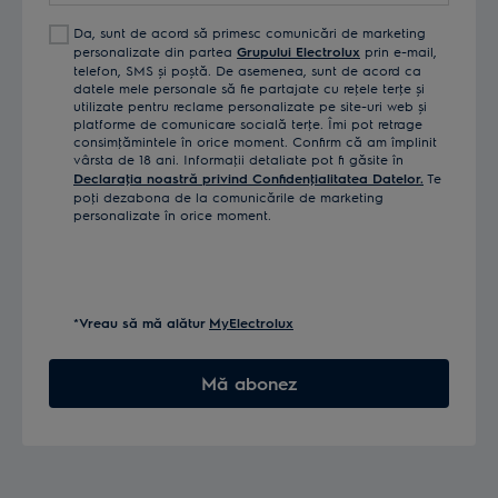
Da, sunt de acord să primesc comunicări de marketing
personalizate din partea
Grupului Electrolux
prin e-mail,
telefon, SMS și poștă. De asemenea, sunt de acord ca
datele mele personale să fie partajate cu reţele terţe și
utilizate pentru reclame personalizate pe site-uri web și
platforme de comunicare socială terţe. Îmi pot retrage
consimţămintele în orice moment. Confirm că am împlinit
vârsta de 18 ani. Informaţii detaliate pot fi găsite în
Declaraţia noastră privind Confidenţialitatea Datelor.
Te
poţi dezabona de la comunicările de marketing
personalizate în orice moment.
*Vreau să mă alătur
MyElectrolux
Mă abonez