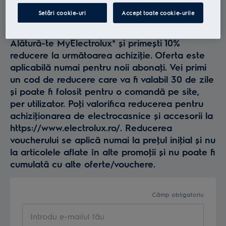
Profită la maxim de
Setări cookie-uri
Accept toate cookie-urile
Electrolux
Alătură-te MyElectrolux* și primești 10%
reducere la următoarea achiziţie. Oferta este
aplicabilă numai pentru noii abonaţi. Vei primi
un cod de reducere care va fi valabil 30 de zile
și poate fi folosit pentru o comandă pe site,
per utilizator. Poţi valorifica reducerea pentru
achiziţionarea de electrocasnice și accesorii la
https://www.electrolux.ro/. Reducerea
voucherului se aplică numai la preţul iniţial și nu
la articolele aflate în alte promoţii și nu poate fi
cumulată cu alte oferte/vouchere.
Câmp obligatoriu
Introdu e-mailul tău