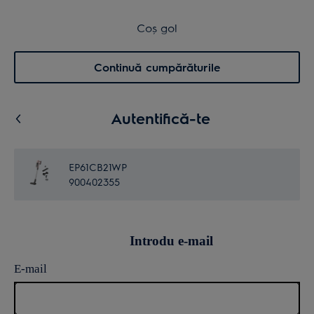
Transport inclus pentru comenzi >4.999 lei
Coș de cumpărături
Coș gol
Cautare
0
Menu
Continuă cumpărăturile
Autentifică-te
EP61CB21WP
900402355
Introdu e-mail
E-mail