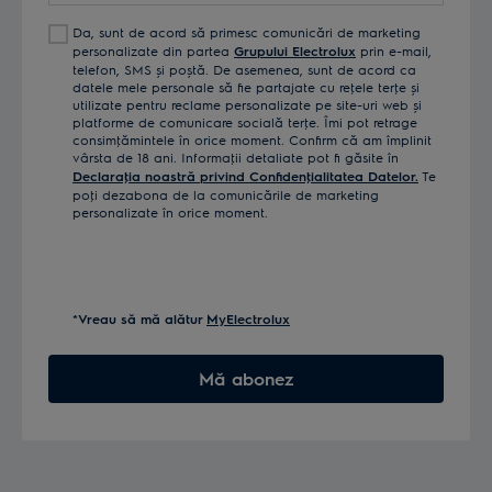
Da, sunt de acord să primesc comunicări de marketing
personalizate din partea
Grupului Electrolux
prin e-mail,
telefon, SMS și poștă. De asemenea, sunt de acord ca
datele mele personale să fie partajate cu reţele terţe și
utilizate pentru reclame personalizate pe site-uri web și
platforme de comunicare socială terţe. Îmi pot retrage
consimţămintele în orice moment. Confirm că am împlinit
vârsta de 18 ani. Informaţii detaliate pot fi găsite în
Declaraţia noastră privind Confidenţialitatea Datelor.
Te
poţi dezabona de la comunicările de marketing
personalizate în orice moment.
*Vreau să mă alătur
MyElectrolux
Mă abonez