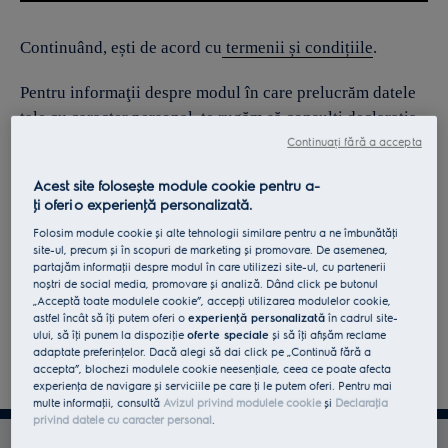
Continuând, ești de acord cu
termenii și condițiile
.
Pentru informaţii despre modul în care prelucrăm datele
tale cu caracter personal, te rugăm să consulţi declaraţia
noastră privind
protecţia Datelor
.
Continuați fără a accepta
Acest site folosește module cookie pentru a-
ţi oferi o experienţă personalizată.
Folosim module cookie și alte tehnologii similare pentru a ne îmbunătăţi
site-ul, precum și în scopuri de marketing și promovare. De asemenea,
partajăm informaţii despre modul în care utilizezi site-ul, cu partenerii
noștri de social media, promovare și analiză. Dând click pe butonul
„Acceptă toate modulele cookie”, accepţi utilizarea modulelor cookie,
astfel încât să îţi putem oferi o
experienţă personalizată
în cadrul site-
ului, să îţi punem la dispoziţie
oferte speciale
și să îţi afișăm reclame
adaptate preferinţelor. Dacă alegi să dai click pe „Continuă fără a
accepta”, blochezi modulele cookie neesenţiale, ceea ce poate afecta
experienţa de navigare și serviciile pe care ţi le putem oferi. Pentru mai
multe informaţii, consultă
Avizul privind modulele cookie
și
Declaraţia
privind datele cu caracter personal
.