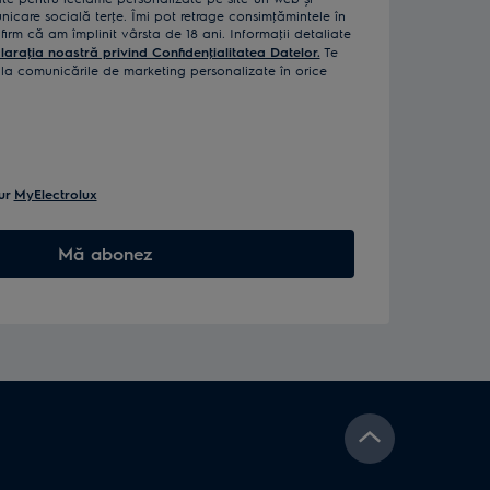
icare socială terţe. Îmi pot retrage consimţămintele în
rm că am împlinit vârsta de 18 ani. Informaţii detaliate
laraţia noastră privind Confidenţialitatea Datelor.
Te
a comunicările de marketing personalizate în orice
ur
MyElectrolux
Mă abonez