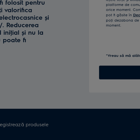
fi folosit pentru
platforme de comun
i valorifica
orice moment. Confi
pot fi găsite în
Dec
lectrocasnice și
poţi dezabona de l
o/. Reducerea
moment.
iniţial și nu la
u poate fi
*Vreau să mă alăt
registrează produsele