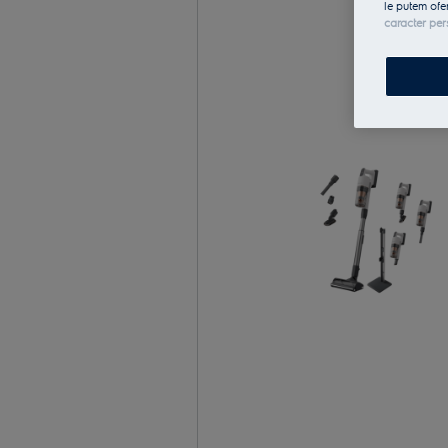
le putem ofe
caracter per