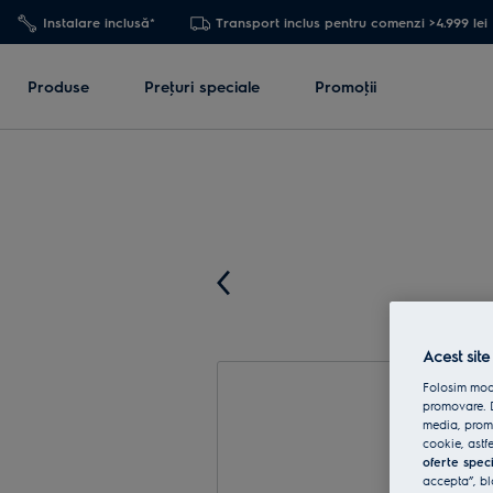
Instalare inclusă*
Transport inclus pentru comenzi >4.999 lei
Produse
Preţuri speciale
Promoţii
Acest site
Folosim modu
promovare. D
media, promo
cookie, astfe
oferte spec
accepta”, bl