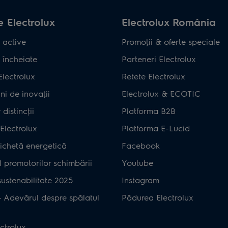
 Electrolux
Electrolux România
 active
Promoţii & oferte speciale
 încheiate
Parteneri Electrolux
Electrolux
Retete Electrolux
ni de inovaţii
Electrolux & ECOTIC
distincţii
Platforma B2B
Electrolux
Platforma E-Lucid
ichetă energetică
Facebook
 promotorilor schimbării
Youtube
ustenabilitate 2025
Instagram
– Adevărul despre spălatul
Pădurea Electrolux
ctrolux