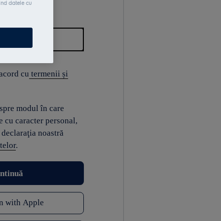
ind datele cu
 acord cu
termenii și
espre modul în care
e cu caracter personal,
 declaraţia noastră
telor
.