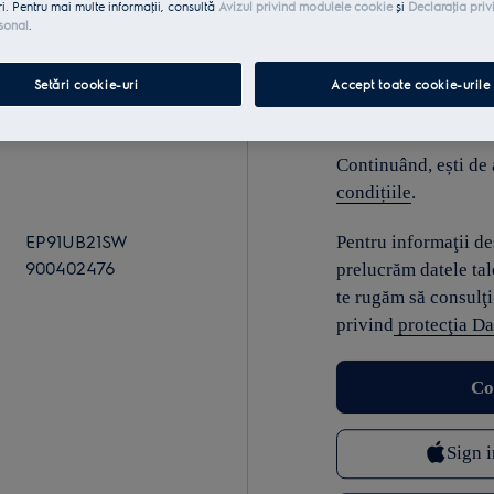
ri. Pentru mai multe informaţii, consultă
Avizul privind modulele cookie
și
Declaraţia priv
sonal
.
E-mail
Setări cookie-uri
Accept toate cookie-urile
Continuând, ești de
condițiile
.
EP91UB21SW
Pentru informaţii d
900402476
prelucrăm datele tal
te rugăm să consulţi
privind
protecţia Da