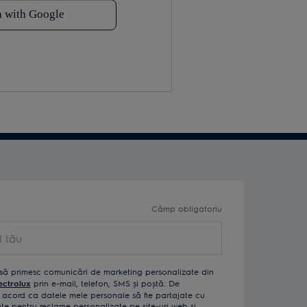
Câmp obligatoriu
ău
să primesc comunicări de marketing personalizate din
ectrolux
prin e-mail, telefon, SMS și poștă. De
acord ca datele mele personale să fie partajate cu
izate pentru reclame personalizate pe site-uri web și