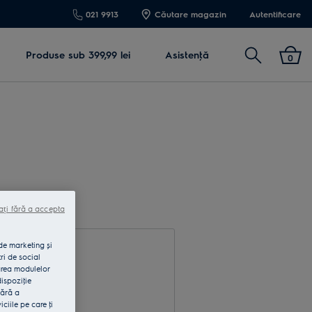
021 9913
Căutare magazin
Autentificare
Cautare
Produse sub 399,99 lei
Asistenţă
0
ați fără a accepta
 de marketing și
ri de social
area modulelor
dispoziţie
fără a
rodu e-mail
iile pe care ţi