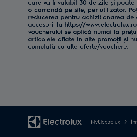
care va fi valabil 30 de zile și poate 
o comandă pe site, per utilizator. Poţ
reducerea pentru achiziţionarea de e
accesorii la https://www.electrolux.r
voucherului se aplică numai la preţul 
articolele aflate în alte promoţii și n
cumulată cu alte oferte/vouchere.
MyElectrolux
În