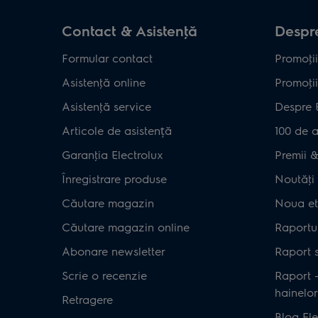
Contact & Asistenţă
Despre
Formular contact
Promoţii
Asistenţă online
Promoţii
Asistenţă service
Despre 
Articole de asistență
100 de a
Garanţia Electrolux
Premii & 
Înregistrare produse
Noutăţi 
Căutare magazin
Noua et
Căutare magazin online
Raportul
Abonare newsletter
Raport s
Scrie o recenzie
Raport 
hainelor
Retragere
Blog Ele