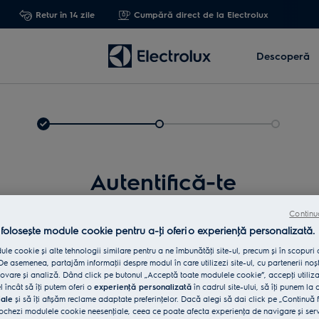
Retur în 14 zile
Cumpără direct de la Electrolux
Descoperă
Autentifică-te
Continu
 folosește module cookie pentru a-ţi oferi o experienţă personalizată.
le cookie și alte tehnologii similare pentru a ne îmbunătăţi site-ul, precum și în scopuri
e asemenea, partajăm informaţii despre modul în care utilizezi site-ul, cu partenerii noșt
vare și analiză. Dând click pe butonul „Acceptă toate modulele cookie”, accepţi utiliz
l încât să îţi putem oferi o
experienţă personalizată
în cadrul site-ului, să îţi punem la 
iale
și să îţi afișăm reclame adaptate preferinţelor. Dacă alegi să dai click pe „Continuă 
Int
ochezi modulele cookie neesenţiale, ceea ce poate afecta experienţa de navigare și servic