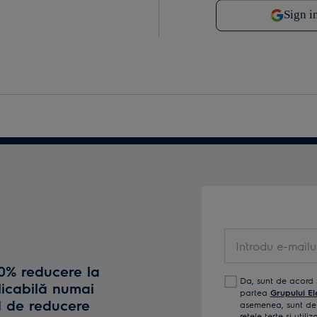
Introdu e-mailul t
10% reducere la
Da, sunt de acord 
licabilă numai
partea
Grupului El
d de reducere
asemenea, sunt de 
reţele terţe și util