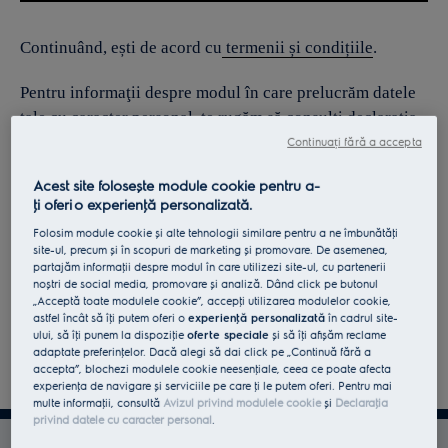
Continuând, ești de acord cu
termenii și condițiile
.
Pentru informaţii despre modul în care prelucrăm datele
tale cu caracter personal, te rugăm să consulţi declaraţia
noastră privind
protecţia Datelor
.
Continuați fără a accepta
Acest site folosește module cookie pentru a-
ţi oferi o experienţă personalizată.
Folosim module cookie și alte tehnologii similare pentru a ne îmbunătăţi
site-ul, precum și în scopuri de marketing și promovare. De asemenea,
partajăm informaţii despre modul în care utilizezi site-ul, cu partenerii
noștri de social media, promovare și analiză. Dând click pe butonul
„Acceptă toate modulele cookie”, accepţi utilizarea modulelor cookie,
astfel încât să îţi putem oferi o
experienţă personalizată
în cadrul site-
ului, să îţi punem la dispoziţie
oferte speciale
și să îţi afișăm reclame
adaptate preferinţelor. Dacă alegi să dai click pe „Continuă fără a
accepta”, blochezi modulele cookie neesenţiale, ceea ce poate afecta
experienţa de navigare și serviciile pe care ţi le putem oferi. Pentru mai
multe informaţii, consultă
Avizul privind modulele cookie
și
Declaraţia
privind datele cu caracter personal
.