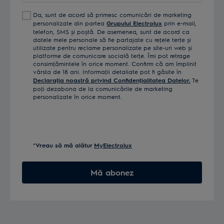
Da, sunt de acord să primesc comunicări de marketing
personalizate din partea
Grupului Electrolux
prin e-mail,
telefon, SMS și poștă. De asemenea, sunt de acord ca
datele mele personale să fie partajate cu reţele terţe și
utilizate pentru reclame personalizate pe site-uri web și
platforme de comunicare socială terţe. Îmi pot retrage
consimţămintele în orice moment. Confirm că am împlinit
vârsta de 18 ani. Informaţii detaliate pot fi găsite în
Declaraţia noastră privind Confidenţialitatea Datelor.
Te
poţi dezabona de la comunicările de marketing
personalizate în orice moment.
*Vreau să mă alătur
MyElectrolux
Mă abonez