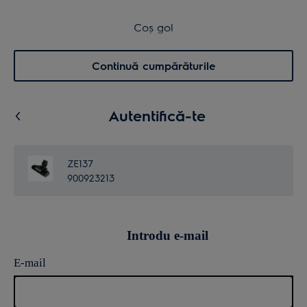
Transport inclus pentru comenzi >4.999 lei
Coș de cumpărături
Coș gol
Cautare
0
Menu
Continuă cumpărăturile
Autentifică-te
ZE137
900923213
Introdu e-mail
E-mail