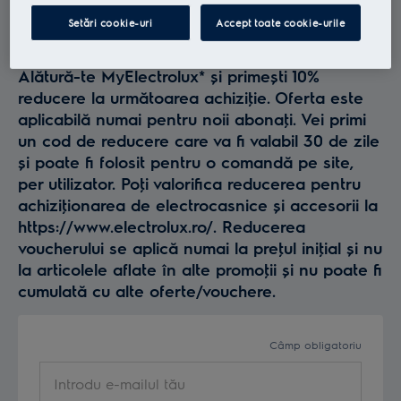
Profită la maxim de
Setări cookie-uri
Accept toate cookie-urile
Electrolux
Alătură-te MyElectrolux* și primești 10%
reducere la următoarea achiziţie. Oferta este
aplicabilă numai pentru noii abonaţi. Vei primi
un cod de reducere care va fi valabil 30 de zile
și poate fi folosit pentru o comandă pe site,
per utilizator. Poţi valorifica reducerea pentru
achiziţionarea de electrocasnice și accesorii la
https://www.electrolux.ro/. Reducerea
voucherului se aplică numai la preţul iniţial și nu
la articolele aflate în alte promoţii și nu poate fi
cumulată cu alte oferte/vouchere.
Câmp obligatoriu
Introdu e-mailul tău